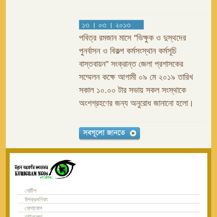
১৩ । ০৩ । ২০১৩
পবিত্র রমজান মাসে ''ভিক্ষুক ও দুস্থদের
পুনর্বাসন ও বিকল্প কর্মসংস্থান কর্মসূচি
বাস্তবায়ন" সংক্রান্ত জেলা প্রশাসকের
সম্মেলন কক্ষে আগামী ০৯ মে ২০১৯ তারিখ
সকাল ১০.০০ টার সভায় সকল সংস্থাকে
অংশগ্রহণের জন্য অনুরোধ জানানো হলো।
নোটিশ
উপক্রমণিকা
যোগাযোগ
ডাউনলোড