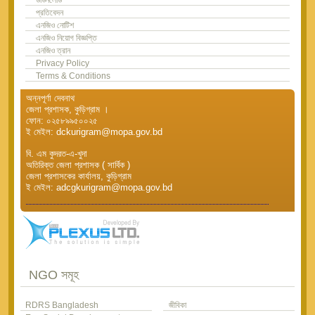
প্রতিবেদন
এনজিও নোটিশ
এনজিও নিয়োগ বিজ্ঞপ্তি
এনজিও ত্রান
Privacy Policy
Terms & Conditions
অন্নপূর্ণা দেবনাথ
জেলা প্রশাসক, কুড়িগ্রাম ।
ফোন: ০২৫৮৯৯৫০০২৫
ই মেইল: dckurigram@mopa.gov.bd
বি. এম কুদরত-এ-খুদা
অতিরিক্ত জেলা প্রশাসক ( সার্বিক )
জেলা প্রশাসকের কার্যালয়, কুড়িগ্রাম
ই মেইল: adcgkurigram@mopa.gov.bd
NGO সমূহ
RDRS Bangladesh
জীবিকা