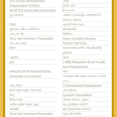
Eco-Social Development
কেয়ার
Organization (ESDO)
মুসলিম এইড
HLVETAS swiss Intercooperation
টিএমএসএস
বুরো বাংলাদেশ
কোরিয়ান ডেভেলপমেন্ট এসোসিয়েশন ইন
বাংলাদেশ কেডিএবি
OVA
বকুলতলী মহিলা সংসদ
কুড়িগ্রাম এনজিও এসোসিয়েশন
কিরারোনোকাই
এসো দেশ গড়ি
সিডিডিএফ
Terre des hommes, Foundation
Gram Unnayon Kendra
টেরে ডেস্ হোমস্
Shishu Polli Plus
উদ্দিপন
সচেতন নাগরিক কমিটি ,সনাক (টিআইবি),
কুড়িগ্রাম
ফ্রেন্ডশিপ
আফাদ
ব্র্যাক
LAMB Integrated Rural Health
and Development
HANDICAP INTERNATIONAL
আশা
(humanity & inclusion)
অগ্রযাত্রা সমাজ উন্নয়ন সংস্থা (এ এস ইউ
এস )
মেরি স্টোপস
Chhinnamukul Bangladesh
কাশিম বাজার স্বাস্থ্য সেবা সংস্থা
এইড কুমিল্লা
উদয়
Quasem Foundation
ঠিকানা সংস্থা
আইডিই বাংলাদেশ, প্রুফস
প্রশিকা মানবিক উন্নয়ন কেন্দ্র
সানু মেমোরিয়াল সোসাইটি
সলিডারিটি
প্ল্যান ইন্টারন্যাশনাল বাংলাদেশ
Terre des Hommes Foundation
সূর্যের হাসি ক্লিনিক