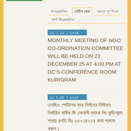
উপক্রমণিকা
নোটিশ বোর্ড
গুরুত্ব পূর্ণ লিংক
জেলা Baseline
২২ । ১২ । ২০২৪
MONTHLY MEETING OF NGO
CO-ORDINATION COMMITTEE
WILL BE HELD ON 23
DECEMBER 25 AT 4.00 PM AT
DC’S CONFERENCE ROOM,
KURIGRAM
১২ । ০৪ । ২০১৫
এনজিও পোর্টালের ব্যয় নির্বাহের নিমিত্ত
নির্ধারিত বার্ষিক ফি সোনালী ব্যাংক লিঃ কুড়িগ্রাম
শাখায় চলতি হিঃ ৩৩০১৪০২৪ জমা প্রদান
করুন।