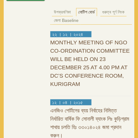
উপক্রমণিকা
নোটিশ বোর্ড
গুরুত্ব পূর্ণ লিংক
জেলা Baseline
২২ । ১২ । ২০২৪
MONTHLY MEETING OF NGO
CO-ORDINATION COMMITTEE
WILL BE HELD ON 23
DECEMBER 25 AT 4.00 PM AT
DC’S CONFERENCE ROOM,
KURIGRAM
১২ । ০৪ । ২০১৫
এনজিও পোর্টালের ব্যয় নির্বাহের নিমিত্ত
নির্ধারিত বার্ষিক ফি সোনালী ব্যাংক লিঃ কুড়িগ্রাম
শাখায় চলতি হিঃ ৩৩০১৪০২৪ জমা প্রদান
করুন।