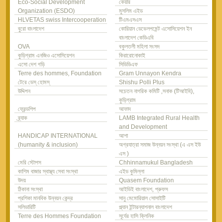
Eco-Social Development
কেয়ার
Organization (ESDO)
মুসলিম এইড
HLVETAS swiss Intercooperation
টিএমএসএস
বুরো বাংলাদেশ
কোরিয়ান ডেভেলপমেন্ট এসোসিয়েশন ইন
বাংলাদেশ কেডিএবি
OVA
বকুলতলী মহিলা সংসদ
কুড়িগ্রাম এনজিও এসোসিয়েশন
কিরারোনোকাই
এসো দেশ গড়ি
সিডিডিএফ
Terre des hommes, Foundation
Gram Unnayon Kendra
টেরে ডেস্ হোমস্
Shishu Polli Plus
উদ্দিপন
সচেতন নাগরিক কমিটি ,সনাক (টিআইবি),
কুড়িগ্রাম
ফ্রেন্ডশিপ
আফাদ
ব্র্যাক
LAMB Integrated Rural Health
and Development
HANDICAP INTERNATIONAL
আশা
(humanity & inclusion)
অগ্রযাত্রা সমাজ উন্নয়ন সংস্থা (এ এস ইউ
এস )
মেরি স্টোপস
Chhinnamukul Bangladesh
কাশিম বাজার স্বাস্থ্য সেবা সংস্থা
এইড কুমিল্লা
উদয়
Quasem Foundation
ঠিকানা সংস্থা
আইডিই বাংলাদেশ, প্রুফস
প্রশিকা মানবিক উন্নয়ন কেন্দ্র
সানু মেমোরিয়াল সোসাইটি
সলিডারিটি
প্ল্যান ইন্টারন্যাশনাল বাংলাদেশ
Terre des Hommes Foundation
সূর্যের হাসি ক্লিনিক