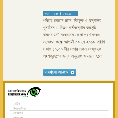
১৩ । ০৩ । ২০১৩
পবিত্র রমজান মাসে ''ভিক্ষুক ও দুস্থদের
পুনর্বাসন ও বিকল্প কর্মসংস্থান কর্মসূচি
বাস্তবায়ন" সংক্রান্ত জেলা প্রশাসকের
সম্মেলন কক্ষে আগামী ০৯ মে ২০১৯ তারিখ
সকাল ১০.০০ টার সভায় সকল সংস্থাকে
অংশগ্রহণের জন্য অনুরোধ জানানো হলো।
নোটিশ
উপক্রমণিকা
যোগাযোগ
ডাউনলোড