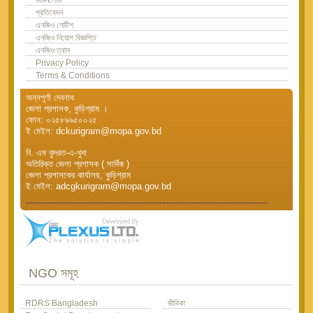
প্রতিবেদন
এনজিও নোটিশ
এনজিও নিয়োগ বিজ্ঞপ্তি
এনজিও ত্রান
Privacy Policy
Terms & Conditions
অন্নপূর্ণা দেবনাথ
জেলা প্রশাসক, কুড়িগ্রাম ।
ফোন: ০২৫৮৯৯৫০০২৫
ই মেইল: dckurigram@mopa.gov.bd
বি. এম কুদরত-এ-খুদা
অতিরিক্ত জেলা প্রশাসক ( সার্বিক )
জেলা প্রশাসকের কার্যালয়, কুড়িগ্রাম
ই মেইল: adcgkurigram@mopa.gov.bd
NGO সমূহ
RDRS Bangladesh
জীবিকা