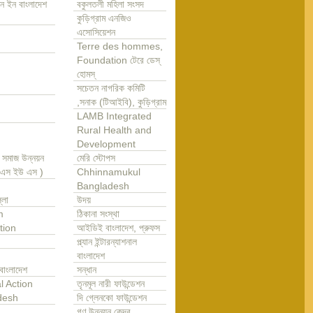
ন ইন বাংলাদেশ
বকুলতলী মহিলা সংসদ
কুড়িগ্রাম এনজিও
এসোসিয়েশন
Terre des hommes,
Foundation টেরে ডেস্
হোমস্
সচেতন নাগরিক কমিটি
,সনাক (টিআইবি), কুড়িগ্রাম
LAMB Integrated
Rural Health and
Development
া সমাজ উন্নয়ন
মেরি স্টোপস
এ এস ইউ এস )
Chhinnamukul
Bangladesh
্লা
উদয়
m
ঠিকানা সংস্থা
tion
আইডিই বাংলাদেশ, প্রুফস
প্ল্যান ইন্টারন্যাশনাল
বাংলাদেশ
বাংলাদেশ
সন্ধান
l Action
তৃনমূল নারী ফাউন্ডেশন
desh
দি গ্লেনকো ফাউন্ডেশন
গণ উন্নয়ন কেন্দ্র