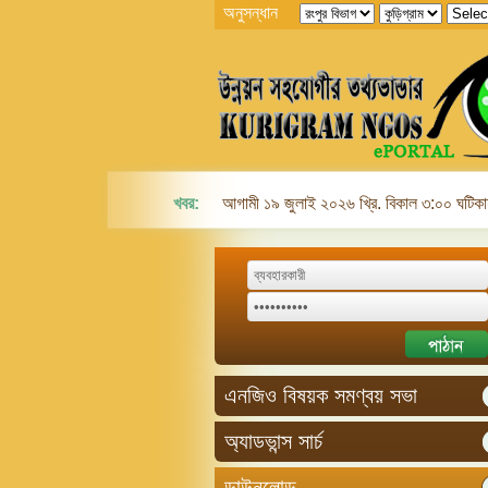
অনুসন্ধান
খবর:
আগামী ১৯ জুলাই ২০২৬ খ্রি. বিকাল ৩:০০ ঘটিকায়
এনজিও বিষয়ক সমণ্বয় সভা
অ্যাডভান্স সার্চ
ডাউনলোড