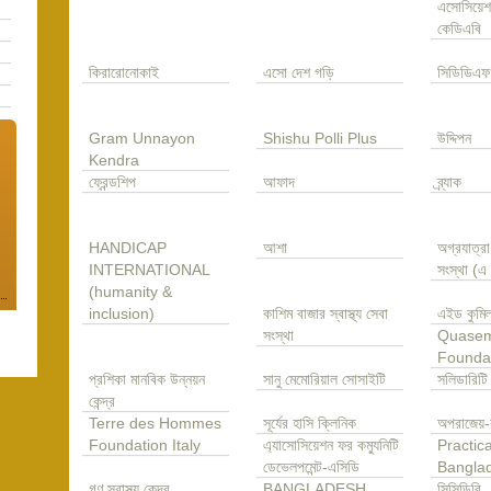
এসোসিয়েশ
কেডিএবি
কিরারোনোকাই
এসো দেশ গড়ি
সিডিডিএফ
Gram Unnayon
Shishu Polli Plus
উদ্দিপন
Kendra
ফ্রেন্ডশিপ
আফাদ
ব্র্যাক
HANDICAP
আশা
অগ্রযাত্র
INTERNATIONAL
সংস্থা (
(humanity &
inclusion)
কাশিম বাজার স্বাস্থ্য সেবা
এইড কুমিল
সংস্থা
Quase
Founda
প্রশিকা মানবিক উন্নয়ন
সানু মেমোরিয়াল সোসাইটি
সলিডারিটি
কেন্দ্র
Terre des Hommes
সূর্যের হাসি ক্লিনিক
অপরাজেয়-
Foundation Italy
এ্যাসোসিয়েশন ফর কম্যুনিটি
Practica
ডেভেলপমেন্ট-এসিডি
Bangla
গণ স্বাস্থ্য কেন্দ্র
BANGLADESH
সিসিডিবি