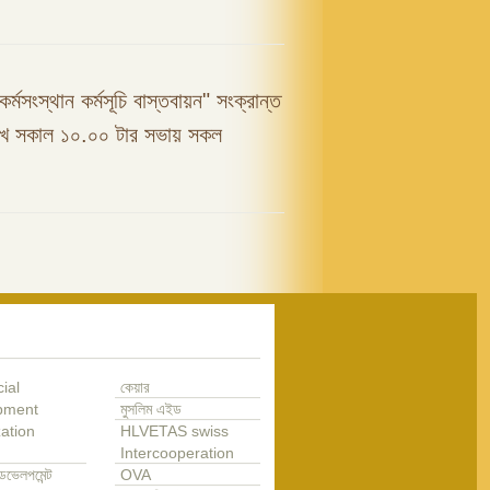
কর্মসংস্থান কর্মসূচি বাস্তবায়ন" সংক্রান্ত
রিখ সকাল ১০.০০ টার সভায় সকল
ial
কেয়ার
pment
মুসলিম এইড
ation
HLVETAS swiss
Intercooperation
েভেলপমেন্ট
OVA