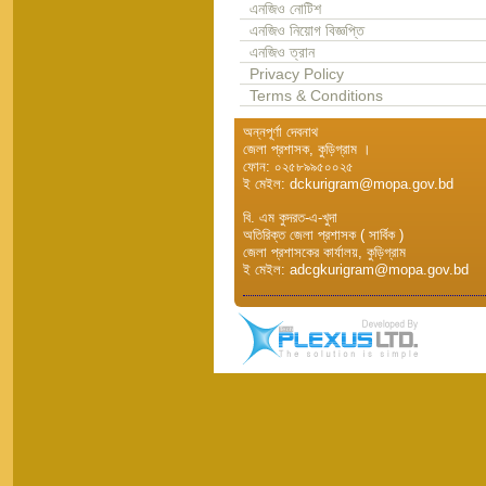
এনজিও নোটিশ
এনজিও নিয়োগ বিজ্ঞপ্তি
এনজিও ত্রান
Privacy Policy
Terms & Conditions
অন্নপূর্ণা দেবনাথ
জেলা প্রশাসক, কুড়িগ্রাম ।
ফোন: ০২৫৮৯৯৫০০২৫
ই মেইল: dckurigram@mopa.gov.bd
বি. এম কুদরত-এ-খুদা
অতিরিক্ত জেলা প্রশাসক ( সার্বিক )
জেলা প্রশাসকের কার্যালয়, কুড়িগ্রাম
ই মেইল: adcgkurigram@mopa.gov.bd