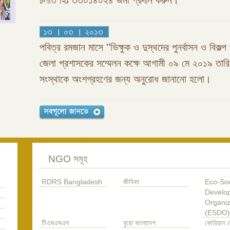
চলতি হিঃ ৩৩০১৪০২৪ জমা প্রদান করুন।
১৩ । ০৩ । ২০১৩
পবিত্র রমজান মাসে ''ভিক্ষুক ও দুস্থদের পুনর্বাসন ও বিকল্প 
জেলা প্রশাসকের সম্মেলন কক্ষে আগামী ০৯ মে ২০১৯ তা
সংস্থাকে অংশগ্রহণের জন্য অনুরোধ জানানো হলো।
NGO সমূহ
RDRS Bangladesh
জীবিকা
Eco-Soc
Develo
Organiz
(ESDO)
টিএমএসএস
বুরো বাংলাদেশ
কোরিয়ান ড