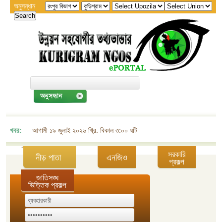
অনুসন্ধান
খবর:
আগামী ১৯ জুলাই ২০২৬ খ্রি. বিকাল ৩:০০ ঘটিকায় জেলা এনজিও বিষয়ক সমন্বয় কমিট
সরকারি
নীড় পাতা
এনজিও
প্রকল্প
জাতিসঙ্ঘ
ভিত্তিক প্রকল্প