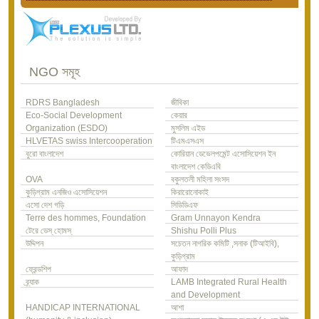
NGO সমূহ
RDRS Bangladesh
জীবিকা
Eco-Social Development
কেয়ার
Organization (ESDO)
মুসলিম এইড
HLVETAS swiss Intercooperation
টিএমএসএস
বুরো বাংলাদেশ
কোরিয়ান ডেভেলপমেন্ট এসোসিয়েশন ইন
বাংলাদেশ কেডিএবি
OVA
বকুলতলী মহিলা সংসদ
কুড়িগ্রাম এনজিও এসোসিয়েশন
কিরারোনোকাই
এসো দেশ গড়ি
সিডিডিএফ
Terre des hommes, Foundation
Gram Unnayon Kendra
টেরে ডেস্ হোমস্
Shishu Polli Plus
উদ্দিপন
সচেতন নাগরিক কমিটি ,সনাক (টিআইবি),
কুড়িগ্রাম
ফ্রেন্ডশিপ
আফাদ
ব্র্যাক
LAMB Integrated Rural Health
and Development
HANDICAP INTERNATIONAL
আশা