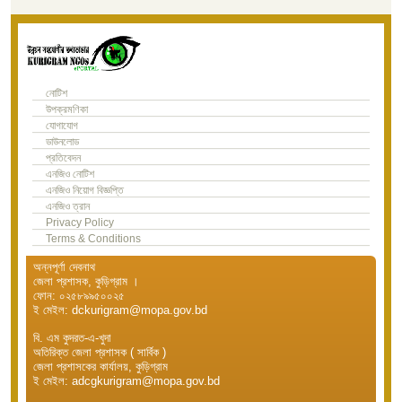
নোটিশ
উপক্রমণিকা
যোগাযোগ
ডাউনলোড
প্রতিবেদন
এনজিও নোটিশ
এনজিও নিয়োগ বিজ্ঞপ্তি
এনজিও ত্রান
Privacy Policy
Terms & Conditions
অন্নপূর্ণা দেবনাথ
জেলা প্রশাসক, কুড়িগ্রাম ।
ফোন: ০২৫৮৯৯৫০০২৫
ই মেইল: dckurigram@mopa.gov.bd
বি. এম কুদরত-এ-খুদা
অতিরিক্ত জেলা প্রশাসক ( সার্বিক )
জেলা প্রশাসকের কার্যালয়, কুড়িগ্রাম
ই মেইল: adcgkurigram@mopa.gov.bd