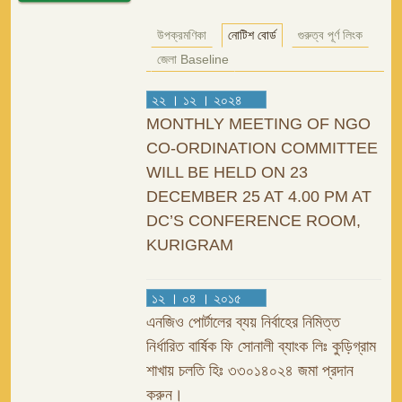
উপক্রমণিকা
নোটিশ বোর্ড
গুরুত্ব পূর্ণ লিংক
জেলা Baseline
২২ । ১২ । ২০২৪
MONTHLY MEETING OF NGO
CO-ORDINATION COMMITTEE
WILL BE HELD ON 23
DECEMBER 25 AT 4.00 PM AT
DC’S CONFERENCE ROOM,
KURIGRAM
১২ । ০৪ । ২০১৫
এনজিও পোর্টালের ব্যয় নির্বাহের নিমিত্ত
নির্ধারিত বার্ষিক ফি সোনালী ব্যাংক লিঃ কুড়িগ্রাম
শাখায় চলতি হিঃ ৩৩০১৪০২৪ জমা প্রদান
করুন।