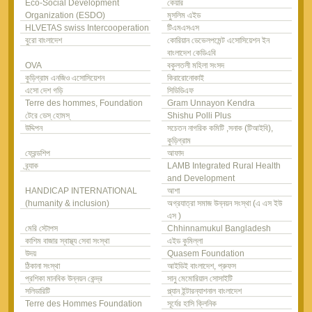
Eco-Social Development
কেয়ার
Organization (ESDO)
মুসলিম এইড
HLVETAS swiss Intercooperation
টিএমএসএস
বুরো বাংলাদেশ
কোরিয়ান ডেভেলপমেন্ট এসোসিয়েশন ইন
বাংলাদেশ কেডিএবি
OVA
বকুলতলী মহিলা সংসদ
কুড়িগ্রাম এনজিও এসোসিয়েশন
কিরারোনোকাই
এসো দেশ গড়ি
সিডিডিএফ
Terre des hommes, Foundation
Gram Unnayon Kendra
টেরে ডেস্ হোমস্
Shishu Polli Plus
উদ্দিপন
সচেতন নাগরিক কমিটি ,সনাক (টিআইবি),
কুড়িগ্রাম
ফ্রেন্ডশিপ
আফাদ
ব্র্যাক
LAMB Integrated Rural Health
and Development
HANDICAP INTERNATIONAL
আশা
(humanity & inclusion)
অগ্রযাত্রা সমাজ উন্নয়ন সংস্থা (এ এস ইউ
এস )
মেরি স্টোপস
Chhinnamukul Bangladesh
কাশিম বাজার স্বাস্থ্য সেবা সংস্থা
এইড কুমিল্লা
উদয়
Quasem Foundation
ঠিকানা সংস্থা
আইডিই বাংলাদেশ, প্রুফস
প্রশিকা মানবিক উন্নয়ন কেন্দ্র
সানু মেমোরিয়াল সোসাইটি
সলিডারিটি
প্ল্যান ইন্টারন্যাশনাল বাংলাদেশ
Terre des Hommes Foundation
সূর্যের হাসি ক্লিনিক