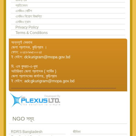
প্রতিবেদন
এনজিও নোটিশ
এনজিও নিয়োগ বিজ্ঞপ্তি
এনজিও ত্রান
Privacy Policy
Terms & Conditions
অন্নপূর্ণা দেবনাথ
জেলা প্রশাসক, কুড়িগ্রাম ।
ফোন: ০২৫৮৯৯৫০০২৫
ই মেইল: dckurigram@mopa.gov.bd
বি. এম কুদরত-এ-খুদা
অতিরিক্ত জেলা প্রশাসক ( সার্বিক )
জেলা প্রশাসকের কার্যালয়, কুড়িগ্রাম
ই মেইল: adcgkurigram@mopa.gov.bd
NGO সমূহ
RDRS Bangladesh
জীবিকা