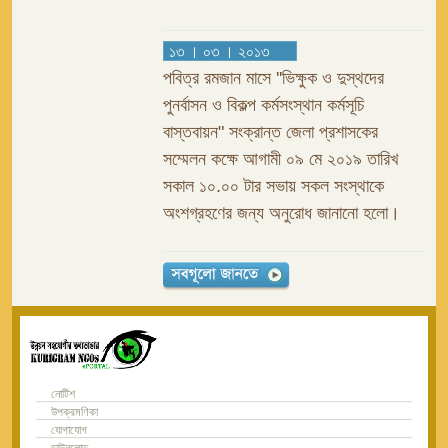
১৩ । ০৩ । ২০১৩
পবিত্র রমজান মাসে ''ভিক্ষুক ও দুস্থদের
পুনর্বাসন ও বিকল্প কর্মসংস্থান কর্মসূচি
বাস্তবায়ন" সংক্রান্ত জেলা প্রশাসকের
সম্মেলন কক্ষে আগামী ০৯ মে ২০১৯ তারিখ
সকাল ১০.০০ টার সভায় সকল সংস্থাকে
অংশগ্রহণের জন্য অনুরোধ জানানো হলো।
নোটিশ
উপক্রমণিকা
যোগাযোগ
ডাউনলোড