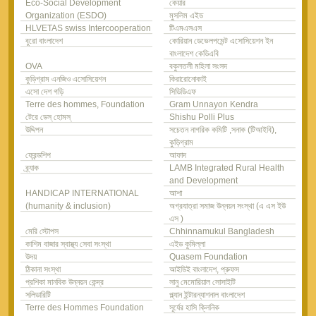
Eco-Social Development
কেয়ার
Organization (ESDO)
মুসলিম এইড
HLVETAS swiss Intercooperation
টিএমএসএস
বুরো বাংলাদেশ
কোরিয়ান ডেভেলপমেন্ট এসোসিয়েশন ইন
বাংলাদেশ কেডিএবি
OVA
বকুলতলী মহিলা সংসদ
কুড়িগ্রাম এনজিও এসোসিয়েশন
কিরারোনোকাই
এসো দেশ গড়ি
সিডিডিএফ
Terre des hommes, Foundation
Gram Unnayon Kendra
টেরে ডেস্ হোমস্
Shishu Polli Plus
উদ্দিপন
সচেতন নাগরিক কমিটি ,সনাক (টিআইবি),
কুড়িগ্রাম
ফ্রেন্ডশিপ
আফাদ
ব্র্যাক
LAMB Integrated Rural Health
and Development
HANDICAP INTERNATIONAL
আশা
(humanity & inclusion)
অগ্রযাত্রা সমাজ উন্নয়ন সংস্থা (এ এস ইউ
এস )
মেরি স্টোপস
Chhinnamukul Bangladesh
কাশিম বাজার স্বাস্থ্য সেবা সংস্থা
এইড কুমিল্লা
উদয়
Quasem Foundation
ঠিকানা সংস্থা
আইডিই বাংলাদেশ, প্রুফস
প্রশিকা মানবিক উন্নয়ন কেন্দ্র
সানু মেমোরিয়াল সোসাইটি
সলিডারিটি
প্ল্যান ইন্টারন্যাশনাল বাংলাদেশ
Terre des Hommes Foundation
সূর্যের হাসি ক্লিনিক