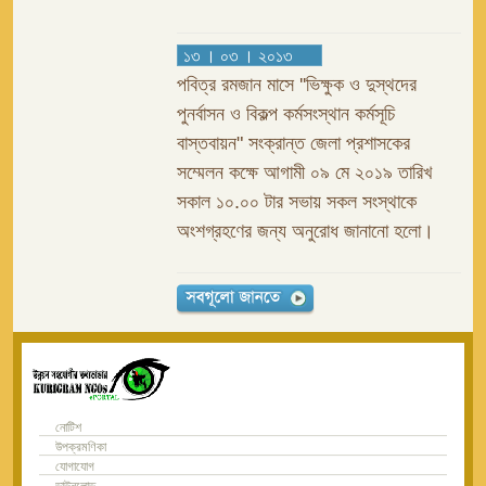
১৩ । ০৩ । ২০১৩
পবিত্র রমজান মাসে ''ভিক্ষুক ও দুস্থদের
পুনর্বাসন ও বিকল্প কর্মসংস্থান কর্মসূচি
বাস্তবায়ন" সংক্রান্ত জেলা প্রশাসকের
সম্মেলন কক্ষে আগামী ০৯ মে ২০১৯ তারিখ
সকাল ১০.০০ টার সভায় সকল সংস্থাকে
অংশগ্রহণের জন্য অনুরোধ জানানো হলো।
নোটিশ
উপক্রমণিকা
যোগাযোগ
ডাউনলোড