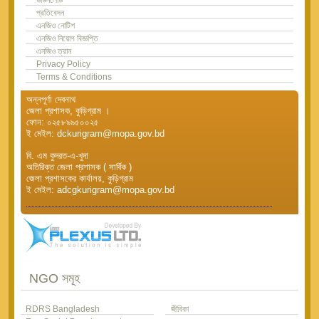
প্রতিবেদন
এনজিও নোটিশ
এনজিও নিয়োগ বিজ্ঞপ্তি
এনজিও ত্রান
Privacy Policy
Terms & Conditions
অন্নপূর্ণা দেবনাথ
জেলা প্রশাসক, কুড়িগ্রাম ।
ফোন: ০২৫৮৯৯৫০০২৫
ই মেইল: dckurigram@mopa.gov.bd
বি. এম কুদরত-এ-খুদা
অতিরিক্ত জেলা প্রশাসক ( সার্বিক )
জেলা প্রশাসকের কার্যালয়, কুড়িগ্রাম
ই মেইল: adcgkurigram@mopa.gov.bd
NGO সমূহ
RDRS Bangladesh
জীবিকা