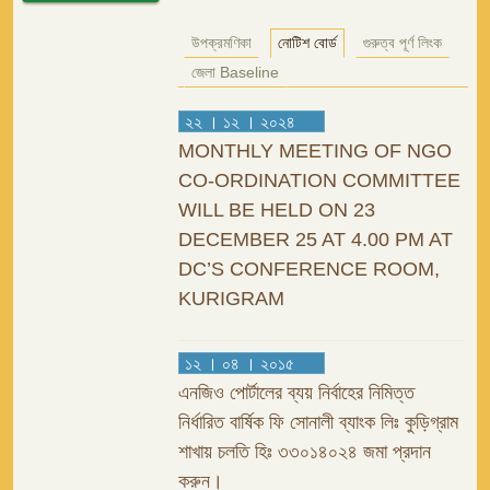
উপক্রমণিকা
নোটিশ বোর্ড
গুরুত্ব পূর্ণ লিংক
জেলা Baseline
২২ । ১২ । ২০২৪
MONTHLY MEETING OF NGO
CO-ORDINATION COMMITTEE
WILL BE HELD ON 23
DECEMBER 25 AT 4.00 PM AT
DC’S CONFERENCE ROOM,
KURIGRAM
১২ । ০৪ । ২০১৫
এনজিও পোর্টালের ব্যয় নির্বাহের নিমিত্ত
নির্ধারিত বার্ষিক ফি সোনালী ব্যাংক লিঃ কুড়িগ্রাম
শাখায় চলতি হিঃ ৩৩০১৪০২৪ জমা প্রদান
করুন।