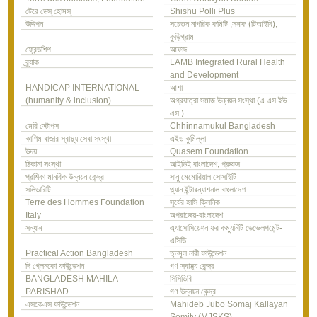
টেরে ডেস্ হোমস্
Shishu Polli Plus
উদ্দিপন
সচেতন নাগরিক কমিটি ,সনাক (টিআইবি),
কুড়িগ্রাম
ফ্রেন্ডশিপ
আফাদ
ব্র্যাক
LAMB Integrated Rural Health
and Development
HANDICAP INTERNATIONAL
আশা
(humanity & inclusion)
অগ্রযাত্রা সমাজ উন্নয়ন সংস্থা (এ এস ইউ
এস )
মেরি স্টোপস
Chhinnamukul Bangladesh
কাশিম বাজার স্বাস্থ্য সেবা সংস্থা
এইড কুমিল্লা
উদয়
Quasem Foundation
ঠিকানা সংস্থা
আইডিই বাংলাদেশ, প্রুফস
প্রশিকা মানবিক উন্নয়ন কেন্দ্র
সানু মেমোরিয়াল সোসাইটি
সলিডারিটি
প্ল্যান ইন্টারন্যাশনাল বাংলাদেশ
Terre des Hommes Foundation
সূর্যের হাসি ক্লিনিক
Italy
অপরাজেয়-বাংলাদেশ
সন্ধান
এ্যাসোসিয়েশন ফর কম্যুনিটি ডেভেলপমেন্ট-
এসিডি
Practical Action Bangladesh
তৃনমূল নারী ফাউন্ডেশন
দি গ্লেনকো ফাউন্ডেশন
গণ স্বাস্থ্য কেন্দ্র
BANGLADESH MAHILA
সিসিডিবি
PARISHAD
গণ উন্নয়ন কেন্দ্র
এসকেএস ফাউন্ডেশন
Mahideb Jubo Somaj Kallayan
Somity (MJSKS)