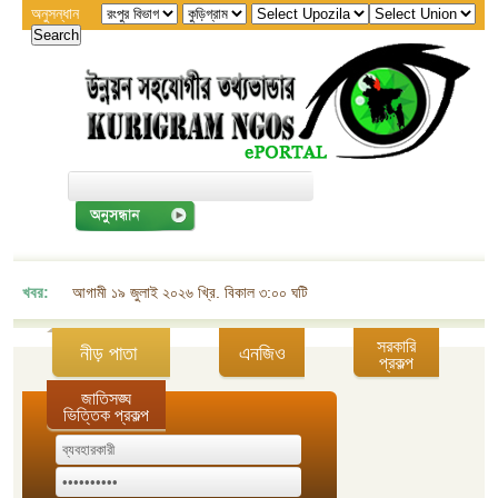
অনুসন্ধান
খবর:
আগামী ১৯ জুলাই ২০২৬ খ্রি. বিকাল ৩:০০ ঘটিকায় জেলা এনজিও বিষয়ক সমন্বয় কমিট
সরকারি
নীড় পাতা
এনজিও
প্রকল্প
জাতিসঙ্ঘ
ভিত্তিক প্রকল্প