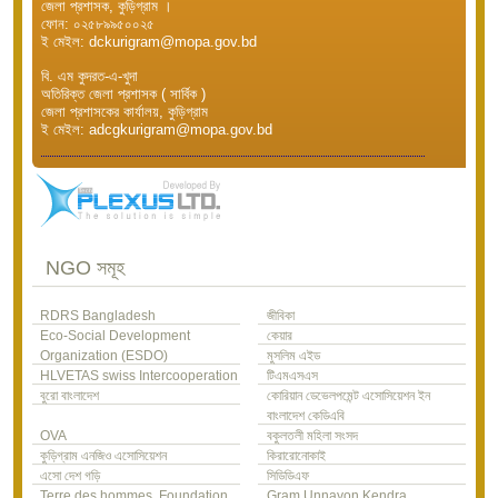
জেলা প্রশাসক, কুড়িগ্রাম ।
ফোন: ০২৫৮৯৯৫০০২৫
ই মেইল: dckurigram@mopa.gov.bd
বি. এম কুদরত-এ-খুদা
অতিরিক্ত জেলা প্রশাসক ( সার্বিক )
জেলা প্রশাসকের কার্যালয়, কুড়িগ্রাম
ই মেইল: adcgkurigram@mopa.gov.bd
NGO সমূহ
RDRS Bangladesh
জীবিকা
Eco-Social Development
কেয়ার
Organization (ESDO)
মুসলিম এইড
HLVETAS swiss Intercooperation
টিএমএসএস
বুরো বাংলাদেশ
কোরিয়ান ডেভেলপমেন্ট এসোসিয়েশন ইন
বাংলাদেশ কেডিএবি
OVA
বকুলতলী মহিলা সংসদ
কুড়িগ্রাম এনজিও এসোসিয়েশন
কিরারোনোকাই
এসো দেশ গড়ি
সিডিডিএফ
Terre des hommes, Foundation
Gram Unnayon Kendra