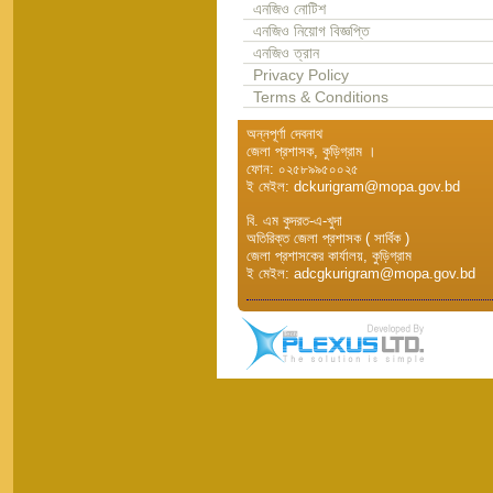
এনজিও নোটিশ
এনজিও নিয়োগ বিজ্ঞপ্তি
এনজিও ত্রান
Privacy Policy
Terms & Conditions
অন্নপূর্ণা দেবনাথ
জেলা প্রশাসক, কুড়িগ্রাম ।
ফোন: ০২৫৮৯৯৫০০২৫
ই মেইল: dckurigram@mopa.gov.bd
বি. এম কুদরত-এ-খুদা
অতিরিক্ত জেলা প্রশাসক ( সার্বিক )
জেলা প্রশাসকের কার্যালয়, কুড়িগ্রাম
ই মেইল: adcgkurigram@mopa.gov.bd