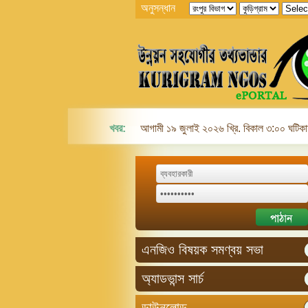
অনুসন্ধান
খবর:
আগামী ১৯ জুলাই ২০২৬ খ্রি. বিকাল ৩:০০ ঘটিকায়
এনজিও বিষয়ক সমণ্বয় সভা
অ্যাডভান্স সার্চ
ডাউনলোড