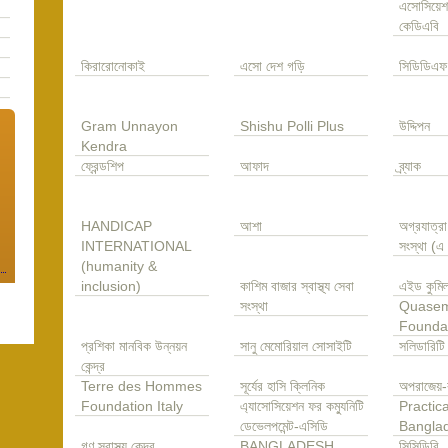
এসোসিয়েশ
কেডিএবি
কিরারোনোকাই
এসো দেশ গড়ি
সিডিডিএফ
Gram Unnayon
Shishu Polli Plus
উদ্দিপন
Kendra
ফ্রেন্ডশিপ
আফাদ
ব্র্যাক
HANDICAP
আশা
অগ্রযাত্র
INTERNATIONAL
সংস্থা (
(humanity &
inclusion)
কাশিম বাজার স্বাস্থ্য সেবা
এইড কুমিল
সংস্থা
Quase
Founda
প্রশিকা মানবিক উন্নয়ন
সানু মেমোরিয়াল সোসাইটি
সলিডারিটি
কেন্দ্র
Terre des Hommes
সূর্যের হাসি ক্লিনিক
অপরাজেয়-
Foundation Italy
এ্যাসোসিয়েশন ফর কম্যুনিটি
Practica
ডেভেলপমেন্ট-এসিডি
Bangla
গণ স্বাস্থ্য কেন্দ্র
BANGLADESH
সিসিডিবি