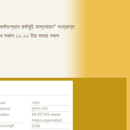
কর্মসংস্থান কর্মসূচি বাস্তবায়ন" সংক্রান্ত
রিখ সকাল ১০.০০ টার সভায় সকল
ial
কেয়ার
pment
মুসলিম এইড
ation
HLVETAS swiss
Intercooperation
েভেলপমেন্ট
OVA