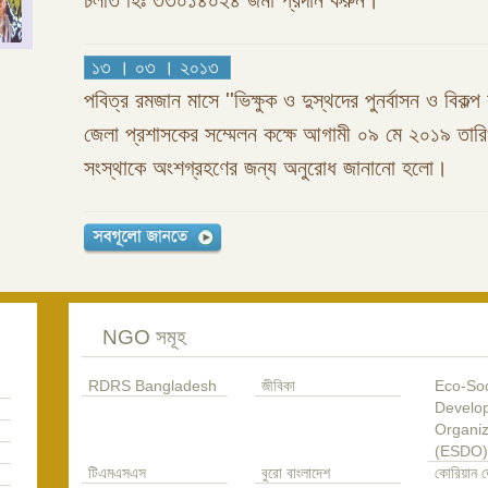
চলতি হিঃ ৩৩০১৪০২৪ জমা প্রদান করুন।
১৩ । ০৩ । ২০১৩
পবিত্র রমজান মাসে ''ভিক্ষুক ও দুস্থদের পুনর্বাসন ও বিকল্প 
জেলা প্রশাসকের সম্মেলন কক্ষে আগামী ০৯ মে ২০১৯ তা
সংস্থাকে অংশগ্রহণের জন্য অনুরোধ জানানো হলো।
NGO সমূহ
RDRS Bangladesh
জীবিকা
Eco-Soc
Develo
Organiz
(ESDO)
টিএমএসএস
বুরো বাংলাদেশ
কোরিয়ান ড