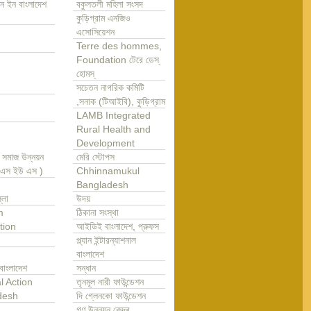
ন ইন বাংলাদেশ
বকুলতলী মহিলা সংসদ
কুড়িগ্রাম এনজিও
এসোসিয়েশন
Terre des hommes,
Foundation টেরে ডেস্
হোমস্
সচেতন নাগরিক কমিটি
,সনাক (টিআইবি), কুড়িগ্রাম
LAMB Integrated
Rural Health and
Development
া সমাজ উন্নয়ন
মেরি স্টোপস
এ এস ইউ এস )
Chhinnamukul
Bangladesh
্লা
উদয়
m
ঠিকানা সংস্থা
tion
আইডিই বাংলাদেশ, প্রুফস
প্ল্যান ইন্টারন্যাশনাল
বাংলাদেশ
বাংলাদেশ
সন্ধান
l Action
তৃনমূল নারী ফাউন্ডেশন
desh
দি গ্লেনকো ফাউন্ডেশন
গণ উন্নয়ন কেন্দ্র