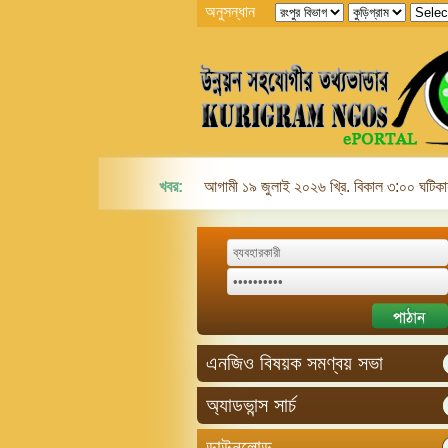
অনুসন্ধান
খবর:
আগামী ১৯ জুলাই ২০২৬ খ্রি. বিকাল ৩:০০ ঘটিকায়
এনজিও বিষয়ক সমণ্বয় সভা
অ্যাডভান্স সার্চ
ডাউনলোড