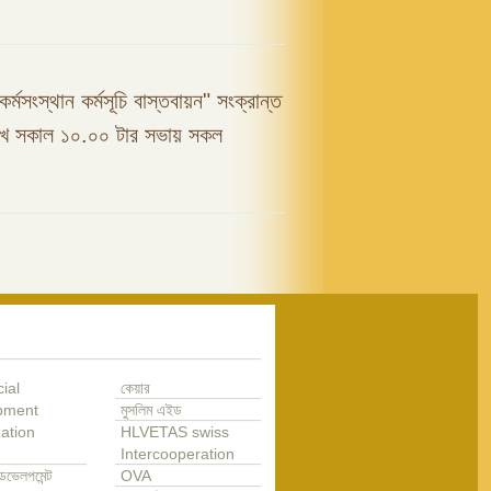
কর্মসংস্থান কর্মসূচি বাস্তবায়ন" সংক্রান্ত
রিখ সকাল ১০.০০ টার সভায় সকল
ial
কেয়ার
pment
মুসলিম এইড
ation
HLVETAS swiss
Intercooperation
েভেলপমেন্ট
OVA