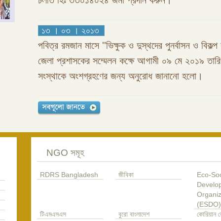
চলতি হিঃ ৩৩০১৪০২৪ জমা প্রদান করুন।
১৩ । ০৩ । ২০১৩
পবিত্র রমজান মাসে ''ভিক্ষুক ও দুস্থদের পুনর্বাসন ও বিকল্প 
জেলা প্রশাসকের সম্মেলন কক্ষে আগামী ০৯ মে ২০১৯ তা
সংস্থাকে অংশগ্রহণের জন্য অনুরোধ জানানো হলো।
NGO সমূহ
RDRS Bangladesh
জীবিকা
Eco-Soc
Develo
Organiz
(ESDO)
টিএমএসএস
বুরো বাংলাদেশ
কোরিয়ান ড