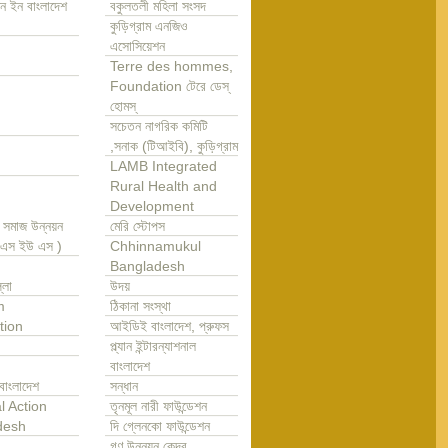
ন ইন বাংলাদেশ
বকুলতলী মহিলা সংসদ
কুড়িগ্রাম এনজিও
এসোসিয়েশন
Terre des hommes,
Foundation টেরে ডেস্
হোমস্
সচেতন নাগরিক কমিটি
,সনাক (টিআইবি), কুড়িগ্রাম
LAMB Integrated
Rural Health and
Development
া সমাজ উন্নয়ন
মেরি স্টোপস
এ এস ইউ এস )
Chhinnamukul
Bangladesh
্লা
উদয়
m
ঠিকানা সংস্থা
tion
আইডিই বাংলাদেশ, প্রুফস
প্ল্যান ইন্টারন্যাশনাল
বাংলাদেশ
বাংলাদেশ
সন্ধান
l Action
তৃনমূল নারী ফাউন্ডেশন
desh
দি গ্লেনকো ফাউন্ডেশন
গণ উন্নয়ন কেন্দ্র