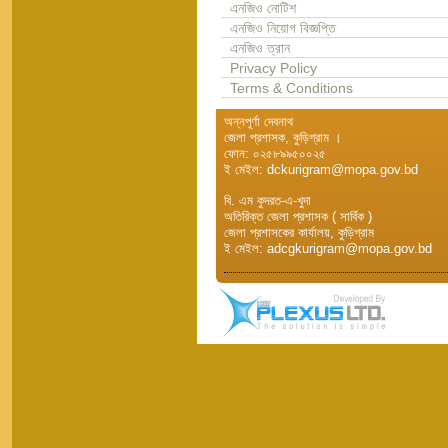
এনজিও নোটিশ
এনজিও নিয়োগ বিজ্ঞপ্তি
এনজিও ত্রান
Privacy Policy
Terms & Conditions
অন্নপূর্ণা দেবনাথ
জেলা প্রশাসক, কুড়িগ্রাম ।
ফোন: ০২৫৮৯৯৫০০২৫
ই মেইল: dckurigram@mopa.gov.bd
বি. এম কুদরত-এ-খুদা
অতিরিক্ত জেলা প্রশাসক ( সার্বিক )
জেলা প্রশাসকের কার্যালয়, কুড়িগ্রাম
ই মেইল: adcgkurigram@mopa.gov.bd