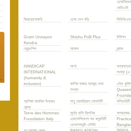
এসোসিয়েশ
কেডিএবি
কিরারোনোকাই
এসো দেশ গড়ি
সিডিডিএফ
Gram Unnayon
Shishu Polli Plus
উদ্দিপন
Kendra
ফ্রেন্ডশিপ
আফাদ
ব্র্যাক
HANDICAP
আশা
অগ্রযাত্র
INTERNATIONAL
সংস্থা (
(humanity &
inclusion)
কাশিম বাজার স্বাস্থ্য সেবা
এইড কুমিল
সংস্থা
Quase
Founda
প্রশিকা মানবিক উন্নয়ন
সানু মেমোরিয়াল সোসাইটি
সলিডারিটি
কেন্দ্র
Terre des Hommes
সূর্যের হাসি ক্লিনিক
অপরাজেয়-
Foundation Italy
এ্যাসোসিয়েশন ফর কম্যুনিটি
Practica
ডেভেলপমেন্ট-এসিডি
Bangla
গণ স্বাস্থ্য কেন্দ্র
BANGLADESH
সিসিডিবি