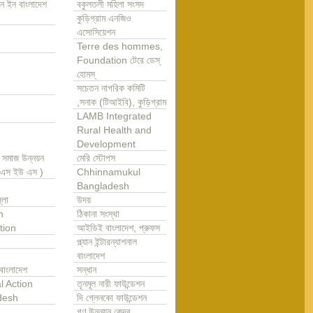
ন ইন বাংলাদেশ
বকুলতলী মহিলা সংসদ
কুড়িগ্রাম এনজিও
এসোসিয়েশন
Terre des hommes,
Foundation টেরে ডেস্
হোমস্
সচেতন নাগরিক কমিটি
,সনাক (টিআইবি), কুড়িগ্রাম
LAMB Integrated
Rural Health and
Development
া সমাজ উন্নয়ন
মেরি স্টোপস
এ এস ইউ এস )
Chhinnamukul
Bangladesh
্লা
উদয়
m
ঠিকানা সংস্থা
tion
আইডিই বাংলাদেশ, প্রুফস
প্ল্যান ইন্টারন্যাশনাল
বাংলাদেশ
বাংলাদেশ
সন্ধান
l Action
তৃনমূল নারী ফাউন্ডেশন
desh
দি গ্লেনকো ফাউন্ডেশন
গণ উন্নয়ন কেন্দ্র