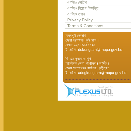
এনজিও নোটিশ
এনজিও নিয়োগ বিজ্ঞপ্তি
এনজিও ত্রান
Privacy Policy
Terms & Conditions
অন্নপূর্ণা দেবনাথ
জেলা প্রশাসক, কুড়িগ্রাম ।
ফোন: ০২৫৮৯৯৫০০২৫
ই মেইল: dckurigram@mopa.gov.bd
বি. এম কুদরত-এ-খুদা
অতিরিক্ত জেলা প্রশাসক ( সার্বিক )
জেলা প্রশাসকের কার্যালয়, কুড়িগ্রাম
ই মেইল: adcgkurigram@mopa.gov.bd