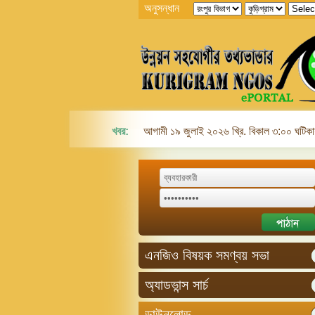
অনুসন্ধান
খবর:
আগামী ১৯ জুলাই ২০২৬ খ্রি. বিকাল ৩:০০ ঘটিকায়
এনজিও বিষয়ক সমণ্বয় সভা
অ্যাডভান্স সার্চ
ডাউনলোড