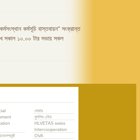
কর্মসংস্থান কর্মসূচি বাস্তবায়ন" সংক্রান্ত
রিখ সকাল ১০.০০ টার সভায় সকল
ial
কেয়ার
pment
মুসলিম এইড
ation
HLVETAS swiss
Intercooperation
েভেলপমেন্ট
OVA