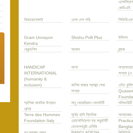
এসোসিয়েশ
কেডিএবি
কিরারোনোকাই
এসো দেশ গড়ি
সিডিডিএফ
Gram Unnayon
Shishu Polli Plus
উদ্দিপন
Kendra
ফ্রেন্ডশিপ
আফাদ
ব্র্যাক
HANDICAP
আশা
অগ্রযাত্র
INTERNATIONAL
সংস্থা (
(humanity &
inclusion)
কাশিম বাজার স্বাস্থ্য সেবা
এইড কুমিল
সংস্থা
Quase
Founda
প্রশিকা মানবিক উন্নয়ন
সানু মেমোরিয়াল সোসাইটি
সলিডারিটি
কেন্দ্র
Terre des Hommes
সূর্যের হাসি ক্লিনিক
অপরাজেয়-
Foundation Italy
এ্যাসোসিয়েশন ফর কম্যুনিটি
Practica
ডেভেলপমেন্ট-এসিডি
Bangla
গণ স্বাস্থ্য কেন্দ্র
BANGLADESH
সিসিডিবি