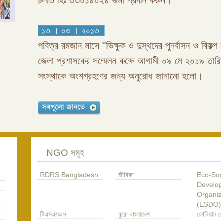
চলতি হিঃ ৩৩০১৪০২৪ জমা প্রদান করুন।
১৩ । ০৩ । ২০১৩
পবিত্র রমজান মাসে ''ভিক্ষুক ও দুস্থদের পুনর্বাসন ও বিকল্প 
জেলা প্রশাসকের সম্মেলন কক্ষে আগামী ০৯ মে ২০১৯ তা
সংস্থাকে অংশগ্রহণের জন্য অনুরোধ জানানো হলো।
NGO সমূহ
RDRS Bangladesh
জীবিকা
Eco-Soc
Develo
Organiz
(ESDO)
টিএমএসএস
বুরো বাংলাদেশ
কোরিয়ান ড