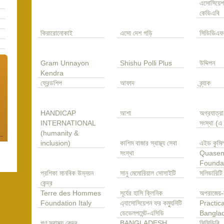
এসোসিয়েশ
কেডিএবি
কিরারোনোকাই
এসো দেশ গড়ি
সিডিডিএফ
Gram Unnayon
Shishu Polli Plus
উদ্দিপন
Kendra
ফ্রেন্ডশিপ
আফাদ
ব্র্যাক
HANDICAP
আশা
অগ্রযাত্র
INTERNATIONAL
সংস্থা (
(humanity &
inclusion)
কাশিম বাজার স্বাস্থ্য সেবা
এইড কুমিল
সংস্থা
Quase
Founda
প্রশিকা মানবিক উন্নয়ন
সানু মেমোরিয়াল সোসাইটি
সলিডারিটি
কেন্দ্র
Terre des Hommes
সূর্যের হাসি ক্লিনিক
অপরাজেয়-
Foundation Italy
এ্যাসোসিয়েশন ফর কম্যুনিটি
Practica
ডেভেলপমেন্ট-এসিডি
Bangla
গণ স্বাস্থ্য কেন্দ্র
BANGLADESH
সিসিডিবি