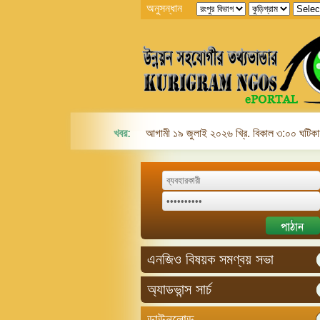
অনুসন্ধান
খবর:
আগামী ১৯ জুলাই ২০২৬ খ্রি. বিকাল ৩:০০ ঘটিকায়
এনজিও বিষয়ক সমণ্বয় সভা
অ্যাডভান্স সার্চ
ডাউনলোড