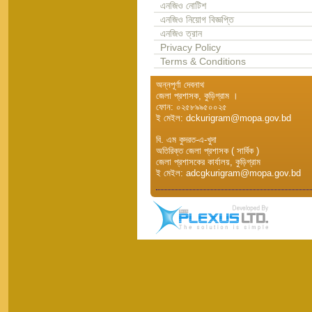
এনজিও নোটিশ
এনজিও নিয়োগ বিজ্ঞপ্তি
এনজিও ত্রান
Privacy Policy
Terms & Conditions
অন্নপূর্ণা দেবনাথ
জেলা প্রশাসক, কুড়িগ্রাম ।
ফোন: ০২৫৮৯৯৫০০২৫
ই মেইল: dckurigram@mopa.gov.bd
বি. এম কুদরত-এ-খুদা
অতিরিক্ত জেলা প্রশাসক ( সার্বিক )
জেলা প্রশাসকের কার্যালয়, কুড়িগ্রাম
ই মেইল: adcgkurigram@mopa.gov.bd