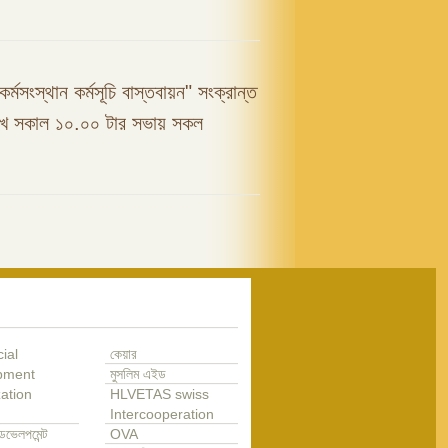
কর্মসংস্থান কর্মসূচি বাস্তবায়ন" সংক্রান্ত
রিখ সকাল ১০.০০ টার সভায় সকল
ial
কেয়ার
pment
মুসলিম এইড
ation
HLVETAS swiss
Intercooperation
েভেলপমেন্ট
OVA