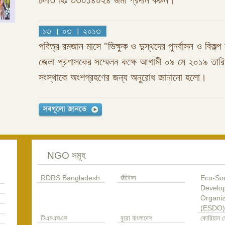
চলতি হিঃ ৩৩০১৪০২৪ জমা প্রদান করুন।
১৩ । ০৩ । ২০১৩
পবিত্র রমজান মাসে ''ভিক্ষুক ও দুস্থদের পুনর্বাসন ও বিকল্প 
জেলা প্রশাসকের সম্মেলন কক্ষে আগামী ০৯ মে ২০১৯ তা
সংস্থাকে অংশগ্রহণের জন্য অনুরোধ জানানো হলো।
NGO সমূহ
RDRS Bangladesh
জীবিকা
Eco-Soc
Develo
Organiz
(ESDO)
টিএমএসএস
বুরো বাংলাদেশ
কোরিয়ান ড