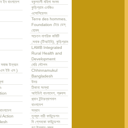
ন ইন বাংলাদেশ
বকুলতলী মহিলা সংসদ
কুড়িগ্রাম এনজিও
এসোসিয়েশন
Terre des hommes,
Foundation টেরে ডেস্
হোমস্
সচেতন নাগরিক কমিটি
,সনাক (টিআইবি), কুড়িগ্রাম
LAMB Integrated
Rural Health and
Development
া সমাজ উন্নয়ন
মেরি স্টোপস
এ এস ইউ এস )
Chhinnamukul
Bangladesh
্লা
উদয়
m
ঠিকানা সংস্থা
tion
আইডিই বাংলাদেশ, প্রুফস
প্ল্যান ইন্টারন্যাশনাল
বাংলাদেশ
বাংলাদেশ
সন্ধান
l Action
তৃনমূল নারী ফাউন্ডেশন
desh
দি গ্লেনকো ফাউন্ডেশন
গণ উন্নয়ন কেন্দ্র