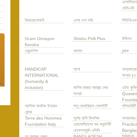
এসোসিয়েশ
কেডিএবি
কিরারোনোকাই
এসো দেশ গড়ি
সিডিডিএফ
Gram Unnayon
Shishu Polli Plus
উদ্দিপন
Kendra
ফ্রেন্ডশিপ
আফাদ
ব্র্যাক
HANDICAP
আশা
অগ্রযাত্র
INTERNATIONAL
সংস্থা (
(humanity &
inclusion)
কাশিম বাজার স্বাস্থ্য সেবা
এইড কুমিল
সংস্থা
Quase
Founda
প্রশিকা মানবিক উন্নয়ন
সানু মেমোরিয়াল সোসাইটি
সলিডারিটি
কেন্দ্র
Terre des Hommes
সূর্যের হাসি ক্লিনিক
অপরাজেয়-
Foundation Italy
এ্যাসোসিয়েশন ফর কম্যুনিটি
Practica
ডেভেলপমেন্ট-এসিডি
Bangla
গণ স্বাস্থ্য কেন্দ্র
BANGLADESH
সিসিডিবি