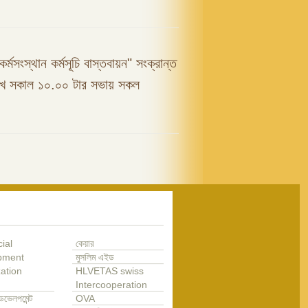
কর্মসংস্থান কর্মসূচি বাস্তবায়ন" সংক্রান্ত
রিখ সকাল ১০.০০ টার সভায় সকল
ial
কেয়ার
pment
মুসলিম এইড
ation
HLVETAS swiss
Intercooperation
েভেলপমেন্ট
OVA