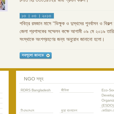
চলতি হিঃ ৩৩০১৪০২৪ জমা প্রদান করুন।
১৩ । ০৩ । ২০১৩
পবিত্র রমজান মাসে ''ভিক্ষুক ও দুস্থদের পুনর্বাসন ও বিকল্প 
জেলা প্রশাসকের সম্মেলন কক্ষে আগামী ০৯ মে ২০১৯ তা
সংস্থাকে অংশগ্রহণের জন্য অনুরোধ জানানো হলো।
NGO সমূহ
RDRS Bangladesh
জীবিকা
Eco-Soc
Develo
Organiz
(ESDO)
টিএমএসএস
বুরো বাংলাদেশ
কোরিয়ান ড