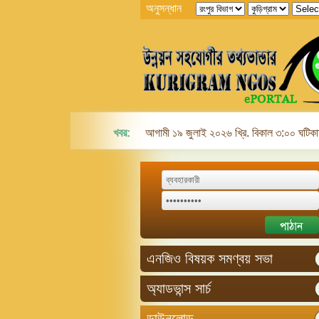
অনুসন্ধান
খবর:
আগামী ১৯ জুলাই ২০২৬ খ্রি. বিকাল ৩:০০ ঘটিকায়
এনজিও বিষয়ক সমণ্বয় সভা
অ্যাডভান্স সার্চ
ডাউনলোড