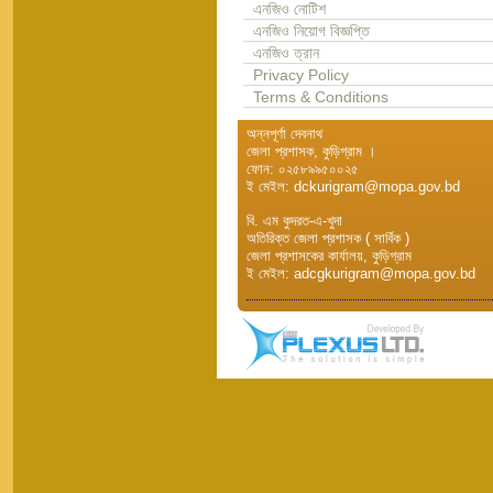
এনজিও নোটিশ
এনজিও নিয়োগ বিজ্ঞপ্তি
এনজিও ত্রান
Privacy Policy
Terms & Conditions
অন্নপূর্ণা দেবনাথ
জেলা প্রশাসক, কুড়িগ্রাম ।
ফোন: ০২৫৮৯৯৫০০২৫
ই মেইল: dckurigram@mopa.gov.bd
বি. এম কুদরত-এ-খুদা
অতিরিক্ত জেলা প্রশাসক ( সার্বিক )
জেলা প্রশাসকের কার্যালয়, কুড়িগ্রাম
ই মেইল: adcgkurigram@mopa.gov.bd