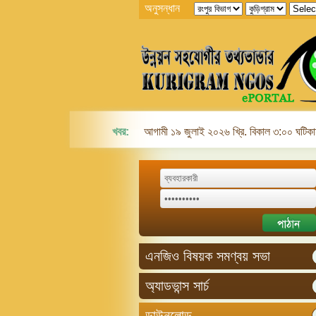
অনুসন্ধান
খবর:
আগামী ১৯ জুলাই ২০২৬ খ্রি. বিকাল ৩:০০ ঘটিকায়
এনজিও বিষয়ক সমণ্বয় সভা
অ্যাডভান্স সার্চ
ডাউনলোড