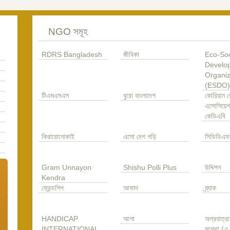
NGO সমূহ
RDRS Bangladesh
জীবিকা
Eco-Soc
Develo
Organiz
(ESDO)
টিএমএসএস
বুরো বাংলাদেশ
কোরিয়ান ড
এসোসিয়েশ
কেডিএবি
কিরারোনোকাই
এসো দেশ গড়ি
সিডিডিএফ
Gram Unnayon
Shishu Polli Plus
উদ্দিপন
Kendra
ফ্রেন্ডশিপ
আফাদ
ব্র্যাক
HANDICAP
আশা
অগ্রযাত্র
INTERNATIONAL
সংস্থা (