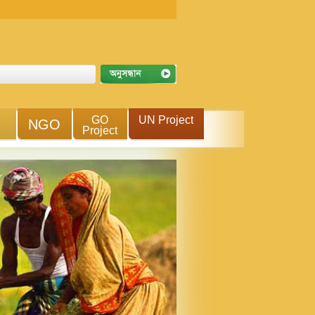
GO
UN Project
NGO
Project