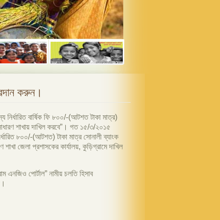
প্রদান করুন।
 নির্ধারিত বার্ষিক ফি ৮০০/-(আটশত টাকা মাত্র)
কপি সাধারণ শাখায় দাখিল করবে”। গত ১৫/৩/২০১৫
নির্ধারিত ৮০০/-(আটশত) টাকা মাত্র সোনালী ব্যাংক
শাখা জেলা প্রশাসকের কার্যালয়, কুড়িগ্রামে দাখিল
্রাম এনজিও পোর্টাল” নামীয় চলতি হিসাব
ো।