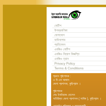
নোটিশ
উপক্রমণিকা
যোগাযোগ
ডাউনলোড
প্রতিবেদন
এনজিও নোটিশ
এনজিও নিয়োগ বিজ্ঞপ্তি
এনজিও ত্রান
Privacy Policy
Terms & Conditions
প্রধান পৃষ্ঠপোষক :
এ বি এম আজাদ
জেলা প্রশাসক, কুড়িগ্রাম ।
পৃষ্ঠপোষক:
মোঃ ইমতিয়াজ হোসেন
অতিরিক্ত জেলা প্রশাসক ( সাবিক ), কুড়িগ্রাম ।
ডোমেইন পরিকল্পনা ও সমন্বয়কারী :