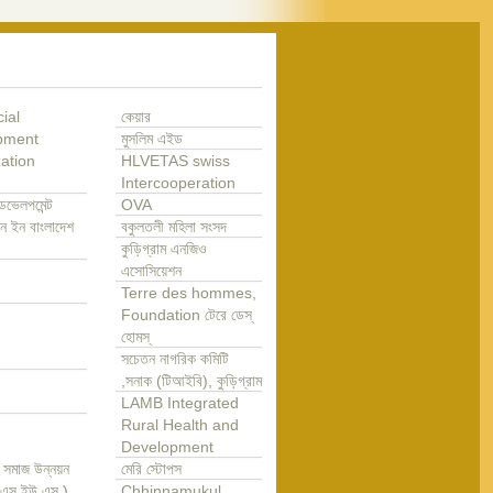
ial
কেয়ার
pment
মুসলিম এইড
ation
HLVETAS swiss
Intercooperation
েভেলপমেন্ট
OVA
ন ইন বাংলাদেশ
বকুলতলী মহিলা সংসদ
কুড়িগ্রাম এনজিও
এসোসিয়েশন
Terre des hommes,
Foundation টেরে ডেস্
হোমস্
সচেতন নাগরিক কমিটি
,সনাক (টিআইবি), কুড়িগ্রাম
LAMB Integrated
Rural Health and
Development
া সমাজ উন্নয়ন
মেরি স্টোপস
এ এস ইউ এস )
Chhinnamukul