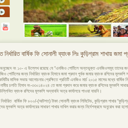
্ত নির্ধারিত বার্ষিক ফি সোনালী ব্যাংক লিঃ কুড়িগ্রাম শাখায় জমা 
অনুচ্ছেদ নং ১০- এ উল্লেখ রয়েছে যে “এনজিও পোর্টালে অন্তভুক্ত এনজিওসমূহ তাদের জন্য
জিও পোর্টালের জন্য নির্ধারিত ব্যাংক হিসাবে জমা প্রদান পূর্বক জমার ব্যাংক রশিদের মূল
য় কমিটির মাসিক সভায় আলোচনার প্রেক্ষিতে প্রতিটি এনজিও মার্চ ২০১৫ মাসের মধ্যে বার্ষিক 
ল” নামীয় চলতি হিসাব নং-৩৩০১৪০২৪ তে জমা প্রদান করে জমার ব্যাংক রশিদের মূলকপি সাধারণ 
র উল্লিখিত ব্যাংক রশিদের মূলকপি অদ্যাবধি অত্র কার্যালয়ে পাওয়া যায়নি।
 নির্ধারিত বার্ষিক ফি ৮০০/-(আটশত) টাকা সোনালী ব্যাংক লিমিটেড, কুড়িগ্রাম শাখার “কুড়িগ
র মূলকপি অত্র কার্যালয়ের সাধারণ শাখায় দাখিল করার জন্য নির্দেশক্রমে অনুরোধ করা হল