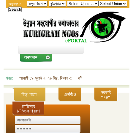
অনুসন্ধান
খবর:
আগামী ১৯ জুলাই ২০২৬ খ্রি. বিকাল ৩:০০ ঘটিকায় জেলা এনজিও বিষয়ক সমন্বয় কমিট
সরকারি
নীড় পাতা
এনজিও
প্রকল্প
জাতিসঙ্ঘ
ভিত্তিক প্রকল্প