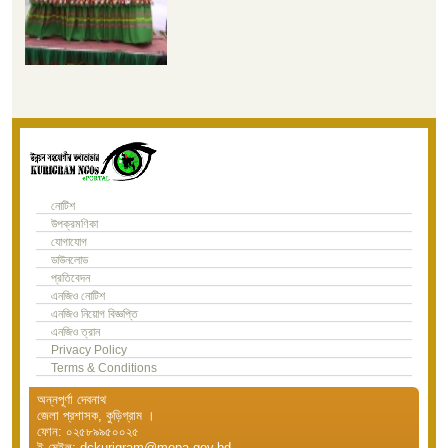
নোটিশ
উপক্রমণিকা
যোগাযোগ
ডাউনলোড
প্রতিবেদন
এনজিও নোটিশ
এনজিও নিয়োগ বিজ্ঞপ্তি
এনজিও ত্রান
Privacy Policy
Terms & Conditions
অন্নপূর্ণা দেবনাথ
জেলা প্রশাসক, কুড়িগ্রাম ।
ফোন: ০২৫৮৯৯৫০০২৫
ই মেইল: dckurigram@mopa.gov.bd