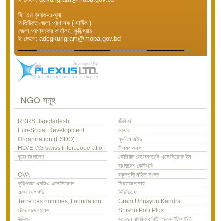
বি. এম কুদরত-এ-খুদা
অতিরিক্ত জেলা প্রশাসক ( সার্বিক )
জেলা প্রশাসকের কার্যালয়, কুড়িগ্রাম
ই মেইল: adcgkurigram@mopa.gov.bd
NGO সমূহ
RDRS Bangladesh
জীবিকা
Eco-Social Development
কেয়ার
Organization (ESDO)
মুসলিম এইড
HLVETAS swiss Intercooperation
টিএমএসএস
বুরো বাংলাদেশ
কোরিয়ান ডেভেলপমেন্ট এসোসিয়েশন ইন
বাংলাদেশ কেডিএবি
OVA
বকুলতলী মহিলা সংসদ
কুড়িগ্রাম এনজিও এসোসিয়েশন
কিরারোনোকাই
এসো দেশ গড়ি
সিডিডিএফ
Terre des hommes, Foundation
Gram Unnayon Kendra
টেরে ডেস্ হোমস্
Shishu Polli Plus
উদ্দিপন
সচেতন নাগরিক কমিটি ,সনাক (টিআইবি),