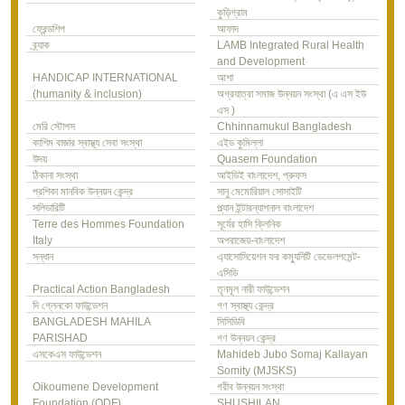
কুড়িগ্রাম
ফ্রেন্ডশিপ
আফাদ
ব্র্যাক
LAMB Integrated Rural Health
and Development
HANDICAP INTERNATIONAL
আশা
(humanity & inclusion)
অগ্রযাত্রা সমাজ উন্নয়ন সংস্থা (এ এস ইউ
এস )
মেরি স্টোপস
Chhinnamukul Bangladesh
কাশিম বাজার স্বাস্থ্য সেবা সংস্থা
এইড কুমিল্লা
উদয়
Quasem Foundation
ঠিকানা সংস্থা
আইডিই বাংলাদেশ, প্রুফস
প্রশিকা মানবিক উন্নয়ন কেন্দ্র
সানু মেমোরিয়াল সোসাইটি
সলিডারিটি
প্ল্যান ইন্টারন্যাশনাল বাংলাদেশ
Terre des Hommes Foundation
সূর্যের হাসি ক্লিনিক
Italy
অপরাজেয়-বাংলাদেশ
সন্ধান
এ্যাসোসিয়েশন ফর কম্যুনিটি ডেভেলপমেন্ট-
এসিডি
Practical Action Bangladesh
তৃনমূল নারী ফাউন্ডেশন
দি গ্লেনকো ফাউন্ডেশন
গণ স্বাস্থ্য কেন্দ্র
BANGLADESH MAHILA
সিসিডিবি
PARISHAD
গণ উন্নয়ন কেন্দ্র
এসকেএস ফাউন্ডেশন
Mahideb Jubo Somaj Kallayan
Somity (MJSKS)
Oikoumene Development
গরীব উন্নয়ন সংস্থা
Foundation (ODF)
SHUSHILAN