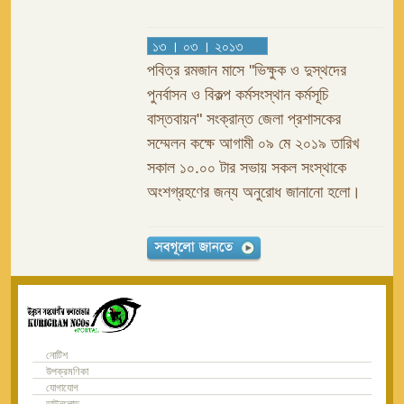
১৩ । ০৩ । ২০১৩
পবিত্র রমজান মাসে ''ভিক্ষুক ও দুস্থদের
পুনর্বাসন ও বিকল্প কর্মসংস্থান কর্মসূচি
বাস্তবায়ন" সংক্রান্ত জেলা প্রশাসকের
সম্মেলন কক্ষে আগামী ০৯ মে ২০১৯ তারিখ
সকাল ১০.০০ টার সভায় সকল সংস্থাকে
অংশগ্রহণের জন্য অনুরোধ জানানো হলো।
নোটিশ
উপক্রমণিকা
যোগাযোগ
ডাউনলোড