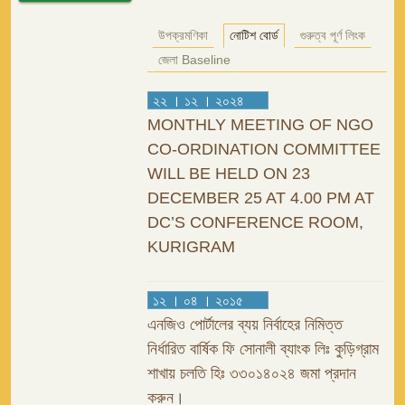
উপক্রমণিকা
নোটিশ বোর্ড
গুরুত্ব পূর্ণ লিংক
জেলা Baseline
২২ । ১২ । ২০২৪
MONTHLY MEETING OF NGO
CO-ORDINATION COMMITTEE
WILL BE HELD ON 23
DECEMBER 25 AT 4.00 PM AT
DC’S CONFERENCE ROOM,
KURIGRAM
১২ । ০৪ । ২০১৫
এনজিও পোর্টালের ব্যয় নির্বাহের নিমিত্ত
নির্ধারিত বার্ষিক ফি সোনালী ব্যাংক লিঃ কুড়িগ্রাম
শাখায় চলতি হিঃ ৩৩০১৪০২৪ জমা প্রদান
করুন।