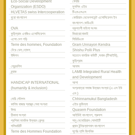
Eco-Social Development
কেয়ার
Organization (ESDO)
মুসলিম এইড
HLVETAS swiss Intercooperation
টিএমএসএস
বুরো বাংলাদেশ
কোরিয়ান ডেভেলপমেন্ট এসোসিয়েশন ইন
বাংলাদেশ কেডিএবি
OVA
বকুলতলী মহিলা সংসদ
কুড়িগ্রাম এনজিও এসোসিয়েশন
কিরারোনোকাই
এসো দেশ গড়ি
সিডিডিএফ
Terre des hommes, Foundation
Gram Unnayon Kendra
টেরে ডেস্ হোমস্
Shishu Polli Plus
উদ্দিপন
সচেতন নাগরিক কমিটি ,সনাক (টিআইবি),
কুড়িগ্রাম
ফ্রেন্ডশিপ
আফাদ
ব্র্যাক
LAMB Integrated Rural Health
and Development
HANDICAP INTERNATIONAL
আশা
(humanity & inclusion)
অগ্রযাত্রা সমাজ উন্নয়ন সংস্থা (এ এস ইউ
এস )
মেরি স্টোপস
Chhinnamukul Bangladesh
কাশিম বাজার স্বাস্থ্য সেবা সংস্থা
এইড কুমিল্লা
উদয়
Quasem Foundation
ঠিকানা সংস্থা
আইডিই বাংলাদেশ, প্রুফস
প্রশিকা মানবিক উন্নয়ন কেন্দ্র
সানু মেমোরিয়াল সোসাইটি
সলিডারিটি
প্ল্যান ইন্টারন্যাশনাল বাংলাদেশ
Terre des Hommes Foundation
সূর্যের হাসি ক্লিনিক