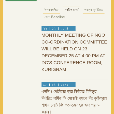
উপক্রমণিকা
নোটিশ বোর্ড
গুরুত্ব পূর্ণ লিংক
জেলা Baseline
২২ । ১২ । ২০২৪
MONTHLY MEETING OF NGO
CO-ORDINATION COMMITTEE
WILL BE HELD ON 23
DECEMBER 25 AT 4.00 PM AT
DC’S CONFERENCE ROOM,
KURIGRAM
১২ । ০৪ । ২০১৫
এনজিও পোর্টালের ব্যয় নির্বাহের নিমিত্ত
নির্ধারিত বার্ষিক ফি সোনালী ব্যাংক লিঃ কুড়িগ্রাম
শাখায় চলতি হিঃ ৩৩০১৪০২৪ জমা প্রদান
করুন।