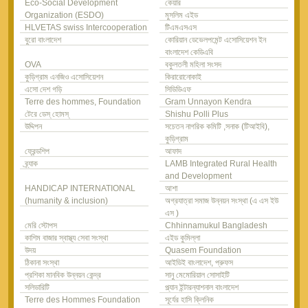
Eco-Social Development
কেয়ার
Organization (ESDO)
মুসলিম এইড
HLVETAS swiss Intercooperation
টিএমএসএস
বুরো বাংলাদেশ
কোরিয়ান ডেভেলপমেন্ট এসোসিয়েশন ইন
বাংলাদেশ কেডিএবি
OVA
বকুলতলী মহিলা সংসদ
কুড়িগ্রাম এনজিও এসোসিয়েশন
কিরারোনোকাই
এসো দেশ গড়ি
সিডিডিএফ
Terre des hommes, Foundation
Gram Unnayon Kendra
টেরে ডেস্ হোমস্
Shishu Polli Plus
উদ্দিপন
সচেতন নাগরিক কমিটি ,সনাক (টিআইবি),
কুড়িগ্রাম
ফ্রেন্ডশিপ
আফাদ
ব্র্যাক
LAMB Integrated Rural Health
and Development
HANDICAP INTERNATIONAL
আশা
(humanity & inclusion)
অগ্রযাত্রা সমাজ উন্নয়ন সংস্থা (এ এস ইউ
এস )
মেরি স্টোপস
Chhinnamukul Bangladesh
কাশিম বাজার স্বাস্থ্য সেবা সংস্থা
এইড কুমিল্লা
উদয়
Quasem Foundation
ঠিকানা সংস্থা
আইডিই বাংলাদেশ, প্রুফস
প্রশিকা মানবিক উন্নয়ন কেন্দ্র
সানু মেমোরিয়াল সোসাইটি
সলিডারিটি
প্ল্যান ইন্টারন্যাশনাল বাংলাদেশ
Terre des Hommes Foundation
সূর্যের হাসি ক্লিনিক