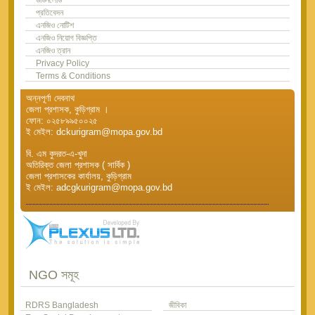
প্রতিবেদন
এনজিও নোটিশ
এনজিও নিয়োগ বিজ্ঞপ্তি
এনজিও ত্রান
Privacy Policy
Terms & Conditions
অন্নপূর্ণা দেবনাথ
জেলা প্রশাসক, কুড়িগ্রাম ।
ফোন: ০২৫৮৯৯৫০০২৫
ই মেইল: dckurigram@mopa.gov.bd
বি. এম কুদরত-এ-খুদা
অতিরিক্ত জেলা প্রশাসক ( সার্বিক )
জেলা প্রশাসকের কার্যালয়, কুড়িগ্রাম
ই মেইল: adcgkurigram@mopa.gov.bd
NGO সমূহ
RDRS Bangladesh
জীবিকা