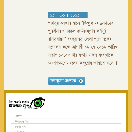
১৩ । ০৩ । ২০১৩
পবিত্র রমজান মাসে ''ভিক্ষুক ও দুস্থদের
পুনর্বাসন ও বিকল্প কর্মসংস্থান কর্মসূচি
বাস্তবায়ন" সংক্রান্ত জেলা প্রশাসকের
সম্মেলন কক্ষে আগামী ০৯ মে ২০১৯ তারিখ
সকাল ১০.০০ টার সভায় সকল সংস্থাকে
অংশগ্রহণের জন্য অনুরোধ জানানো হলো।
নোটিশ
উপক্রমণিকা
যোগাযোগ
ডাউনলোড