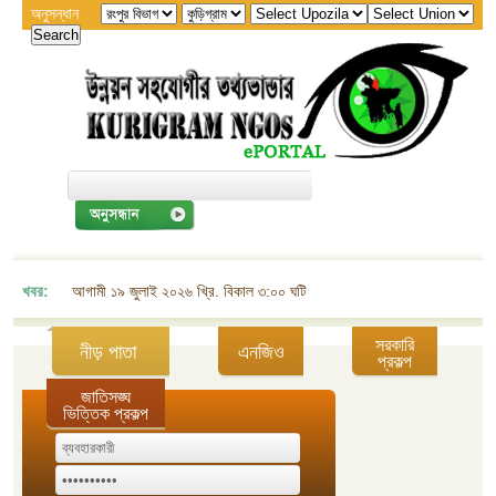
অনুসন্ধান
খবর:
আগামী ১৯ জুলাই ২০২৬ খ্রি. বিকাল ৩:০০ ঘটিকায় জেলা এনজিও বিষয়ক সমন্বয় কমিট
সরকারি
নীড় পাতা
এনজিও
প্রকল্প
জাতিসঙ্ঘ
ভিত্তিক প্রকল্প