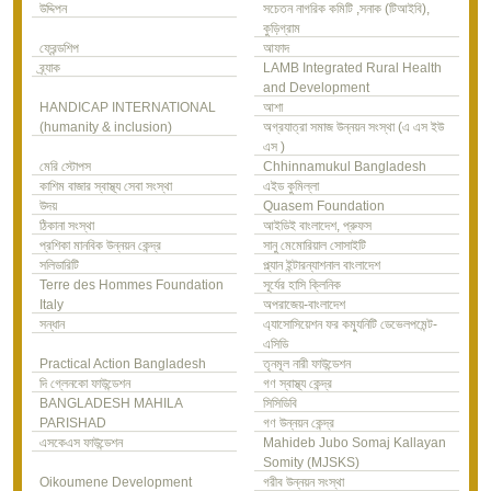
উদ্দিপন
সচেতন নাগরিক কমিটি ,সনাক (টিআইবি),
কুড়িগ্রাম
ফ্রেন্ডশিপ
আফাদ
ব্র্যাক
LAMB Integrated Rural Health
and Development
HANDICAP INTERNATIONAL
আশা
(humanity & inclusion)
অগ্রযাত্রা সমাজ উন্নয়ন সংস্থা (এ এস ইউ
এস )
মেরি স্টোপস
Chhinnamukul Bangladesh
কাশিম বাজার স্বাস্থ্য সেবা সংস্থা
এইড কুমিল্লা
উদয়
Quasem Foundation
ঠিকানা সংস্থা
আইডিই বাংলাদেশ, প্রুফস
প্রশিকা মানবিক উন্নয়ন কেন্দ্র
সানু মেমোরিয়াল সোসাইটি
সলিডারিটি
প্ল্যান ইন্টারন্যাশনাল বাংলাদেশ
Terre des Hommes Foundation
সূর্যের হাসি ক্লিনিক
Italy
অপরাজেয়-বাংলাদেশ
সন্ধান
এ্যাসোসিয়েশন ফর কম্যুনিটি ডেভেলপমেন্ট-
এসিডি
Practical Action Bangladesh
তৃনমূল নারী ফাউন্ডেশন
দি গ্লেনকো ফাউন্ডেশন
গণ স্বাস্থ্য কেন্দ্র
BANGLADESH MAHILA
সিসিডিবি
PARISHAD
গণ উন্নয়ন কেন্দ্র
এসকেএস ফাউন্ডেশন
Mahideb Jubo Somaj Kallayan
Somity (MJSKS)
Oikoumene Development
গরীব উন্নয়ন সংস্থা