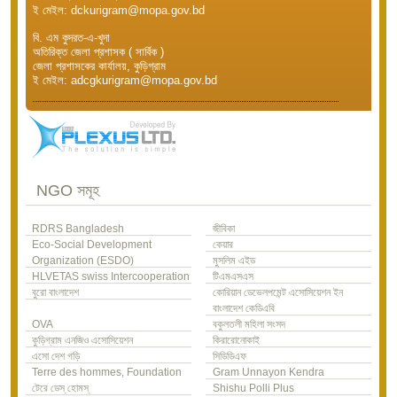
ই মেইল: dckurigram@mopa.gov.bd
বি. এম কুদরত-এ-খুদা
অতিরিক্ত জেলা প্রশাসক ( সার্বিক )
জেলা প্রশাসকের কার্যালয়, কুড়িগ্রাম
ই মেইল: adcgkurigram@mopa.gov.bd
NGO সমূহ
RDRS Bangladesh
জীবিকা
Eco-Social Development
কেয়ার
Organization (ESDO)
মুসলিম এইড
HLVETAS swiss Intercooperation
টিএমএসএস
বুরো বাংলাদেশ
কোরিয়ান ডেভেলপমেন্ট এসোসিয়েশন ইন
বাংলাদেশ কেডিএবি
OVA
বকুলতলী মহিলা সংসদ
কুড়িগ্রাম এনজিও এসোসিয়েশন
কিরারোনোকাই
এসো দেশ গড়ি
সিডিডিএফ
Terre des hommes, Foundation
Gram Unnayon Kendra
টেরে ডেস্ হোমস্
Shishu Polli Plus