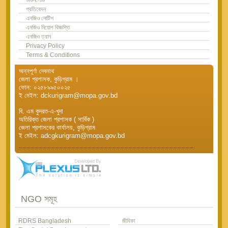
প্রতিবেদন
এনজিও নোটিশ
এনজিও নিয়োগ বিজ্ঞপ্তি
এনজিও ত্রান
Privacy Policy
Terms & Conditions
অন্নপূর্ণা দেবনাথ
জেলা প্রশাসক, কুড়িগ্রাম ।
ফোন: ০২৫৮৯৯৫০০২৫
ই মেইল: dckurigram@mopa.gov.bd
বি. এম কুদরত-এ-খুদা
অতিরিক্ত জেলা প্রশাসক ( সার্বিক )
জেলা প্রশাসকের কার্যালয়, কুড়িগ্রাম
ই মেইল: adcgkurigram@mopa.gov.bd
NGO সমূহ
RDRS Bangladesh
জীবিকা