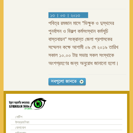
১৩ । ০৩ । ২০১৩
পবিত্র রমজান মাসে ''ভিক্ষুক ও দুস্থদের
পুনর্বাসন ও বিকল্প কর্মসংস্থান কর্মসূচি
বাস্তবায়ন" সংক্রান্ত জেলা প্রশাসকের
সম্মেলন কক্ষে আগামী ০৯ মে ২০১৯ তারিখ
সকাল ১০.০০ টার সভায় সকল সংস্থাকে
অংশগ্রহণের জন্য অনুরোধ জানানো হলো।
নোটিশ
উপক্রমণিকা
যোগাযোগ
ডাউনলোড