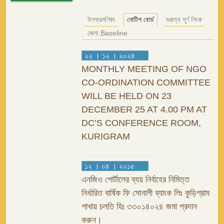
উপক্রমণিকা
নোটিশ বোর্ড
গুরুত্ব পূর্ণ লিংক
জেলা Baseline
২২ । ১২ । ২০২৪
MONTHLY MEETING OF NGO
CO-ORDINATION COMMITTEE
WILL BE HELD ON 23
DECEMBER 25 AT 4.00 PM AT
DC’S CONFERENCE ROOM,
KURIGRAM
১২ । ০৪ । ২০১৫
এনজিও পোর্টালের ব্যয় নির্বাহের নিমিত্ত
নির্ধারিত বার্ষিক ফি সোনালী ব্যাংক লিঃ কুড়িগ্রাম
শাখায় চলতি হিঃ ৩৩০১৪০২৪ জমা প্রদান
করুন।