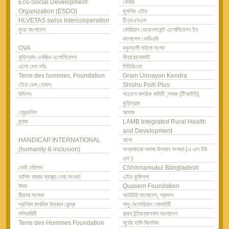
Eco-Social Development
কেয়ার
Organization (ESDO)
মুসলিম এইড
HLVETAS swiss Intercooperation
টিএমএসএস
বুরো বাংলাদেশ
কোরিয়ান ডেভেলপমেন্ট এসোসিয়েশন ইন
বাংলাদেশ কেডিএবি
OVA
বকুলতলী মহিলা সংসদ
কুড়িগ্রাম এনজিও এসোসিয়েশন
কিরারোনোকাই
এসো দেশ গড়ি
সিডিডিএফ
Terre des hommes, Foundation
Gram Unnayon Kendra
টেরে ডেস্ হোমস্
Shishu Polli Plus
উদ্দিপন
সচেতন নাগরিক কমিটি ,সনাক (টিআইবি),
কুড়িগ্রাম
ফ্রেন্ডশিপ
আফাদ
ব্র্যাক
LAMB Integrated Rural Health
and Development
HANDICAP INTERNATIONAL
আশা
(humanity & inclusion)
অগ্রযাত্রা সমাজ উন্নয়ন সংস্থা (এ এস ইউ
এস )
মেরি স্টোপস
Chhinnamukul Bangladesh
কাশিম বাজার স্বাস্থ্য সেবা সংস্থা
এইড কুমিল্লা
উদয়
Quasem Foundation
ঠিকানা সংস্থা
আইডিই বাংলাদেশ, প্রুফস
প্রশিকা মানবিক উন্নয়ন কেন্দ্র
সানু মেমোরিয়াল সোসাইটি
সলিডারিটি
প্ল্যান ইন্টারন্যাশনাল বাংলাদেশ
Terre des Hommes Foundation
সূর্যের হাসি ক্লিনিক