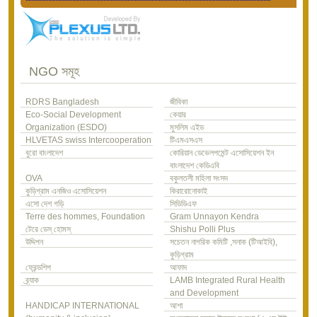
NGO সমূহ
RDRS Bangladesh
জীবিকা
Eco-Social Development
কেয়ার
Organization (ESDO)
মুসলিম এইড
HLVETAS swiss Intercooperation
টিএমএসএস
বুরো বাংলাদেশ
কোরিয়ান ডেভেলপমেন্ট এসোসিয়েশন ইন
বাংলাদেশ কেডিএবি
OVA
বকুলতলী মহিলা সংসদ
কুড়িগ্রাম এনজিও এসোসিয়েশন
কিরারোনোকাই
এসো দেশ গড়ি
সিডিডিএফ
Terre des hommes, Foundation
Gram Unnayon Kendra
টেরে ডেস্ হোমস্
Shishu Polli Plus
উদ্দিপন
সচেতন নাগরিক কমিটি ,সনাক (টিআইবি),
কুড়িগ্রাম
ফ্রেন্ডশিপ
আফাদ
ব্র্যাক
LAMB Integrated Rural Health
and Development
HANDICAP INTERNATIONAL
আশা