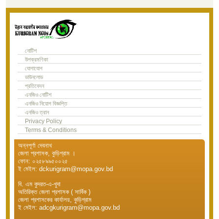
নোটিশ
উপক্রমণিকা
যোগাযোগ
ডাউনলোড
প্রতিবেদন
এনজিও নোটিশ
এনজিও নিয়োগ বিজ্ঞপ্তি
এনজিও ত্রান
Privacy Policy
Terms & Conditions
অন্নপূর্ণা দেবনাথ
জেলা প্রশাসক, কুড়িগ্রাম ।
ফোন: ০২৫৮৯৯৫০০২৫
ই মেইল: dckurigram@mopa.gov.bd
বি. এম কুদরত-এ-খুদা
অতিরিক্ত জেলা প্রশাসক ( সার্বিক )
জেলা প্রশাসকের কার্যালয়, কুড়িগ্রাম
ই মেইল: adcgkurigram@mopa.gov.bd