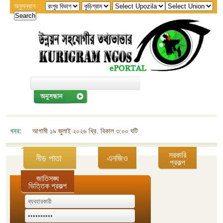
অনুসন্ধান
খবর:
আগামী ১৯ জুলাই ২০২৬ খ্রি. বিকাল ৩:০০ ঘটিকায় জেলা এনজিও বিষয়ক সমন্বয় কমিট
সরকারি
নীড় পাতা
এনজিও
প্রকল্প
জাতিসঙ্ঘ
ভিত্তিক প্রকল্প