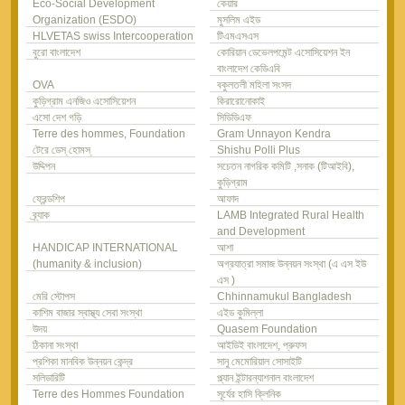
Eco-Social Development
কেয়ার
Organization (ESDO)
মুসলিম এইড
HLVETAS swiss Intercooperation
টিএমএসএস
বুরো বাংলাদেশ
কোরিয়ান ডেভেলপমেন্ট এসোসিয়েশন ইন
বাংলাদেশ কেডিএবি
OVA
বকুলতলী মহিলা সংসদ
কুড়িগ্রাম এনজিও এসোসিয়েশন
কিরারোনোকাই
এসো দেশ গড়ি
সিডিডিএফ
Terre des hommes, Foundation
Gram Unnayon Kendra
টেরে ডেস্ হোমস্
Shishu Polli Plus
উদ্দিপন
সচেতন নাগরিক কমিটি ,সনাক (টিআইবি),
কুড়িগ্রাম
ফ্রেন্ডশিপ
আফাদ
ব্র্যাক
LAMB Integrated Rural Health
and Development
HANDICAP INTERNATIONAL
আশা
(humanity & inclusion)
অগ্রযাত্রা সমাজ উন্নয়ন সংস্থা (এ এস ইউ
এস )
মেরি স্টোপস
Chhinnamukul Bangladesh
কাশিম বাজার স্বাস্থ্য সেবা সংস্থা
এইড কুমিল্লা
উদয়
Quasem Foundation
ঠিকানা সংস্থা
আইডিই বাংলাদেশ, প্রুফস
প্রশিকা মানবিক উন্নয়ন কেন্দ্র
সানু মেমোরিয়াল সোসাইটি
সলিডারিটি
প্ল্যান ইন্টারন্যাশনাল বাংলাদেশ
Terre des Hommes Foundation
সূর্যের হাসি ক্লিনিক