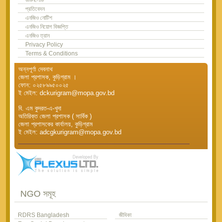
প্রতিবেদন
এনজিও নোটিশ
এনজিও নিয়োগ বিজ্ঞপ্তি
এনজিও ত্রান
Privacy Policy
Terms & Conditions
অন্নপূর্ণা দেবনাথ
জেলা প্রশাসক, কুড়িগ্রাম ।
ফোন: ০২৫৮৯৯৫০০২৫
ই মেইল: dckurigram@mopa.gov.bd
বি. এম কুদরত-এ-খুদা
অতিরিক্ত জেলা প্রশাসক ( সার্বিক )
জেলা প্রশাসকের কার্যালয়, কুড়িগ্রাম
ই মেইল: adcgkurigram@mopa.gov.bd
NGO সমূহ
RDRS Bangladesh
জীবিকা