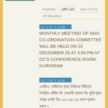
উপক্রমণিকা
নোটিশ বোর্ড
গুরুত্ব পূর্ণ লিংক
জেলা Baseline
২২ । ১২ । ২০২৪
MONTHLY MEETING OF NGO
CO-ORDINATION COMMITTEE
WILL BE HELD ON 23
DECEMBER 25 AT 4.00 PM AT
DC’S CONFERENCE ROOM,
KURIGRAM
১২ । ০৪ । ২০১৫
এনজিও পোর্টালের ব্যয় নির্বাহের নিমিত্ত
নির্ধারিত বার্ষিক ফি সোনালী ব্যাংক লিঃ কুড়িগ্রাম
শাখায় চলতি হিঃ ৩৩০১৪০২৪ জমা প্রদান
করুন।