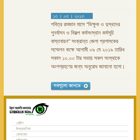
১৩ । ০৩ । ২০১৩
পবিত্র রমজান মাসে ''ভিক্ষুক ও দুস্থদের
পুনর্বাসন ও বিকল্প কর্মসংস্থান কর্মসূচি
বাস্তবায়ন" সংক্রান্ত জেলা প্রশাসকের
সম্মেলন কক্ষে আগামী ০৯ মে ২০১৯ তারিখ
সকাল ১০.০০ টার সভায় সকল সংস্থাকে
অংশগ্রহণের জন্য অনুরোধ জানানো হলো।
নোটিশ
উপক্রমণিকা
যোগাযোগ
ডাউনলোড