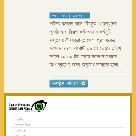
১৩ । ০৩ । ২০১৩
পবিত্র রমজান মাসে ''ভিক্ষুক ও দুস্থদের
পুনর্বাসন ও বিকল্প কর্মসংস্থান কর্মসূচি
বাস্তবায়ন" সংক্রান্ত জেলা প্রশাসকের
সম্মেলন কক্ষে আগামী ০৯ মে ২০১৯ তারিখ
সকাল ১০.০০ টার সভায় সকল সংস্থাকে
অংশগ্রহণের জন্য অনুরোধ জানানো হলো।
নোটিশ
উপক্রমণিকা
যোগাযোগ
ডাউনলোড