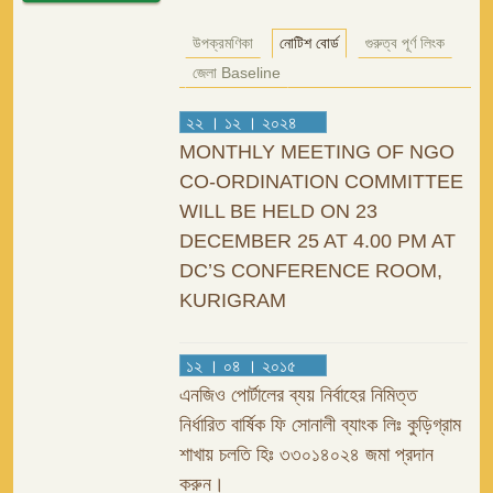
উপক্রমণিকা
নোটিশ বোর্ড
গুরুত্ব পূর্ণ লিংক
জেলা Baseline
২২ । ১২ । ২০২৪
MONTHLY MEETING OF NGO
CO-ORDINATION COMMITTEE
WILL BE HELD ON 23
DECEMBER 25 AT 4.00 PM AT
DC’S CONFERENCE ROOM,
KURIGRAM
১২ । ০৪ । ২০১৫
এনজিও পোর্টালের ব্যয় নির্বাহের নিমিত্ত
নির্ধারিত বার্ষিক ফি সোনালী ব্যাংক লিঃ কুড়িগ্রাম
শাখায় চলতি হিঃ ৩৩০১৪০২৪ জমা প্রদান
করুন।