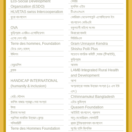
Eco-Social Development
কেয়ার
Organization (ESDO)
মুসলিম এইড
HLVETAS swiss Intercooperation
টিএমএসএস
বুরো বাংলাদেশ
কোরিয়ান ডেভেলপমেন্ট এসোসিয়েশন ইন
বাংলাদেশ কেডিএবি
OVA
বকুলতলী মহিলা সংসদ
কুড়িগ্রাম এনজিও এসোসিয়েশন
কিরারোনোকাই
এসো দেশ গড়ি
সিডিডিএফ
Terre des hommes, Foundation
Gram Unnayon Kendra
টেরে ডেস্ হোমস্
Shishu Polli Plus
উদ্দিপন
সচেতন নাগরিক কমিটি ,সনাক (টিআইবি),
কুড়িগ্রাম
ফ্রেন্ডশিপ
আফাদ
ব্র্যাক
LAMB Integrated Rural Health
and Development
HANDICAP INTERNATIONAL
আশা
(humanity & inclusion)
অগ্রযাত্রা সমাজ উন্নয়ন সংস্থা (এ এস ইউ
এস )
মেরি স্টোপস
Chhinnamukul Bangladesh
কাশিম বাজার স্বাস্থ্য সেবা সংস্থা
এইড কুমিল্লা
উদয়
Quasem Foundation
ঠিকানা সংস্থা
আইডিই বাংলাদেশ, প্রুফস
প্রশিকা মানবিক উন্নয়ন কেন্দ্র
সানু মেমোরিয়াল সোসাইটি
সলিডারিটি
প্ল্যান ইন্টারন্যাশনাল বাংলাদেশ
Terre des Hommes Foundation
সূর্যের হাসি ক্লিনিক