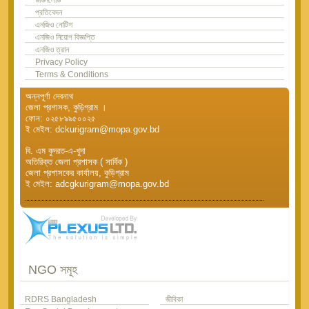
প্রতিবেদন
এনজিও নোটিশ
এনজিও নিয়োগ বিজ্ঞপ্তি
এনজিও ত্রান
Privacy Policy
Terms & Conditions
অন্নপূর্ণা দেবনাথ
জেলা প্রশাসক, কুড়িগ্রাম ।
ফোন: ০২৫৮৯৯৫০০২৫
ই মেইল: dckurigram@mopa.gov.bd
বি. এম কুদরত-এ-খুদা
অতিরিক্ত জেলা প্রশাসক ( সার্বিক )
জেলা প্রশাসকের কার্যালয়, কুড়িগ্রাম
ই মেইল: adcgkurigram@mopa.gov.bd
NGO সমূহ
RDRS Bangladesh
জীবিকা