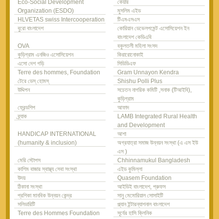
Eco-Social Development
কেয়ার
Organization (ESDO)
মুসলিম এইড
HLVETAS swiss Intercooperation
টিএমএসএস
বুরো বাংলাদেশ
কোরিয়ান ডেভেলপমেন্ট এসোসিয়েশন ইন
বাংলাদেশ কেডিএবি
OVA
বকুলতলী মহিলা সংসদ
কুড়িগ্রাম এনজিও এসোসিয়েশন
কিরারোনোকাই
এসো দেশ গড়ি
সিডিডিএফ
Terre des hommes, Foundation
Gram Unnayon Kendra
টেরে ডেস্ হোমস্
Shishu Polli Plus
উদ্দিপন
সচেতন নাগরিক কমিটি ,সনাক (টিআইবি),
কুড়িগ্রাম
ফ্রেন্ডশিপ
আফাদ
ব্র্যাক
LAMB Integrated Rural Health
and Development
HANDICAP INTERNATIONAL
আশা
(humanity & inclusion)
অগ্রযাত্রা সমাজ উন্নয়ন সংস্থা (এ এস ইউ
এস )
মেরি স্টোপস
Chhinnamukul Bangladesh
কাশিম বাজার স্বাস্থ্য সেবা সংস্থা
এইড কুমিল্লা
উদয়
Quasem Foundation
ঠিকানা সংস্থা
আইডিই বাংলাদেশ, প্রুফস
প্রশিকা মানবিক উন্নয়ন কেন্দ্র
সানু মেমোরিয়াল সোসাইটি
সলিডারিটি
প্ল্যান ইন্টারন্যাশনাল বাংলাদেশ
Terre des Hommes Foundation
সূর্যের হাসি ক্লিনিক