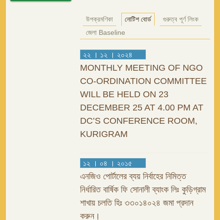
উপক্রমণিকা
নোটিশ বোর্ড
গুরুত্ব পূর্ণ লিংক
জেলা Baseline
২২ । ১২ । ২০২৪
MONTHLY MEETING OF NGO
CO-ORDINATION COMMITTEE
WILL BE HELD ON 23
DECEMBER 25 AT 4.00 PM AT
DC’S CONFERENCE ROOM,
KURIGRAM
১২ । ০৪ । ২০১৫
এনজিও পোর্টালের ব্যয় নির্বাহের নিমিত্ত
নির্ধারিত বার্ষিক ফি সোনালী ব্যাংক লিঃ কুড়িগ্রাম
শাখায় চলতি হিঃ ৩৩০১৪০২৪ জমা প্রদান
করুন।