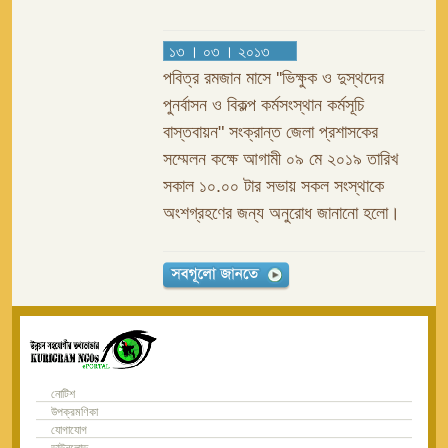
১৩ । ০৩ । ২০১৩
পবিত্র রমজান মাসে ''ভিক্ষুক ও দুস্থদের
পুনর্বাসন ও বিকল্প কর্মসংস্থান কর্মসূচি
বাস্তবায়ন" সংক্রান্ত জেলা প্রশাসকের
সম্মেলন কক্ষে আগামী ০৯ মে ২০১৯ তারিখ
সকাল ১০.০০ টার সভায় সকল সংস্থাকে
অংশগ্রহণের জন্য অনুরোধ জানানো হলো।
নোটিশ
উপক্রমণিকা
যোগাযোগ
ডাউনলোড