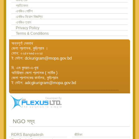
প্রতিবেদন
এনজিও নোটিশ
এনজিও নিয়োগ বিজ্ঞপ্তি
এনজিও ত্রান
Privacy Policy
Terms & Conditions
অন্নপূর্ণা দেবনাথ
জেলা প্রশাসক, কুড়িগ্রাম ।
ফোন: ০২৫৮৯৯৫০০২৫
ই মেইল: dckurigram@mopa.gov.bd
বি. এম কুদরত-এ-খুদা
অতিরিক্ত জেলা প্রশাসক ( সার্বিক )
জেলা প্রশাসকের কার্যালয়, কুড়িগ্রাম
ই মেইল: adcgkurigram@mopa.gov.bd
NGO সমূহ
RDRS Bangladesh
জীবিকা