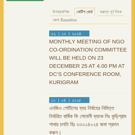
উপক্রমণিকা
নোটিশ বোর্ড
গুরুত্ব পূর্ণ লিংক
জেলা Baseline
২২ । ১২ । ২০২৪
MONTHLY MEETING OF NGO
CO-ORDINATION COMMITTEE
WILL BE HELD ON 23
DECEMBER 25 AT 4.00 PM AT
DC’S CONFERENCE ROOM,
KURIGRAM
১২ । ০৪ । ২০১৫
এনজিও পোর্টালের ব্যয় নির্বাহের নিমিত্ত
নির্ধারিত বার্ষিক ফি সোনালী ব্যাংক লিঃ কুড়িগ্রাম
শাখায় চলতি হিঃ ৩৩০১৪০২৪ জমা প্রদান
করুন।