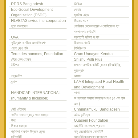
RDRS Bangladesh
জীবিকা
Eco-Social Development
কেয়ার
Organization (ESDO)
মুসলিম এইড
HLVETAS swiss Intercooperation
টিএমএসএস
বুরো বাংলাদেশ
কোরিয়ান ডেভেলপমেন্ট এসোসিয়েশন ইন
বাংলাদেশ কেডিএবি
OVA
বকুলতলী মহিলা সংসদ
কুড়িগ্রাম এনজিও এসোসিয়েশন
কিরারোনোকাই
এসো দেশ গড়ি
সিডিডিএফ
Terre des hommes, Foundation
Gram Unnayon Kendra
টেরে ডেস্ হোমস্
Shishu Polli Plus
উদ্দিপন
সচেতন নাগরিক কমিটি ,সনাক (টিআইবি),
কুড়িগ্রাম
ফ্রেন্ডশিপ
আফাদ
ব্র্যাক
LAMB Integrated Rural Health
and Development
HANDICAP INTERNATIONAL
আশা
(humanity & inclusion)
অগ্রযাত্রা সমাজ উন্নয়ন সংস্থা (এ এস ইউ
এস )
মেরি স্টোপস
Chhinnamukul Bangladesh
কাশিম বাজার স্বাস্থ্য সেবা সংস্থা
এইড কুমিল্লা
উদয়
Quasem Foundation
ঠিকানা সংস্থা
আইডিই বাংলাদেশ, প্রুফস
প্রশিকা মানবিক উন্নয়ন কেন্দ্র
সানু মেমোরিয়াল সোসাইটি
সলিডারিটি
প্ল্যান ইন্টারন্যাশনাল বাংলাদেশ