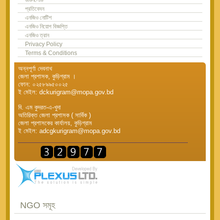
প্রতিবেদন
এনজিও নোটিশ
এনজিও নিয়োগ বিজ্ঞপ্তি
এনজিও ত্রান
Privacy Policy
Terms & Conditions
অন্নপূর্ণা দেবনাথ
জেলা প্রশাসক, কুড়িগ্রাম ।
ফোন: ০২৫৮৯৯৫০০২৫
ই মেইল: dckurigram@mopa.gov.bd
বি. এম কুদরত-এ-খুদা
অতিরিক্ত জেলা প্রশাসক ( সার্বিক )
জেলা প্রশাসকের কার্যালয়, কুড়িগ্রাম
ই মেইল: adcgkurigram@mopa.gov.bd
NGO সমূহ