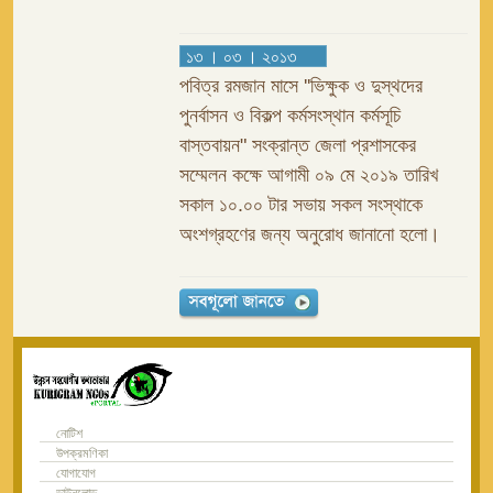
১৩ । ০৩ । ২০১৩
পবিত্র রমজান মাসে ''ভিক্ষুক ও দুস্থদের
পুনর্বাসন ও বিকল্প কর্মসংস্থান কর্মসূচি
বাস্তবায়ন" সংক্রান্ত জেলা প্রশাসকের
সম্মেলন কক্ষে আগামী ০৯ মে ২০১৯ তারিখ
সকাল ১০.০০ টার সভায় সকল সংস্থাকে
অংশগ্রহণের জন্য অনুরোধ জানানো হলো।
নোটিশ
উপক্রমণিকা
যোগাযোগ
ডাউনলোড