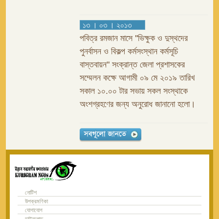
১৩ । ০৩ । ২০১৩
পবিত্র রমজান মাসে ''ভিক্ষুক ও দুস্থদের
পুনর্বাসন ও বিকল্প কর্মসংস্থান কর্মসূচি
বাস্তবায়ন" সংক্রান্ত জেলা প্রশাসকের
সম্মেলন কক্ষে আগামী ০৯ মে ২০১৯ তারিখ
সকাল ১০.০০ টার সভায় সকল সংস্থাকে
অংশগ্রহণের জন্য অনুরোধ জানানো হলো।
নোটিশ
উপক্রমণিকা
যোগাযোগ
ডাউনলোড