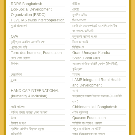
RDRS Bangladesh
জীবিকা
Eco-Social Development
কেয়ার
Organization (ESDO)
মুসলিম এইড
HLVETAS swiss Intercooperation
টিএমএসএস
বুরো বাংলাদেশ
কোরিয়ান ডেভেলপমেন্ট এসোসিয়েশন ইন
বাংলাদেশ কেডিএবি
OVA
বকুলতলী মহিলা সংসদ
কুড়িগ্রাম এনজিও এসোসিয়েশন
কিরারোনোকাই
এসো দেশ গড়ি
সিডিডিএফ
Terre des hommes, Foundation
Gram Unnayon Kendra
টেরে ডেস্ হোমস্
Shishu Polli Plus
উদ্দিপন
সচেতন নাগরিক কমিটি ,সনাক (টিআইবি),
কুড়িগ্রাম
ফ্রেন্ডশিপ
আফাদ
ব্র্যাক
LAMB Integrated Rural Health
and Development
HANDICAP INTERNATIONAL
আশা
(humanity & inclusion)
অগ্রযাত্রা সমাজ উন্নয়ন সংস্থা (এ এস ইউ
এস )
মেরি স্টোপস
Chhinnamukul Bangladesh
কাশিম বাজার স্বাস্থ্য সেবা সংস্থা
এইড কুমিল্লা
উদয়
Quasem Foundation
ঠিকানা সংস্থা
আইডিই বাংলাদেশ, প্রুফস
প্রশিকা মানবিক উন্নয়ন কেন্দ্র
সানু মেমোরিয়াল সোসাইটি
সলিডারিটি
প্ল্যান ইন্টারন্যাশনাল বাংলাদেশ