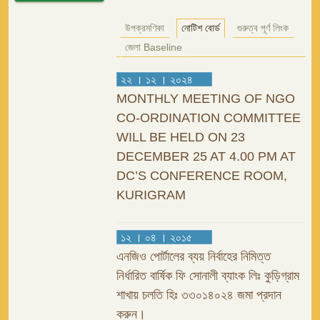
উপক্রমণিকা
নোটিশ বোর্ড
গুরুত্ব পূর্ণ লিংক
জেলা Baseline
২২ । ১২ । ২০২৪
MONTHLY MEETING OF NGO
CO-ORDINATION COMMITTEE
WILL BE HELD ON 23
DECEMBER 25 AT 4.00 PM AT
DC’S CONFERENCE ROOM,
KURIGRAM
১২ । ০৪ । ২০১৫
এনজিও পোর্টালের ব্যয় নির্বাহের নিমিত্ত
নির্ধারিত বার্ষিক ফি সোনালী ব্যাংক লিঃ কুড়িগ্রাম
শাখায় চলতি হিঃ ৩৩০১৪০২৪ জমা প্রদান
করুন।