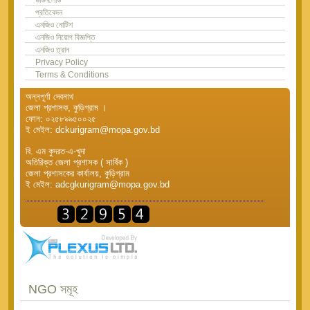
প্রতিবেদন
এনজিও নোটিশ
এনজিও নিয়োগ বিজ্ঞপ্তি
এনজিও ত্রান
Privacy Policy
Terms & Conditions
অন্নপূর্ণা দেবনাথ
জেলা প্রশাসক, কুড়িগ্রাম ।
ফোন: ০২৫৮৯৯৫০০২৫
ই মেইল: dckurigram@mopa.gov.bd
বি. এম কুদরত-এ-খুদা
অতিরিক্ত জেলা প্রশাসক ( সার্বিক )
জেলা প্রশাসকের কার্যালয়, কুড়িগ্রাম
ই মেইল: adcgkurigram@mopa.gov.bd
NGO সমূহ