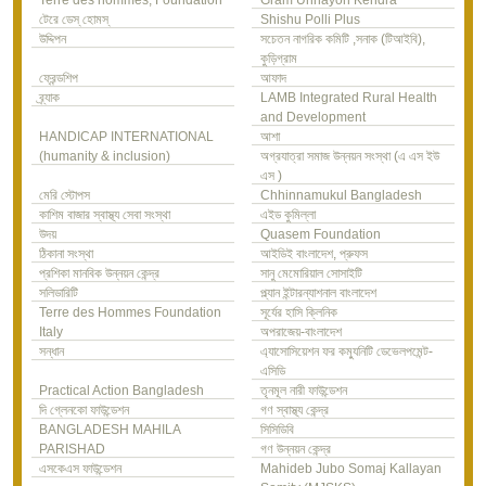
Terre des hommes, Foundation
Gram Unnayon Kendra
টেরে ডেস্ হোমস্
Shishu Polli Plus
উদ্দিপন
সচেতন নাগরিক কমিটি ,সনাক (টিআইবি),
কুড়িগ্রাম
ফ্রেন্ডশিপ
আফাদ
ব্র্যাক
LAMB Integrated Rural Health
and Development
HANDICAP INTERNATIONAL
আশা
(humanity & inclusion)
অগ্রযাত্রা সমাজ উন্নয়ন সংস্থা (এ এস ইউ
এস )
মেরি স্টোপস
Chhinnamukul Bangladesh
কাশিম বাজার স্বাস্থ্য সেবা সংস্থা
এইড কুমিল্লা
উদয়
Quasem Foundation
ঠিকানা সংস্থা
আইডিই বাংলাদেশ, প্রুফস
প্রশিকা মানবিক উন্নয়ন কেন্দ্র
সানু মেমোরিয়াল সোসাইটি
সলিডারিটি
প্ল্যান ইন্টারন্যাশনাল বাংলাদেশ
Terre des Hommes Foundation
সূর্যের হাসি ক্লিনিক
Italy
অপরাজেয়-বাংলাদেশ
সন্ধান
এ্যাসোসিয়েশন ফর কম্যুনিটি ডেভেলপমেন্ট-
এসিডি
Practical Action Bangladesh
তৃনমূল নারী ফাউন্ডেশন
দি গ্লেনকো ফাউন্ডেশন
গণ স্বাস্থ্য কেন্দ্র
BANGLADESH MAHILA
সিসিডিবি
PARISHAD
গণ উন্নয়ন কেন্দ্র
এসকেএস ফাউন্ডেশন
Mahideb Jubo Somaj Kallayan