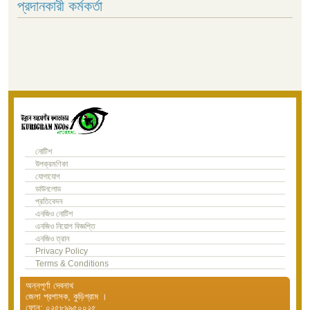
প্রদানকারী কর্মকর্তা
নোটিশ
উপক্রমণিকা
যোগাযোগ
ডাউনলোড
প্রতিবেদন
এনজিও নোটিশ
এনজিও নিয়োগ বিজ্ঞপ্তি
এনজিও ত্রান
Privacy Policy
Terms & Conditions
অন্নপূর্ণা দেবনাথ
জেলা প্রশাসক, কুড়িগ্রাম ।
ফোন: ০২৫৮৯৯৫০০২৫