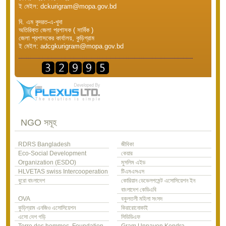
ই মেইল: dckurigram@mopa.gov.bd
বি. এম কুদরত-এ-খুদা
অতিরিক্ত জেলা প্রশাসক ( সার্বিক )
জেলা প্রশাসকের কার্যালয়, কুড়িগ্রাম
ই মেইল: adcgkurigram@mopa.gov.bd
NGO সমূহ
RDRS Bangladesh
জীবিকা
Eco-Social Development
কেয়ার
Organization (ESDO)
মুসলিম এইড
HLVETAS swiss Intercooperation
টিএমএসএস
বুরো বাংলাদেশ
কোরিয়ান ডেভেলপমেন্ট এসোসিয়েশন ইন
বাংলাদেশ কেডিএবি
OVA
বকুলতলী মহিলা সংসদ
কুড়িগ্রাম এনজিও এসোসিয়েশন
কিরারোনোকাই
এসো দেশ গড়ি
সিডিডিএফ