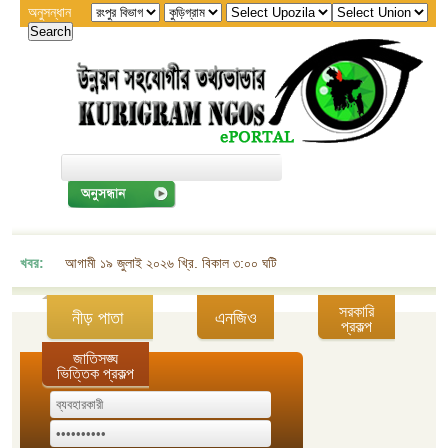
অনুসন্ধান
খবর:
আগামী ১৯ জুলাই ২০২৬ খ্রি. বিকাল ৩:০০ ঘটিকায় জেলা এনজিও বিষয়ক সমন্বয় কমিট
সরকারি
নীড় পাতা
এনজিও
প্রকল্প
জাতিসঙ্ঘ
ভিত্তিক প্রকল্প