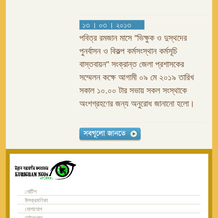
১৩ । ০৩ । ২০১৩
পবিত্র রমজান মাসে ''ভিক্ষুক ও দুস্থদের
পুনর্বাসন ও বিকল্প কর্মসংস্থান কর্মসূচি
বাস্তবায়ন" সংক্রান্ত জেলা প্রশাসকের
সম্মেলন কক্ষে আগামী ০৯ মে ২০১৯ তারিখ
সকাল ১০.০০ টার সভায় সকল সংস্থাকে
অংশগ্রহণের জন্য অনুরোধ জানানো হলো।
নোটিশ
উপক্রমণিকা
যোগাযোগ
ডাউনলোড