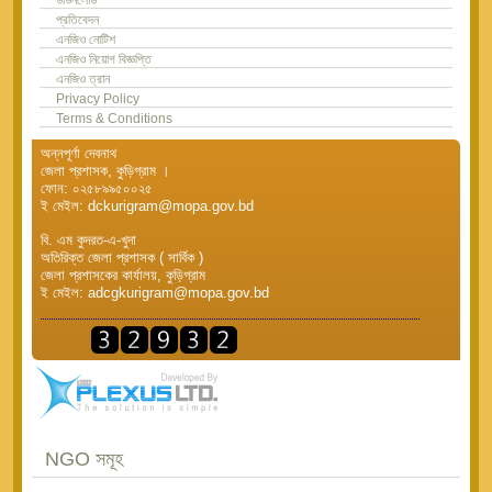
প্রতিবেদন
এনজিও নোটিশ
এনজিও নিয়োগ বিজ্ঞপ্তি
এনজিও ত্রান
Privacy Policy
Terms & Conditions
অন্নপূর্ণা দেবনাথ
জেলা প্রশাসক, কুড়িগ্রাম ।
ফোন: ০২৫৮৯৯৫০০২৫
ই মেইল: dckurigram@mopa.gov.bd
বি. এম কুদরত-এ-খুদা
অতিরিক্ত জেলা প্রশাসক ( সার্বিক )
জেলা প্রশাসকের কার্যালয়, কুড়িগ্রাম
ই মেইল: adcgkurigram@mopa.gov.bd
NGO সমূহ