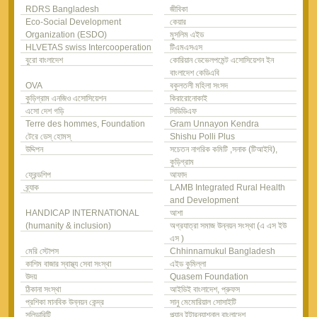
RDRS Bangladesh
জীবিকা
Eco-Social Development
কেয়ার
Organization (ESDO)
মুসলিম এইড
HLVETAS swiss Intercooperation
টিএমএসএস
বুরো বাংলাদেশ
কোরিয়ান ডেভেলপমেন্ট এসোসিয়েশন ইন
বাংলাদেশ কেডিএবি
OVA
বকুলতলী মহিলা সংসদ
কুড়িগ্রাম এনজিও এসোসিয়েশন
কিরারোনোকাই
এসো দেশ গড়ি
সিডিডিএফ
Terre des hommes, Foundation
Gram Unnayon Kendra
টেরে ডেস্ হোমস্
Shishu Polli Plus
উদ্দিপন
সচেতন নাগরিক কমিটি ,সনাক (টিআইবি),
কুড়িগ্রাম
ফ্রেন্ডশিপ
আফাদ
ব্র্যাক
LAMB Integrated Rural Health
and Development
HANDICAP INTERNATIONAL
আশা
(humanity & inclusion)
অগ্রযাত্রা সমাজ উন্নয়ন সংস্থা (এ এস ইউ
এস )
মেরি স্টোপস
Chhinnamukul Bangladesh
কাশিম বাজার স্বাস্থ্য সেবা সংস্থা
এইড কুমিল্লা
উদয়
Quasem Foundation
ঠিকানা সংস্থা
আইডিই বাংলাদেশ, প্রুফস
প্রশিকা মানবিক উন্নয়ন কেন্দ্র
সানু মেমোরিয়াল সোসাইটি
সলিডারিটি
প্ল্যান ইন্টারন্যাশনাল বাংলাদেশ