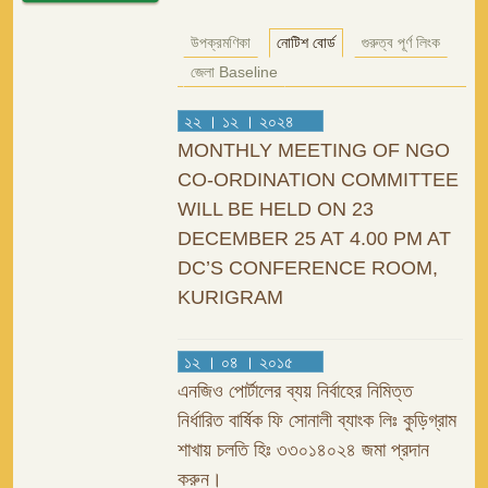
উপক্রমণিকা
নোটিশ বোর্ড
গুরুত্ব পূর্ণ লিংক
জেলা Baseline
২২ । ১২ । ২০২৪
MONTHLY MEETING OF NGO
CO-ORDINATION COMMITTEE
WILL BE HELD ON 23
DECEMBER 25 AT 4.00 PM AT
DC’S CONFERENCE ROOM,
KURIGRAM
১২ । ০৪ । ২০১৫
এনজিও পোর্টালের ব্যয় নির্বাহের নিমিত্ত
নির্ধারিত বার্ষিক ফি সোনালী ব্যাংক লিঃ কুড়িগ্রাম
শাখায় চলতি হিঃ ৩৩০১৪০২৪ জমা প্রদান
করুন।