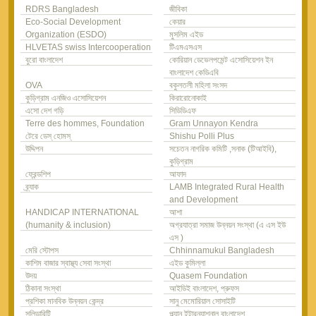
RDRS Bangladesh
জীবিকা
Eco-Social Development
কেয়ার
Organization (ESDO)
মুসলিম এইড
HLVETAS swiss Intercooperation
টিএমএসএস
বুরো বাংলাদেশ
কোরিয়ান ডেভেলপমেন্ট এসোসিয়েশন ইন
বাংলাদেশ কেডিএবি
OVA
বকুলতলী মহিলা সংসদ
কুড়িগ্রাম এনজিও এসোসিয়েশন
কিরারোনোকাই
এসো দেশ গড়ি
সিডিডিএফ
Terre des hommes, Foundation
Gram Unnayon Kendra
টেরে ডেস্ হোমস্
Shishu Polli Plus
উদ্দিপন
সচেতন নাগরিক কমিটি ,সনাক (টিআইবি),
কুড়িগ্রাম
ফ্রেন্ডশিপ
আফাদ
ব্র্যাক
LAMB Integrated Rural Health
and Development
HANDICAP INTERNATIONAL
আশা
(humanity & inclusion)
অগ্রযাত্রা সমাজ উন্নয়ন সংস্থা (এ এস ইউ
এস )
মেরি স্টোপস
Chhinnamukul Bangladesh
কাশিম বাজার স্বাস্থ্য সেবা সংস্থা
এইড কুমিল্লা
উদয়
Quasem Foundation
ঠিকানা সংস্থা
আইডিই বাংলাদেশ, প্রুফস
প্রশিকা মানবিক উন্নয়ন কেন্দ্র
সানু মেমোরিয়াল সোসাইটি
সলিডারিটি
প্ল্যান ইন্টারন্যাশনাল বাংলাদেশ