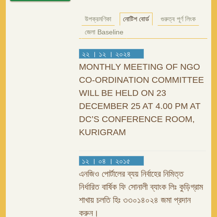
উপক্রমণিকা
নোটিশ বোর্ড
গুরুত্ব পূর্ণ লিংক
জেলা Baseline
২২ । ১২ । ২০২৪
MONTHLY MEETING OF NGO
CO-ORDINATION COMMITTEE
WILL BE HELD ON 23
DECEMBER 25 AT 4.00 PM AT
DC’S CONFERENCE ROOM,
KURIGRAM
১২ । ০৪ । ২০১৫
এনজিও পোর্টালের ব্যয় নির্বাহের নিমিত্ত
নির্ধারিত বার্ষিক ফি সোনালী ব্যাংক লিঃ কুড়িগ্রাম
শাখায় চলতি হিঃ ৩৩০১৪০২৪ জমা প্রদান
করুন।