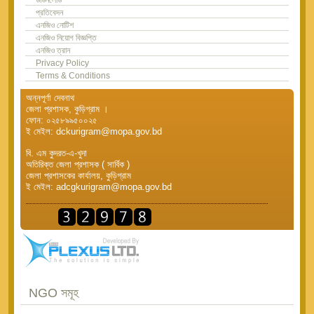
প্রতিবেদন
এনজিও নোটিশ
এনজিও নিয়োগ বিজ্ঞপ্তি
এনজিও ত্রান
Privacy Policy
Terms & Conditions
অন্নপূর্ণা দেবনাথ
জেলা প্রশাসক, কুড়িগ্রাম ।
ফোন: ০২৫৮৯৯৫০০২৫
ই মেইল: dckurigram@mopa.gov.bd
বি. এম কুদরত-এ-খুদা
অতিরিক্ত জেলা প্রশাসক ( সার্বিক )
জেলা প্রশাসকের কার্যালয়, কুড়িগ্রাম
ই মেইল: adcgkurigram@mopa.gov.bd
NGO সমূহ