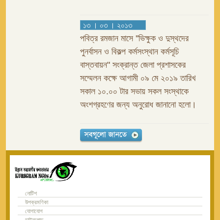
১৩ । ০৩ । ২০১৩
পবিত্র রমজান মাসে ''ভিক্ষুক ও দুস্থদের
পুনর্বাসন ও বিকল্প কর্মসংস্থান কর্মসূচি
বাস্তবায়ন" সংক্রান্ত জেলা প্রশাসকের
সম্মেলন কক্ষে আগামী ০৯ মে ২০১৯ তারিখ
সকাল ১০.০০ টার সভায় সকল সংস্থাকে
অংশগ্রহণের জন্য অনুরোধ জানানো হলো।
নোটিশ
উপক্রমণিকা
যোগাযোগ
ডাউনলোড