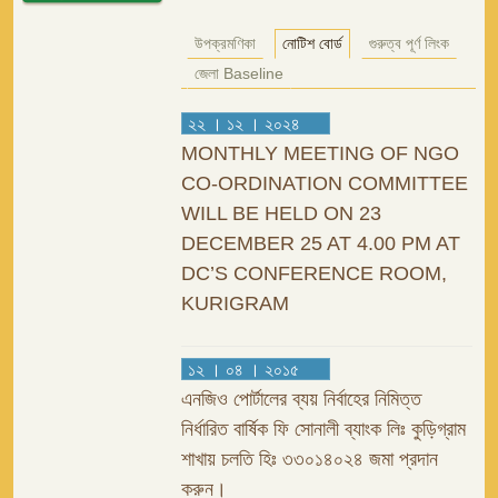
উপক্রমণিকা
নোটিশ বোর্ড
গুরুত্ব পূর্ণ লিংক
জেলা Baseline
২২ । ১২ । ২০২৪
MONTHLY MEETING OF NGO
CO-ORDINATION COMMITTEE
WILL BE HELD ON 23
DECEMBER 25 AT 4.00 PM AT
DC’S CONFERENCE ROOM,
KURIGRAM
১২ । ০৪ । ২০১৫
এনজিও পোর্টালের ব্যয় নির্বাহের নিমিত্ত
নির্ধারিত বার্ষিক ফি সোনালী ব্যাংক লিঃ কুড়িগ্রাম
শাখায় চলতি হিঃ ৩৩০১৪০২৪ জমা প্রদান
করুন।