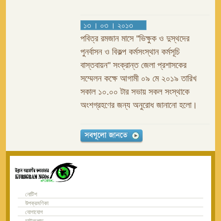
১৩ । ০৩ । ২০১৩
পবিত্র রমজান মাসে ''ভিক্ষুক ও দুস্থদের
পুনর্বাসন ও বিকল্প কর্মসংস্থান কর্মসূচি
বাস্তবায়ন" সংক্রান্ত জেলা প্রশাসকের
সম্মেলন কক্ষে আগামী ০৯ মে ২০১৯ তারিখ
সকাল ১০.০০ টার সভায় সকল সংস্থাকে
অংশগ্রহণের জন্য অনুরোধ জানানো হলো।
নোটিশ
উপক্রমণিকা
যোগাযোগ
ডাউনলোড