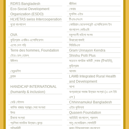
RDRS Bangladesh
জীবিকা
Eco-Social Development
কেয়ার
Organization (ESDO)
মুসলিম এইড
HLVETAS swiss Intercooperation
টিএমএসএস
বুরো বাংলাদেশ
কোরিয়ান ডেভেলপমেন্ট এসোসিয়েশন ইন
বাংলাদেশ কেডিএবি
OVA
বকুলতলী মহিলা সংসদ
কুড়িগ্রাম এনজিও এসোসিয়েশন
কিরারোনোকাই
এসো দেশ গড়ি
সিডিডিএফ
Terre des hommes, Foundation
Gram Unnayon Kendra
টেরে ডেস্ হোমস্
Shishu Polli Plus
উদ্দিপন
সচেতন নাগরিক কমিটি ,সনাক (টিআইবি),
কুড়িগ্রাম
ফ্রেন্ডশিপ
আফাদ
ব্র্যাক
LAMB Integrated Rural Health
and Development
HANDICAP INTERNATIONAL
আশা
(humanity & inclusion)
অগ্রযাত্রা সমাজ উন্নয়ন সংস্থা (এ এস ইউ
এস )
মেরি স্টোপস
Chhinnamukul Bangladesh
কাশিম বাজার স্বাস্থ্য সেবা সংস্থা
এইড কুমিল্লা
উদয়
Quasem Foundation
ঠিকানা সংস্থা
আইডিই বাংলাদেশ, প্রুফস
প্রশিকা মানবিক উন্নয়ন কেন্দ্র
সানু মেমোরিয়াল সোসাইটি
সলিডারিটি
প্ল্যান ইন্টারন্যাশনাল বাংলাদেশ