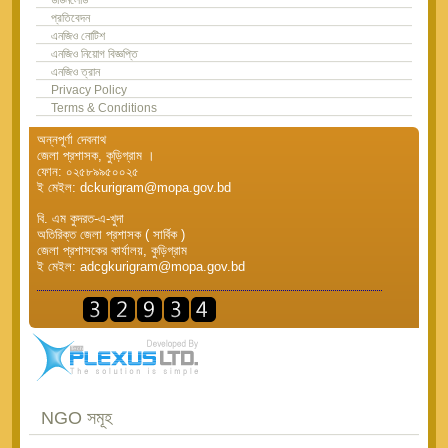
প্রতিবেদন
এনজিও নোটিশ
এনজিও নিয়োগ বিজ্ঞপ্তি
এনজিও ত্রান
Privacy Policy
Terms & Conditions
অন্নপূর্ণা দেবনাথ
জেলা প্রশাসক, কুড়িগ্রাম ।
ফোন: ০২৫৮৯৯৫০০২৫
ই মেইল: dckurigram@mopa.gov.bd
বি. এম কুদরত-এ-খুদা
অতিরিক্ত জেলা প্রশাসক ( সার্বিক )
জেলা প্রশাসকের কার্যালয়, কুড়িগ্রাম
ই মেইল: adcgkurigram@mopa.gov.bd
NGO সমূহ