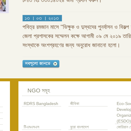
চলতি হিঃ ৩৩০১৪০২৪ জমা প্রদান করুন।
১৩ । ০৩ । ২০১৩
পবিত্র রমজান মাসে ''ভিক্ষুক ও দুস্থদের পুনর্বাসন ও বিকল্প 
জেলা প্রশাসকের সম্মেলন কক্ষে আগামী ০৯ মে ২০১৯ তা
সংস্থাকে অংশগ্রহণের জন্য অনুরোধ জানানো হলো।
NGO সমূহ
RDRS Bangladesh
জীবিকা
Eco-Soc
Develo
Organiz
(ESDO)
টিএমএসএস
বুরো বাংলাদেশ
কোরিয়ান ড