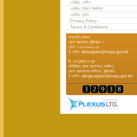
এনজিও নোটিশ
এনজিও নিয়োগ বিজ্ঞপ্তি
এনজিও ত্রান
Privacy Policy
Terms & Conditions
অন্নপূর্ণা দেবনাথ
জেলা প্রশাসক, কুড়িগ্রাম ।
ফোন: ০২৫৮৯৯৫০০২৫
ই মেইল: dckurigram@mopa.gov.bd
বি. এম কুদরত-এ-খুদা
অতিরিক্ত জেলা প্রশাসক ( সার্বিক )
জেলা প্রশাসকের কার্যালয়, কুড়িগ্রাম
ই মেইল: adcgkurigram@mopa.gov.bd