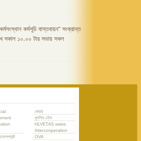
কর্মসংস্থান কর্মসূচি বাস্তবায়ন" সংক্রান্ত
রিখ সকাল ১০.০০ টার সভায় সকল
ial
কেয়ার
pment
মুসলিম এইড
ation
HLVETAS swiss
Intercooperation
েভেলপমেন্ট
OVA