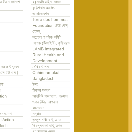
ন ইন বাংলাদেশ
বকুলতলী মহিলা সংসদ
কুড়িগ্রাম এনজিও
এসোসিয়েশন
Terre des hommes,
Foundation টেরে ডেস্
হোমস্
সচেতন নাগরিক কমিটি
,সনাক (টিআইবি), কুড়িগ্রাম
LAMB Integrated
Rural Health and
Development
া সমাজ উন্নয়ন
মেরি স্টোপস
এ এস ইউ এস )
Chhinnamukul
Bangladesh
্লা
উদয়
m
ঠিকানা সংস্থা
tion
আইডিই বাংলাদেশ, প্রুফস
প্ল্যান ইন্টারন্যাশনাল
বাংলাদেশ
বাংলাদেশ
সন্ধান
l Action
তৃনমূল নারী ফাউন্ডেশন
desh
দি গ্লেনকো ফাউন্ডেশন
গণ উন্নয়ন কেন্দ্র