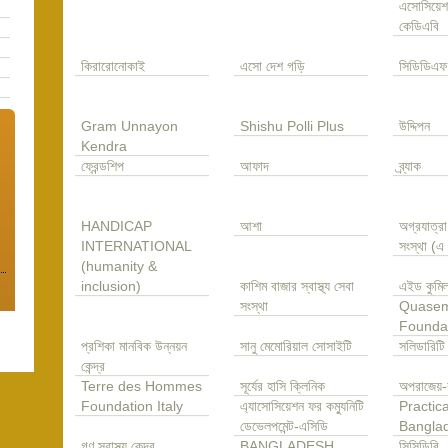
এসোসিয়েশ
কেডিএবি
কিরারোনোকাই
এসো দেশ গড়ি
সিডিডিএফ
Gram Unnayon
Shishu Polli Plus
উদ্দিপন
Kendra
ফ্রেন্ডশিপ
আফাদ
ব্র্যাক
HANDICAP
আশা
অগ্রযাত্র
INTERNATIONAL
সংস্থা (
(humanity &
inclusion)
কাশিম বাজার স্বাস্থ্য সেবা
এইড কুমিল
সংস্থা
Quase
Founda
প্রশিকা মানবিক উন্নয়ন
সানু মেমোরিয়াল সোসাইটি
সলিডারিটি
কেন্দ্র
Terre des Hommes
সূর্যের হাসি ক্লিনিক
অপরাজেয়-
Foundation Italy
এ্যাসোসিয়েশন ফর কম্যুনিটি
Practica
ডেভেলপমেন্ট-এসিডি
Bangla
গণ স্বাস্থ্য কেন্দ্র
BANGLADESH
সিসিডিবি