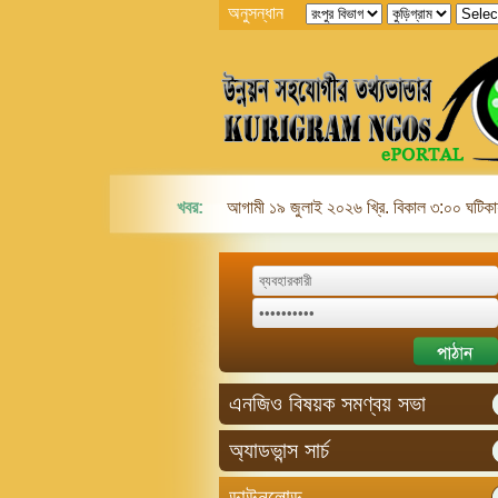
অনুসন্ধান
খবর:
আগামী ১৯ জুলাই ২০২৬ খ্রি. বিকাল ৩:০০ ঘটিকায়
এনজিও বিষয়ক সমণ্বয় সভা
অ্যাডভান্স সার্চ
ডাউনলোড