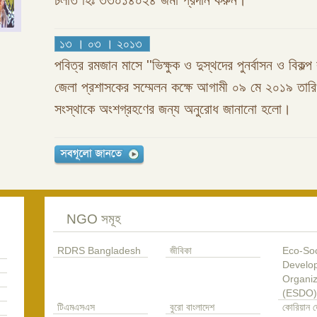
চলতি হিঃ ৩৩০১৪০২৪ জমা প্রদান করুন।
১৩ । ০৩ । ২০১৩
পবিত্র রমজান মাসে ''ভিক্ষুক ও দুস্থদের পুনর্বাসন ও বিকল্প 
জেলা প্রশাসকের সম্মেলন কক্ষে আগামী ০৯ মে ২০১৯ তা
সংস্থাকে অংশগ্রহণের জন্য অনুরোধ জানানো হলো।
NGO সমূহ
RDRS Bangladesh
জীবিকা
Eco-Soc
Develo
Organiz
(ESDO)
টিএমএসএস
বুরো বাংলাদেশ
কোরিয়ান ড