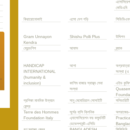
এসোসিয়েশ
কেডিএবি
কিরারোনোকাই
এসো দেশ গড়ি
সিডিডিএফ
Gram Unnayon
Shishu Polli Plus
উদ্দিপন
Kendra
ফ্রেন্ডশিপ
আফাদ
ব্র্যাক
HANDICAP
আশা
অগ্রযাত্র
INTERNATIONAL
সংস্থা (
(humanity &
inclusion)
কাশিম বাজার স্বাস্থ্য সেবা
এইড কুমিল
সংস্থা
Quase
Founda
প্রশিকা মানবিক উন্নয়ন
সানু মেমোরিয়াল সোসাইটি
সলিডারিটি
কেন্দ্র
Terre des Hommes
সূর্যের হাসি ক্লিনিক
অপরাজেয়-
Foundation Italy
এ্যাসোসিয়েশন ফর কম্যুনিটি
Practica
ডেভেলপমেন্ট-এসিডি
Bangla
গণ স্বাস্থ্য কেন্দ্র
BANGLADESH
সিসিডিবি