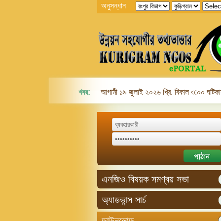
অনুসন্ধান
খবর:
আগামী ১৯ জুলাই ২০২৬ খ্রি. বিকাল ৩:০০ ঘটিকায়
এনজিও বিষয়ক সমণ্বয় সভা
অ্যাডভান্স সার্চ
ডাউনলোড