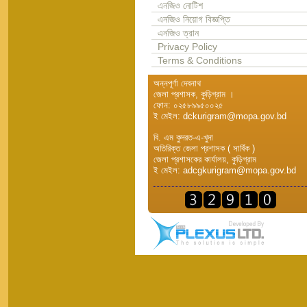
এনজিও নোটিশ
এনজিও নিয়োগ বিজ্ঞপ্তি
এনজিও ত্রান
Privacy Policy
Terms & Conditions
অন্নপূর্ণা দেবনাথ
জেলা প্রশাসক, কুড়িগ্রাম ।
ফোন: ০২৫৮৯৯৫০০২৫
ই মেইল: dckurigram@mopa.gov.bd
বি. এম কুদরত-এ-খুদা
অতিরিক্ত জেলা প্রশাসক ( সার্বিক )
জেলা প্রশাসকের কার্যালয়, কুড়িগ্রাম
ই মেইল: adcgkurigram@mopa.gov.bd