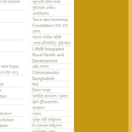
ন ইন বাংলাদেশ
বকুলতলী মহিলা সংসদ
কুড়িগ্রাম এনজিও
এসোসিয়েশন
Terre des hommes,
Foundation টেরে ডেস্
হোমস্
সচেতন নাগরিক কমিটি
,সনাক (টিআইবি), কুড়িগ্রাম
LAMB Integrated
Rural Health and
Development
া সমাজ উন্নয়ন
মেরি স্টোপস
এ এস ইউ এস )
Chhinnamukul
Bangladesh
্লা
উদয়
m
ঠিকানা সংস্থা
tion
আইডিই বাংলাদেশ, প্রুফস
প্ল্যান ইন্টারন্যাশনাল
বাংলাদেশ
বাংলাদেশ
সন্ধান
l Action
তৃনমূল নারী ফাউন্ডেশন
desh
দি গ্লেনকো ফাউন্ডেশন
গণ উন্নয়ন কেন্দ্র