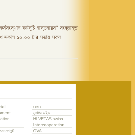
কর্মসংস্থান কর্মসূচি বাস্তবায়ন" সংক্রান্ত
রিখ সকাল ১০.০০ টার সভায় সকল
ial
কেয়ার
pment
মুসলিম এইড
ation
HLVETAS swiss
Intercooperation
েভেলপমেন্ট
OVA