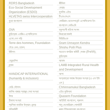
RDRS Bangladesh
জীবিকা
Eco-Social Development
কেয়ার
Organization (ESDO)
মুসলিম এইড
HLVETAS swiss Intercooperation
টিএমএসএস
বুরো বাংলাদেশ
কোরিয়ান ডেভেলপমেন্ট এসোসিয়েশন ইন
বাংলাদেশ কেডিএবি
OVA
বকুলতলী মহিলা সংসদ
কুড়িগ্রাম এনজিও এসোসিয়েশন
কিরারোনোকাই
এসো দেশ গড়ি
সিডিডিএফ
Terre des hommes, Foundation
Gram Unnayon Kendra
টেরে ডেস্ হোমস্
Shishu Polli Plus
উদ্দিপন
সচেতন নাগরিক কমিটি ,সনাক (টিআইবি),
কুড়িগ্রাম
ফ্রেন্ডশিপ
আফাদ
ব্র্যাক
LAMB Integrated Rural Health
and Development
HANDICAP INTERNATIONAL
আশা
(humanity & inclusion)
অগ্রযাত্রা সমাজ উন্নয়ন সংস্থা (এ এস ইউ
এস )
মেরি স্টোপস
Chhinnamukul Bangladesh
কাশিম বাজার স্বাস্থ্য সেবা সংস্থা
এইড কুমিল্লা
উদয়
Quasem Foundation
ঠিকানা সংস্থা
আইডিই বাংলাদেশ, প্রুফস
প্রশিকা মানবিক উন্নয়ন কেন্দ্র
সানু মেমোরিয়াল সোসাইটি
সলিডারিটি
প্ল্যান ইন্টারন্যাশনাল বাংলাদেশ