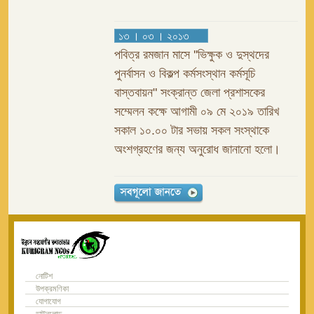
১৩ । ০৩ । ২০১৩
পবিত্র রমজান মাসে ''ভিক্ষুক ও দুস্থদের
পুনর্বাসন ও বিকল্প কর্মসংস্থান কর্মসূচি
বাস্তবায়ন" সংক্রান্ত জেলা প্রশাসকের
সম্মেলন কক্ষে আগামী ০৯ মে ২০১৯ তারিখ
সকাল ১০.০০ টার সভায় সকল সংস্থাকে
অংশগ্রহণের জন্য অনুরোধ জানানো হলো।
নোটিশ
উপক্রমণিকা
যোগাযোগ
ডাউনলোড