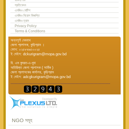
প্রতিবেদন
এনজিও নোটিশ
এনজিও নিয়োগ বিজ্ঞপ্তি
এনজিও ত্রান
Privacy Policy
Terms & Conditions
অন্নপূর্ণা দেবনাথ
জেলা প্রশাসক, কুড়িগ্রাম ।
ফোন: ০২৫৮৯৯৫০০২৫
ই মেইল: dckurigram@mopa.gov.bd
বি. এম কুদরত-এ-খুদা
অতিরিক্ত জেলা প্রশাসক ( সার্বিক )
জেলা প্রশাসকের কার্যালয়, কুড়িগ্রাম
ই মেইল: adcgkurigram@mopa.gov.bd
NGO সমূহ