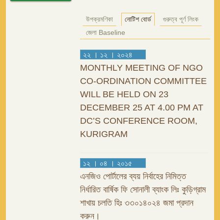
উপক্রমণিকা
নোটিশ বোর্ড
গুরুত্ব পূর্ণ লিংক
জেলা Baseline
২২ । ১২ । ২০২৪
MONTHLY MEETING OF NGO
CO-ORDINATION COMMITTEE
WILL BE HELD ON 23
DECEMBER 25 AT 4.00 PM AT
DC’S CONFERENCE ROOM,
KURIGRAM
১২ । ০৪ । ২০১৫
এনজিও পোর্টালের ব্যয় নির্বাহের নিমিত্ত
নির্ধারিত বার্ষিক ফি সোনালী ব্যাংক লিঃ কুড়িগ্রাম
শাখায় চলতি হিঃ ৩৩০১৪০২৪ জমা প্রদান
করুন।