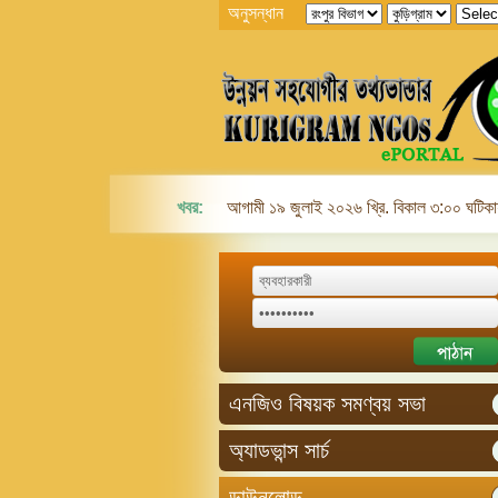
অনুসন্ধান
খবর:
আগামী ১৯ জুলাই ২০২৬ খ্রি. বিকাল ৩:০০ ঘটিকায়
এনজিও বিষয়ক সমণ্বয় সভা
অ্যাডভান্স সার্চ
ডাউনলোড