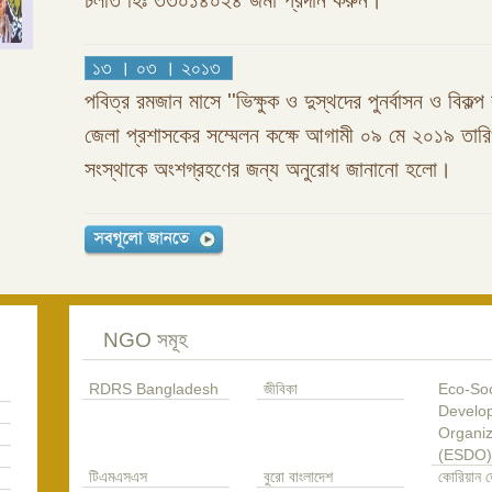
চলতি হিঃ ৩৩০১৪০২৪ জমা প্রদান করুন।
১৩ । ০৩ । ২০১৩
পবিত্র রমজান মাসে ''ভিক্ষুক ও দুস্থদের পুনর্বাসন ও বিকল্প 
জেলা প্রশাসকের সম্মেলন কক্ষে আগামী ০৯ মে ২০১৯ তা
সংস্থাকে অংশগ্রহণের জন্য অনুরোধ জানানো হলো।
NGO সমূহ
RDRS Bangladesh
জীবিকা
Eco-Soc
Develo
Organiz
(ESDO)
টিএমএসএস
বুরো বাংলাদেশ
কোরিয়ান ড