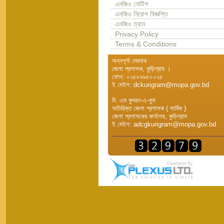
এনজিও নোটিশ
এনজিও নিয়োগ বিজ্ঞপ্তি
এনজিও ত্রান
Privacy Policy
Terms & Conditions
অন্নপূর্ণা দেবনাথ
জেলা প্রশাসক, কুড়িগ্রাম ।
ফোন: ০২৫৮৯৯৫০০২৫
ই মেইল: dckurigram@mopa.gov.bd
বি. এম কুদরত-এ-খুদা
অতিরিক্ত জেলা প্রশাসক ( সার্বিক )
জেলা প্রশাসকের কার্যালয়, কুড়িগ্রাম
ই মেইল: adcgkurigram@mopa.gov.bd