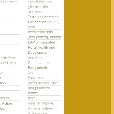
ন ইন বাংলাদেশ
বকুলতলী মহিলা সংসদ
কুড়িগ্রাম এনজিও
এসোসিয়েশন
Terre des hommes,
Foundation টেরে ডেস্
হোমস্
সচেতন নাগরিক কমিটি
,সনাক (টিআইবি), কুড়িগ্রাম
LAMB Integrated
Rural Health and
Development
া সমাজ উন্নয়ন
মেরি স্টোপস
এ এস ইউ এস )
Chhinnamukul
Bangladesh
্লা
উদয়
m
ঠিকানা সংস্থা
tion
আইডিই বাংলাদেশ, প্রুফস
প্ল্যান ইন্টারন্যাশনাল
বাংলাদেশ
বাংলাদেশ
সন্ধান
l Action
তৃনমূল নারী ফাউন্ডেশন
desh
দি গ্লেনকো ফাউন্ডেশন
গণ উন্নয়ন কেন্দ্র