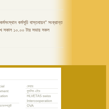
কর্মসংস্থান কর্মসূচি বাস্তবায়ন" সংক্রান্ত
রিখ সকাল ১০.০০ টার সভায় সকল
ial
কেয়ার
pment
মুসলিম এইড
ation
HLVETAS swiss
Intercooperation
েভেলপমেন্ট
OVA