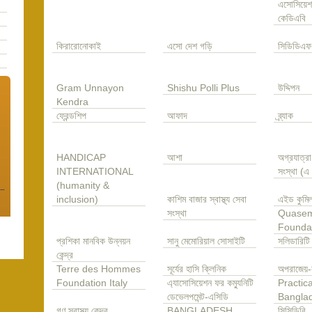
এসোসিয়েশ
কেডিএবি
কিরারোনোকাই
এসো দেশ গড়ি
সিডিডিএফ
Gram Unnayon
Shishu Polli Plus
উদ্দিপন
Kendra
ফ্রেন্ডশিপ
আফাদ
ব্র্যাক
HANDICAP
আশা
অগ্রযাত্র
INTERNATIONAL
সংস্থা (
(humanity &
inclusion)
কাশিম বাজার স্বাস্থ্য সেবা
এইড কুমিল
সংস্থা
Quase
Founda
প্রশিকা মানবিক উন্নয়ন
সানু মেমোরিয়াল সোসাইটি
সলিডারিটি
কেন্দ্র
Terre des Hommes
সূর্যের হাসি ক্লিনিক
অপরাজেয়-
Foundation Italy
এ্যাসোসিয়েশন ফর কম্যুনিটি
Practica
ডেভেলপমেন্ট-এসিডি
Bangla
গণ স্বাস্থ্য কেন্দ্র
BANGLADESH
সিসিডিবি