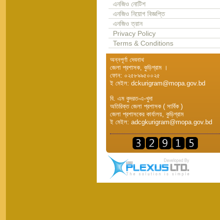
এনজিও নোটিশ
এনজিও নিয়োগ বিজ্ঞপ্তি
এনজিও ত্রান
Privacy Policy
Terms & Conditions
অন্নপূর্ণা দেবনাথ
জেলা প্রশাসক, কুড়িগ্রাম ।
ফোন: ০২৫৮৯৯৫০০২৫
ই মেইল: dckurigram@mopa.gov.bd
বি. এম কুদরত-এ-খুদা
অতিরিক্ত জেলা প্রশাসক ( সার্বিক )
জেলা প্রশাসকের কার্যালয়, কুড়িগ্রাম
ই মেইল: adcgkurigram@mopa.gov.bd