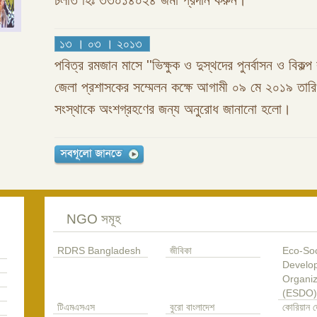
চলতি হিঃ ৩৩০১৪০২৪ জমা প্রদান করুন।
১৩ । ০৩ । ২০১৩
পবিত্র রমজান মাসে ''ভিক্ষুক ও দুস্থদের পুনর্বাসন ও বিকল্প 
জেলা প্রশাসকের সম্মেলন কক্ষে আগামী ০৯ মে ২০১৯ তা
সংস্থাকে অংশগ্রহণের জন্য অনুরোধ জানানো হলো।
NGO সমূহ
RDRS Bangladesh
জীবিকা
Eco-Soc
Develo
Organiz
(ESDO)
টিএমএসএস
বুরো বাংলাদেশ
কোরিয়ান ড