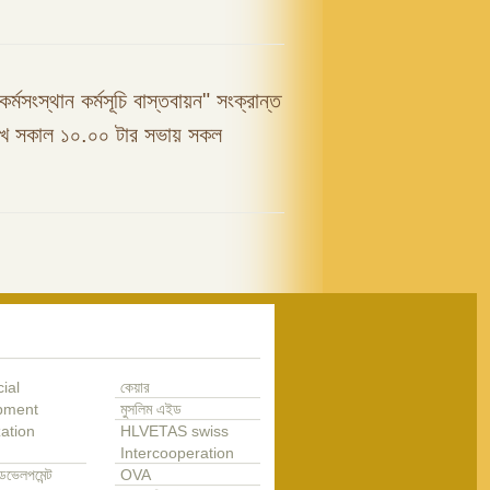
কর্মসংস্থান কর্মসূচি বাস্তবায়ন" সংক্রান্ত
রিখ সকাল ১০.০০ টার সভায় সকল
ial
কেয়ার
pment
মুসলিম এইড
ation
HLVETAS swiss
Intercooperation
েভেলপমেন্ট
OVA