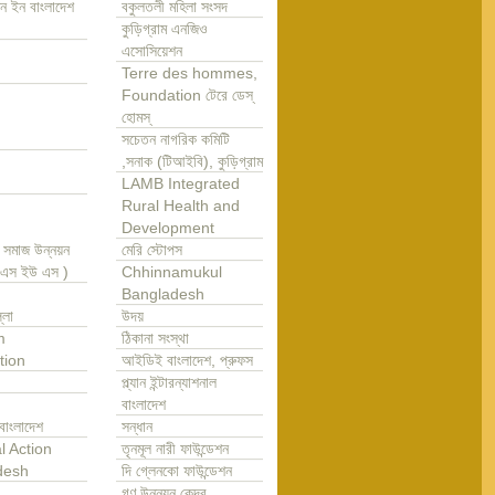
ন ইন বাংলাদেশ
বকুলতলী মহিলা সংসদ
কুড়িগ্রাম এনজিও
এসোসিয়েশন
Terre des hommes,
Foundation টেরে ডেস্
হোমস্
সচেতন নাগরিক কমিটি
,সনাক (টিআইবি), কুড়িগ্রাম
LAMB Integrated
Rural Health and
Development
া সমাজ উন্নয়ন
মেরি স্টোপস
এ এস ইউ এস )
Chhinnamukul
Bangladesh
্লা
উদয়
m
ঠিকানা সংস্থা
tion
আইডিই বাংলাদেশ, প্রুফস
প্ল্যান ইন্টারন্যাশনাল
বাংলাদেশ
বাংলাদেশ
সন্ধান
l Action
তৃনমূল নারী ফাউন্ডেশন
desh
দি গ্লেনকো ফাউন্ডেশন
গণ উন্নয়ন কেন্দ্র