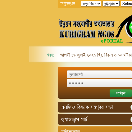
অনুসন্ধান
খবর:
আগামী ১৯ জুলাই ২০২৬ খ্রি. বিকাল ৩:০০ ঘটিকায়
এনজিও বিষয়ক সমণ্বয় সভা
অ্যাডভান্স সার্চ
ডাউনলোড