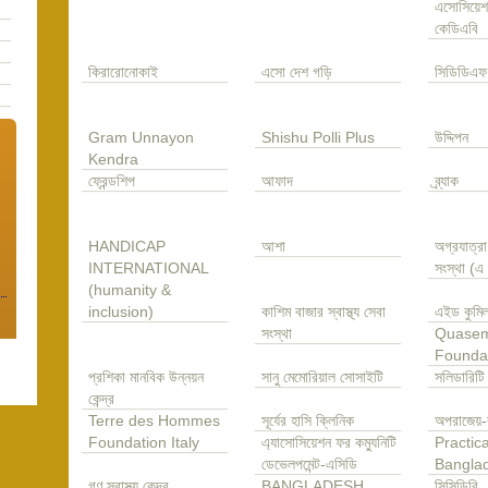
এসোসিয়েশ
কেডিএবি
কিরারোনোকাই
এসো দেশ গড়ি
সিডিডিএফ
Gram Unnayon
Shishu Polli Plus
উদ্দিপন
Kendra
ফ্রেন্ডশিপ
আফাদ
ব্র্যাক
HANDICAP
আশা
অগ্রযাত্র
INTERNATIONAL
সংস্থা (
(humanity &
inclusion)
কাশিম বাজার স্বাস্থ্য সেবা
এইড কুমিল
সংস্থা
Quase
Founda
প্রশিকা মানবিক উন্নয়ন
সানু মেমোরিয়াল সোসাইটি
সলিডারিটি
কেন্দ্র
Terre des Hommes
সূর্যের হাসি ক্লিনিক
অপরাজেয়-
Foundation Italy
এ্যাসোসিয়েশন ফর কম্যুনিটি
Practica
ডেভেলপমেন্ট-এসিডি
Bangla
গণ স্বাস্থ্য কেন্দ্র
BANGLADESH
সিসিডিবি