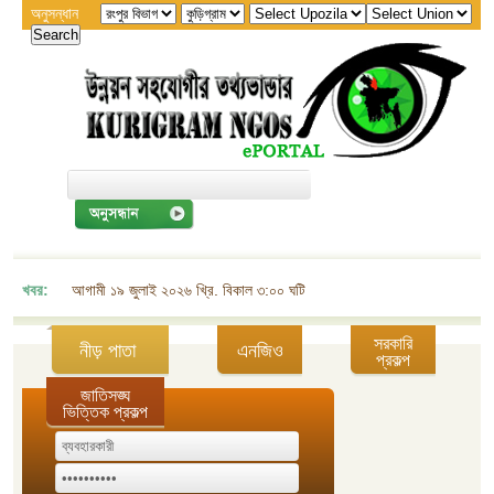
অনুসন্ধান
খবর:
আগামী ১৯ জুলাই ২০২৬ খ্রি. বিকাল ৩:০০ ঘটিকায় জেলা এনজিও বিষয়ক সমন্বয় কমিট
সরকারি
নীড় পাতা
এনজিও
প্রকল্প
জাতিসঙ্ঘ
ভিত্তিক প্রকল্প