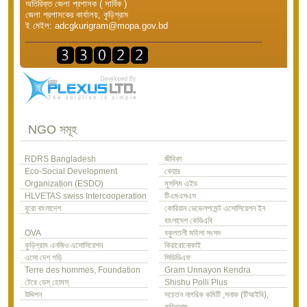
অতিরিক্ত জেলা প্রশাসক ( সার্বিক )
জেলা প্রশাসকের কার্যালয়, কুড়িগ্রাম
ই মেইল: adcgkurigram@mopa.gov.bd
NGO সমূহ
RDRS Bangladesh
জীবিকা
Eco-Social Development
কেয়ার
Organization (ESDO)
মুসলিম এইড
HLVETAS swiss Intercooperation
টিএমএসএস
বুরো বাংলাদেশ
কোরিয়ান ডেভেলপমেন্ট এসোসিয়েশন ইন
বাংলাদেশ কেডিএবি
OVA
বকুলতলী মহিলা সংসদ
কুড়িগ্রাম এনজিও এসোসিয়েশন
কিরারোনোকাই
এসো দেশ গড়ি
সিডিডিএফ
Terre des hommes, Foundation
Gram Unnayon Kendra
টেরে ডেস্ হোমস্
Shishu Polli Plus
উদ্দিপন
সচেতন নাগরিক কমিটি ,সনাক (টিআইবি),