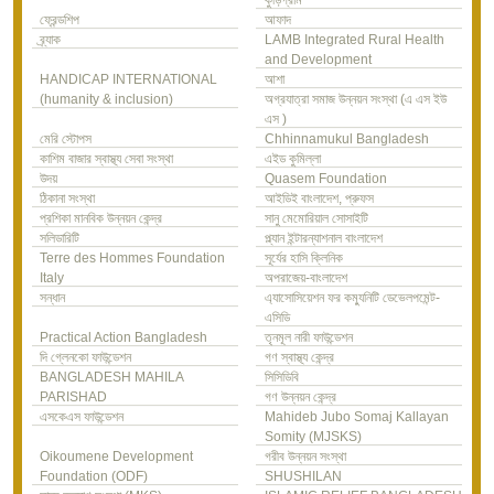
কুড়িগ্রাম
ফ্রেন্ডশিপ
আফাদ
ব্র্যাক
LAMB Integrated Rural Health
and Development
HANDICAP INTERNATIONAL
আশা
(humanity & inclusion)
অগ্রযাত্রা সমাজ উন্নয়ন সংস্থা (এ এস ইউ
এস )
মেরি স্টোপস
Chhinnamukul Bangladesh
কাশিম বাজার স্বাস্থ্য সেবা সংস্থা
এইড কুমিল্লা
উদয়
Quasem Foundation
ঠিকানা সংস্থা
আইডিই বাংলাদেশ, প্রুফস
প্রশিকা মানবিক উন্নয়ন কেন্দ্র
সানু মেমোরিয়াল সোসাইটি
সলিডারিটি
প্ল্যান ইন্টারন্যাশনাল বাংলাদেশ
Terre des Hommes Foundation
সূর্যের হাসি ক্লিনিক
Italy
অপরাজেয়-বাংলাদেশ
সন্ধান
এ্যাসোসিয়েশন ফর কম্যুনিটি ডেভেলপমেন্ট-
এসিডি
Practical Action Bangladesh
তৃনমূল নারী ফাউন্ডেশন
দি গ্লেনকো ফাউন্ডেশন
গণ স্বাস্থ্য কেন্দ্র
BANGLADESH MAHILA
সিসিডিবি
PARISHAD
গণ উন্নয়ন কেন্দ্র
এসকেএস ফাউন্ডেশন
Mahideb Jubo Somaj Kallayan
Somity (MJSKS)
Oikoumene Development
গরীব উন্নয়ন সংস্থা
Foundation (ODF)
SHUSHILAN