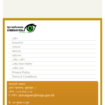
নোটিশ
উপক্রমণিকা
যোগাযোগ
ডাউনলোড
প্রতিবেদন
এনজিও নোটিশ
এনজিও নিয়োগ বিজ্ঞপ্তি
এনজিও ত্রান
Privacy Policy
Terms & Conditions
অন্নপূর্ণা দেবনাথ
জেলা প্রশাসক, কুড়িগ্রাম ।
ফোন: ০২৫৮৯৯৫০০২৫
ই মেইল: dckurigram@mopa.gov.bd
বি. এম কুদরত-এ-খুদা