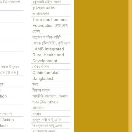
ন ইন বাংলাদেশ
বকুলতলী মহিলা সংসদ
কুড়িগ্রাম এনজিও
এসোসিয়েশন
Terre des hommes,
Foundation টেরে ডেস্
হোমস্
সচেতন নাগরিক কমিটি
,সনাক (টিআইবি), কুড়িগ্রাম
LAMB Integrated
Rural Health and
Development
া সমাজ উন্নয়ন
মেরি স্টোপস
এ এস ইউ এস )
Chhinnamukul
Bangladesh
্লা
উদয়
m
ঠিকানা সংস্থা
tion
আইডিই বাংলাদেশ, প্রুফস
প্ল্যান ইন্টারন্যাশনাল
বাংলাদেশ
বাংলাদেশ
সন্ধান
l Action
তৃনমূল নারী ফাউন্ডেশন
desh
দি গ্লেনকো ফাউন্ডেশন
গণ উন্নয়ন কেন্দ্র