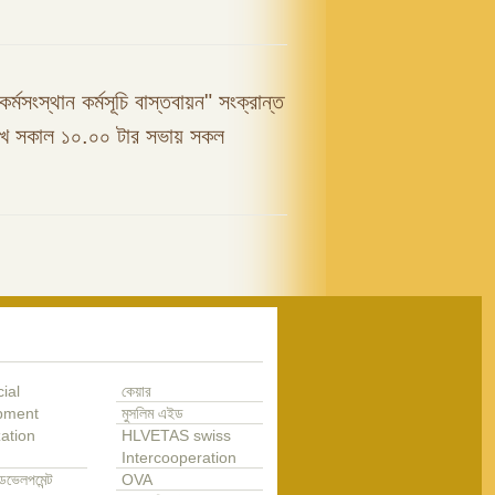
কর্মসংস্থান কর্মসূচি বাস্তবায়ন" সংক্রান্ত
রিখ সকাল ১০.০০ টার সভায় সকল
ial
কেয়ার
pment
মুসলিম এইড
ation
HLVETAS swiss
Intercooperation
েভেলপমেন্ট
OVA