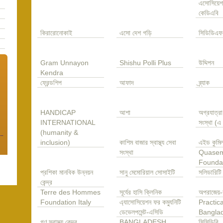
এসোসিয়েশ
কেডিএবি
কিরারোনোকাই
এসো দেশ গড়ি
সিডিডিএফ
Gram Unnayon
Shishu Polli Plus
উদ্দিপন
Kendra
ফ্রেন্ডশিপ
আফাদ
ব্র্যাক
HANDICAP
আশা
অগ্রযাত্র
INTERNATIONAL
সংস্থা (
(humanity &
inclusion)
কাশিম বাজার স্বাস্থ্য সেবা
এইড কুমিল
সংস্থা
Quase
Founda
প্রশিকা মানবিক উন্নয়ন
সানু মেমোরিয়াল সোসাইটি
সলিডারিটি
কেন্দ্র
Terre des Hommes
সূর্যের হাসি ক্লিনিক
অপরাজেয়-
Foundation Italy
এ্যাসোসিয়েশন ফর কম্যুনিটি
Practica
ডেভেলপমেন্ট-এসিডি
Bangla
গণ স্বাস্থ্য কেন্দ্র
BANGLADESH
সিসিডিবি