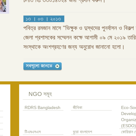
চলতি হিঃ ৩৩০১৪০২৪ জমা প্রদান করুন।
১৩ । ০৩ । ২০১৩
পবিত্র রমজান মাসে ''ভিক্ষুক ও দুস্থদের পুনর্বাসন ও বিকল্প 
জেলা প্রশাসকের সম্মেলন কক্ষে আগামী ০৯ মে ২০১৯ তা
সংস্থাকে অংশগ্রহণের জন্য অনুরোধ জানানো হলো।
NGO সমূহ
RDRS Bangladesh
জীবিকা
Eco-Soc
Develo
Organiz
(ESDO)
টিএমএসএস
বুরো বাংলাদেশ
কোরিয়ান ড