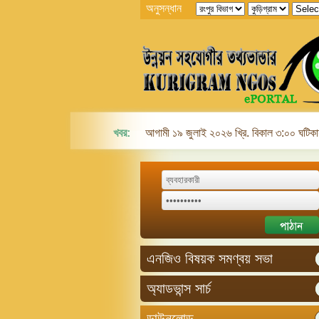
অনুসন্ধান
খবর:
আগামী ১৯ জুলাই ২০২৬ খ্রি. বিকাল ৩:০০ ঘটিকায়
এনজিও বিষয়ক সমণ্বয় সভা
অ্যাডভান্স সার্চ
ডাউনলোড