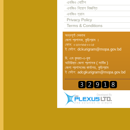
এনজিও নোটিশ
এনজিও নিয়োগ বিজ্ঞপ্তি
এনজিও ত্রান
Privacy Policy
Terms & Conditions
অন্নপূর্ণা দেবনাথ
জেলা প্রশাসক, কুড়িগ্রাম ।
ফোন: ০২৫৮৯৯৫০০২৫
ই মেইল: dckurigram@mopa.gov.bd
বি. এম কুদরত-এ-খুদা
অতিরিক্ত জেলা প্রশাসক ( সার্বিক )
জেলা প্রশাসকের কার্যালয়, কুড়িগ্রাম
ই মেইল: adcgkurigram@mopa.gov.bd