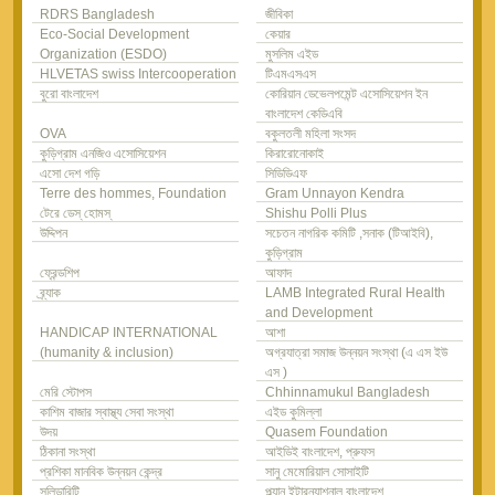
RDRS Bangladesh
জীবিকা
Eco-Social Development
কেয়ার
Organization (ESDO)
মুসলিম এইড
HLVETAS swiss Intercooperation
টিএমএসএস
বুরো বাংলাদেশ
কোরিয়ান ডেভেলপমেন্ট এসোসিয়েশন ইন
বাংলাদেশ কেডিএবি
OVA
বকুলতলী মহিলা সংসদ
কুড়িগ্রাম এনজিও এসোসিয়েশন
কিরারোনোকাই
এসো দেশ গড়ি
সিডিডিএফ
Terre des hommes, Foundation
Gram Unnayon Kendra
টেরে ডেস্ হোমস্
Shishu Polli Plus
উদ্দিপন
সচেতন নাগরিক কমিটি ,সনাক (টিআইবি),
কুড়িগ্রাম
ফ্রেন্ডশিপ
আফাদ
ব্র্যাক
LAMB Integrated Rural Health
and Development
HANDICAP INTERNATIONAL
আশা
(humanity & inclusion)
অগ্রযাত্রা সমাজ উন্নয়ন সংস্থা (এ এস ইউ
এস )
মেরি স্টোপস
Chhinnamukul Bangladesh
কাশিম বাজার স্বাস্থ্য সেবা সংস্থা
এইড কুমিল্লা
উদয়
Quasem Foundation
ঠিকানা সংস্থা
আইডিই বাংলাদেশ, প্রুফস
প্রশিকা মানবিক উন্নয়ন কেন্দ্র
সানু মেমোরিয়াল সোসাইটি
সলিডারিটি
প্ল্যান ইন্টারন্যাশনাল বাংলাদেশ