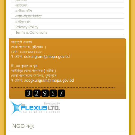
প্রতিবেদন
এনজিও নোটিশ
এনজিও নিয়োগ বিজ্ঞপ্তি
এনজিও ত্রান
Privacy Policy
Terms & Conditions
অন্নপূর্ণা দেবনাথ
জেলা প্রশাসক, কুড়িগ্রাম ।
ফোন: ০২৫৮৯৯৫০০২৫
ই মেইল: dckurigram@mopa.gov.bd
বি. এম কুদরত-এ-খুদা
অতিরিক্ত জেলা প্রশাসক ( সার্বিক )
জেলা প্রশাসকের কার্যালয়, কুড়িগ্রাম
ই মেইল: adcgkurigram@mopa.gov.bd
NGO সমূহ