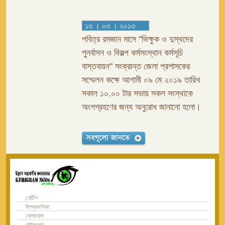
১৩ । ০৩ । ২০১৩
পবিত্র রমজান মাসে ''ভিক্ষুক ও দুস্থদের
পুনর্বাসন ও বিকল্প কর্মসংস্থান কর্মসূচি
বাস্তবায়ন" সংক্রান্ত জেলা প্রশাসকের
সম্মেলন কক্ষে আগামী ০৯ মে ২০১৯ তারিখ
সকাল ১০.০০ টার সভায় সকল সংস্থাকে
অংশগ্রহণের জন্য অনুরোধ জানানো হলো।
নোটিশ
উপক্রমণিকা
যোগাযোগ
ডাউনলোড