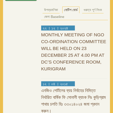
উপক্রমণিকা
নোটিশ বোর্ড
গুরুত্ব পূর্ণ লিংক
জেলা Baseline
২২ । ১২ । ২০২৪
MONTHLY MEETING OF NGO
CO-ORDINATION COMMITTEE
WILL BE HELD ON 23
DECEMBER 25 AT 4.00 PM AT
DC’S CONFERENCE ROOM,
KURIGRAM
১২ । ০৪ । ২০১৫
এনজিও পোর্টালের ব্যয় নির্বাহের নিমিত্ত
নির্ধারিত বার্ষিক ফি সোনালী ব্যাংক লিঃ কুড়িগ্রাম
শাখায় চলতি হিঃ ৩৩০১৪০২৪ জমা প্রদান
করুন।