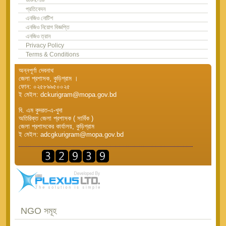
প্রতিবেদন
এনজিও নোটিশ
এনজিও নিয়োগ বিজ্ঞপ্তি
এনজিও ত্রান
Privacy Policy
Terms & Conditions
অন্নপূর্ণা দেবনাথ
জেলা প্রশাসক, কুড়িগ্রাম ।
ফোন: ০২৫৮৯৯৫০০২৫
ই মেইল: dckurigram@mopa.gov.bd
বি. এম কুদরত-এ-খুদা
অতিরিক্ত জেলা প্রশাসক ( সার্বিক )
জেলা প্রশাসকের কার্যালয়, কুড়িগ্রাম
ই মেইল: adcgkurigram@mopa.gov.bd
NGO সমূহ