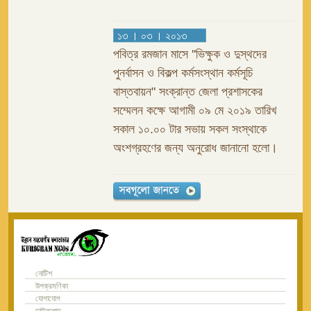
১৩ । ০৩ । ২০১৩
পবিত্র রমজান মাসে ''ভিক্ষুক ও দুস্থদের
পুনর্বাসন ও বিকল্প কর্মসংস্থান কর্মসূচি
বাস্তবায়ন" সংক্রান্ত জেলা প্রশাসকের
সম্মেলন কক্ষে আগামী ০৯ মে ২০১৯ তারিখ
সকাল ১০.০০ টার সভায় সকল সংস্থাকে
অংশগ্রহণের জন্য অনুরোধ জানানো হলো।
নোটিশ
উপক্রমণিকা
যোগাযোগ
ডাউনলোড