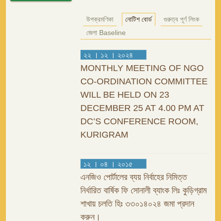
উপক্রমণিকা
নোটিশ বোর্ড
গুরুত্ব পূর্ণ লিংক
জেলা Baseline
২২ । ১২ । ২০২৪
MONTHLY MEETING OF NGO
CO-ORDINATION COMMITTEE
WILL BE HELD ON 23
DECEMBER 25 AT 4.00 PM AT
DC’S CONFERENCE ROOM,
KURIGRAM
১২ । ০৪ । ২০১৫
এনজিও পোর্টালের ব্যয় নির্বাহের নিমিত্ত
নির্ধারিত বার্ষিক ফি সোনালী ব্যাংক লিঃ কুড়িগ্রাম
শাখায় চলতি হিঃ ৩৩০১৪০২৪ জমা প্রদান
করুন।