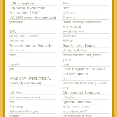
RDRS Bangladesh
জীবিকা
Eco-Social Development
কেয়ার
Organization (ESDO)
মুসলিম এইড
HLVETAS swiss Intercooperation
টিএমএসএস
বুরো বাংলাদেশ
কোরিয়ান ডেভেলপমেন্ট এসোসিয়েশন ইন
বাংলাদেশ কেডিএবি
OVA
বকুলতলী মহিলা সংসদ
কুড়িগ্রাম এনজিও এসোসিয়েশন
কিরারোনোকাই
এসো দেশ গড়ি
সিডিডিএফ
Terre des hommes, Foundation
Gram Unnayon Kendra
টেরে ডেস্ হোমস্
Shishu Polli Plus
উদ্দিপন
সচেতন নাগরিক কমিটি ,সনাক (টিআইবি),
কুড়িগ্রাম
ফ্রেন্ডশিপ
আফাদ
ব্র্যাক
LAMB Integrated Rural Health
and Development
HANDICAP INTERNATIONAL
আশা
(humanity & inclusion)
অগ্রযাত্রা সমাজ উন্নয়ন সংস্থা (এ এস ইউ
এস )
মেরি স্টোপস
Chhinnamukul Bangladesh
কাশিম বাজার স্বাস্থ্য সেবা সংস্থা
এইড কুমিল্লা
উদয়
Quasem Foundation
ঠিকানা সংস্থা
আইডিই বাংলাদেশ, প্রুফস
প্রশিকা মানবিক উন্নয়ন কেন্দ্র
সানু মেমোরিয়াল সোসাইটি
সলিডারিটি
প্ল্যান ইন্টারন্যাশনাল বাংলাদেশ