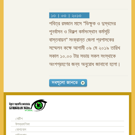
১৩ । ০৩ । ২০১৩
পবিত্র রমজান মাসে ''ভিক্ষুক ও দুস্থদের
পুনর্বাসন ও বিকল্প কর্মসংস্থান কর্মসূচি
বাস্তবায়ন" সংক্রান্ত জেলা প্রশাসকের
সম্মেলন কক্ষে আগামী ০৯ মে ২০১৯ তারিখ
সকাল ১০.০০ টার সভায় সকল সংস্থাকে
অংশগ্রহণের জন্য অনুরোধ জানানো হলো।
নোটিশ
উপক্রমণিকা
যোগাযোগ
ডাউনলোড