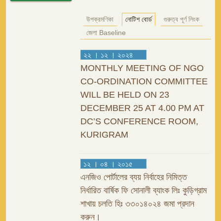
উপক্রমণিকা
নোটিশ বোর্ড
গুরুত্ব পূর্ণ লিংক
জেলা Baseline
২২ । ১২ । ২০২৪
MONTHLY MEETING OF NGO
CO-ORDINATION COMMITTEE
WILL BE HELD ON 23
DECEMBER 25 AT 4.00 PM AT
DC’S CONFERENCE ROOM,
KURIGRAM
১২ । ০৪ । ২০১৫
এনজিও পোর্টালের ব্যয় নির্বাহের নিমিত্ত
নির্ধারিত বার্ষিক ফি সোনালী ব্যাংক লিঃ কুড়িগ্রাম
শাখায় চলতি হিঃ ৩৩০১৪০২৪ জমা প্রদান
করুন।