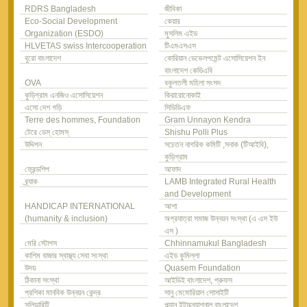
RDRS Bangladesh
জীবিকা
Eco-Social Development
কেয়ার
Organization (ESDO)
মুসলিম এইড
HLVETAS swiss Intercooperation
টিএমএসএস
বুরো বাংলাদেশ
কোরিয়ান ডেভেলপমেন্ট এসোসিয়েশন ইন
বাংলাদেশ কেডিএবি
OVA
বকুলতলী মহিলা সংসদ
কুড়িগ্রাম এনজিও এসোসিয়েশন
কিরারোনোকাই
এসো দেশ গড়ি
সিডিডিএফ
Terre des hommes, Foundation
Gram Unnayon Kendra
টেরে ডেস্ হোমস্
Shishu Polli Plus
উদ্দিপন
সচেতন নাগরিক কমিটি ,সনাক (টিআইবি),
কুড়িগ্রাম
ফ্রেন্ডশিপ
আফাদ
ব্র্যাক
LAMB Integrated Rural Health
and Development
HANDICAP INTERNATIONAL
আশা
(humanity & inclusion)
অগ্রযাত্রা সমাজ উন্নয়ন সংস্থা (এ এস ইউ
এস )
মেরি স্টোপস
Chhinnamukul Bangladesh
কাশিম বাজার স্বাস্থ্য সেবা সংস্থা
এইড কুমিল্লা
উদয়
Quasem Foundation
ঠিকানা সংস্থা
আইডিই বাংলাদেশ, প্রুফস
প্রশিকা মানবিক উন্নয়ন কেন্দ্র
সানু মেমোরিয়াল সোসাইটি
সলিডারিটি
প্ল্যান ইন্টারন্যাশনাল বাংলাদেশ