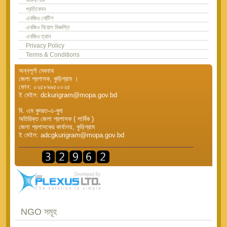
প্রতিবেদন
এনজিও নোটিশ
এনজিও নিয়োগ বিজ্ঞপ্তি
এনজিও ত্রান
Privacy Policy
Terms & Conditions
অন্নপূর্ণা দেবনাথ
জেলা প্রশাসক, কুড়িগ্রাম ।
ফোন: ০২৫৮৯৯৫০০২৫
ই মেইল: dckurigram@mopa.gov.bd
বি. এম কুদরত-এ-খুদা
অতিরিক্ত জেলা প্রশাসক ( সার্বিক )
জেলা প্রশাসকের কার্যালয়, কুড়িগ্রাম
ই মেইল: adcgkurigram@mopa.gov.bd
NGO সমূহ