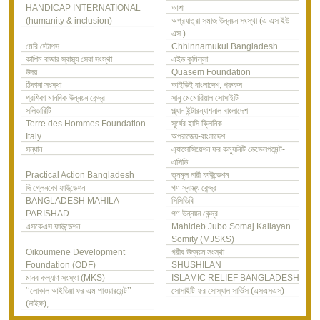
HANDICAP INTERNATIONAL
আশা
(humanity & inclusion)
অগ্রযাত্রা সমাজ উন্নয়ন সংস্থা (এ এস ইউ
এস )
মেরি স্টোপস
Chhinnamukul Bangladesh
কাশিম বাজার স্বাস্থ্য সেবা সংস্থা
এইড কুমিল্লা
উদয়
Quasem Foundation
ঠিকানা সংস্থা
আইডিই বাংলাদেশ, প্রুফস
প্রশিকা মানবিক উন্নয়ন কেন্দ্র
সানু মেমোরিয়াল সোসাইটি
সলিডারিটি
প্ল্যান ইন্টারন্যাশনাল বাংলাদেশ
Terre des Hommes Foundation
সূর্যের হাসি ক্লিনিক
Italy
অপরাজেয়-বাংলাদেশ
সন্ধান
এ্যাসোসিয়েশন ফর কম্যুনিটি ডেভেলপমেন্ট-
এসিডি
Practical Action Bangladesh
তৃনমূল নারী ফাউন্ডেশন
দি গ্লেনকো ফাউন্ডেশন
গণ স্বাস্থ্য কেন্দ্র
BANGLADESH MAHILA
সিসিডিবি
PARISHAD
গণ উন্নয়ন কেন্দ্র
এসকেএস ফাউন্ডেশন
Mahideb Jubo Somaj Kallayan
Somity (MJSKS)
Oikoumene Development
গরীব উন্নয়ন সংস্থা
Foundation (ODF)
SHUSHILAN
মানব কল্যাণ সংস্থা (MKS)
ISLAMIC RELIEF BANGLADESH
‘‘লোকাল আইডিয়া ফর এম পাওয়ারমেন্ট’’
সোসাইটি ফর সোস্যাল সার্ভিস (এসএসএস)
(লাইফ),