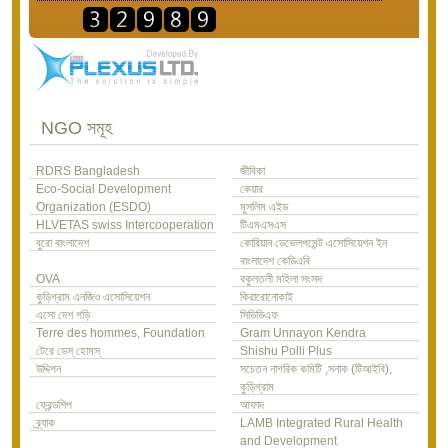
NGO সমূহ
RDRS Bangladesh
জীবিকা
Eco-Social Development
কেয়ার
Organization (ESDO)
মুসলিম এইড
HLVETAS swiss Intercooperation
টিএমএসএস
বুরো বাংলাদেশ
কোরিয়ান ডেভেলপমেন্ট এসোসিয়েশন ইন
বাংলাদেশ কেডিএবি
OVA
বকুলতলী মহিলা সংসদ
কুড়িগ্রাম এনজিও এসোসিয়েশন
কিরারোনোকাই
এসো দেশ গড়ি
সিডিডিএফ
Terre des hommes, Foundation
Gram Unnayon Kendra
টেরে ডেস্ হোমস্
Shishu Polli Plus
উদ্দিপন
সচেতন নাগরিক কমিটি ,সনাক (টিআইবি),
কুড়িগ্রাম
ফ্রেন্ডশিপ
আফাদ
ব্র্যাক
LAMB Integrated Rural Health
and Development