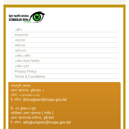
নোটিশ
উপক্রমণিকা
যোগাযোগ
ডাউনলোড
প্রতিবেদন
এনজিও নোটিশ
এনজিও নিয়োগ বিজ্ঞপ্তি
এনজিও ত্রান
Privacy Policy
Terms & Conditions
অন্নপূর্ণা দেবনাথ
জেলা প্রশাসক, কুড়িগ্রাম ।
ফোন: ০২৫৮৯৯৫০০২৫
ই মেইল: dckurigram@mopa.gov.bd
বি. এম কুদরত-এ-খুদা
অতিরিক্ত জেলা প্রশাসক ( সার্বিক )
জেলা প্রশাসকের কার্যালয়, কুড়িগ্রাম
ই মেইল: adcgkurigram@mopa.gov.bd