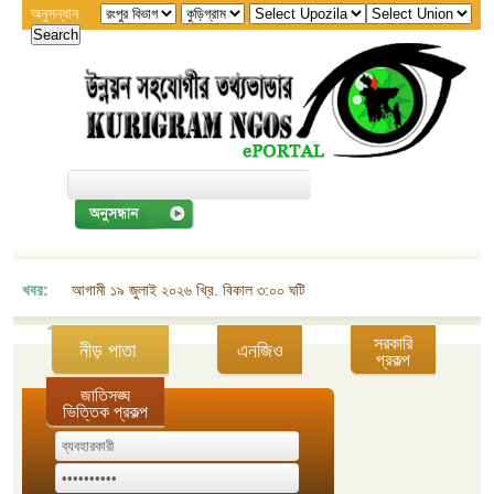
অনুসন্ধান
খবর:
আগামী ১৯ জুলাই ২০২৬ খ্রি. বিকাল ৩:০০ ঘটিকায় জেলা এনজিও বিষয়ক সমন্বয় কমিট
সরকারি
নীড় পাতা
এনজিও
প্রকল্প
জাতিসঙ্ঘ
ভিত্তিক প্রকল্প