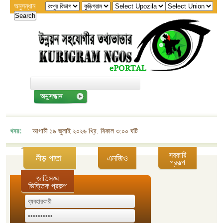
অনুসন্ধান
খবর:
আগামী ১৯ জুলাই ২০২৬ খ্রি. বিকাল ৩:০০ ঘটিকায় জেলা এনজিও বিষয়ক সমন্বয় কমিট
সরকারি
নীড় পাতা
এনজিও
প্রকল্প
জাতিসঙ্ঘ
ভিত্তিক প্রকল্প