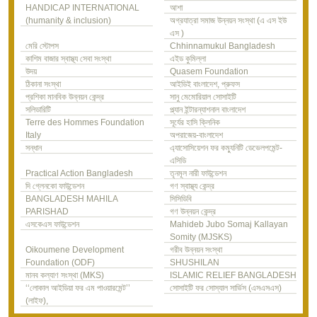
HANDICAP INTERNATIONAL
আশা
(humanity & inclusion)
অগ্রযাত্রা সমাজ উন্নয়ন সংস্থা (এ এস ইউ
এস )
মেরি স্টোপস
Chhinnamukul Bangladesh
কাশিম বাজার স্বাস্থ্য সেবা সংস্থা
এইড কুমিল্লা
উদয়
Quasem Foundation
ঠিকানা সংস্থা
আইডিই বাংলাদেশ, প্রুফস
প্রশিকা মানবিক উন্নয়ন কেন্দ্র
সানু মেমোরিয়াল সোসাইটি
সলিডারিটি
প্ল্যান ইন্টারন্যাশনাল বাংলাদেশ
Terre des Hommes Foundation
সূর্যের হাসি ক্লিনিক
Italy
অপরাজেয়-বাংলাদেশ
সন্ধান
এ্যাসোসিয়েশন ফর কম্যুনিটি ডেভেলপমেন্ট-
এসিডি
Practical Action Bangladesh
তৃনমূল নারী ফাউন্ডেশন
দি গ্লেনকো ফাউন্ডেশন
গণ স্বাস্থ্য কেন্দ্র
BANGLADESH MAHILA
সিসিডিবি
PARISHAD
গণ উন্নয়ন কেন্দ্র
এসকেএস ফাউন্ডেশন
Mahideb Jubo Somaj Kallayan
Somity (MJSKS)
Oikoumene Development
গরীব উন্নয়ন সংস্থা
Foundation (ODF)
SHUSHILAN
মানব কল্যাণ সংস্থা (MKS)
ISLAMIC RELIEF BANGLADESH
‘‘লোকাল আইডিয়া ফর এম পাওয়ারমেন্ট’’
সোসাইটি ফর সোস্যাল সার্ভিস (এসএসএস)
(লাইফ),