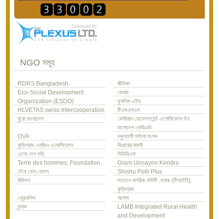
NGO সমূহ
RDRS Bangladesh
জীবিকা
Eco-Social Development
কেয়ার
Organization (ESDO)
মুসলিম এইড
HLVETAS swiss Intercooperation
টিএমএসএস
বুরো বাংলাদেশ
কোরিয়ান ডেভেলপমেন্ট এসোসিয়েশন ইন
বাংলাদেশ কেডিএবি
OVA
বকুলতলী মহিলা সংসদ
কুড়িগ্রাম এনজিও এসোসিয়েশন
কিরারোনোকাই
এসো দেশ গড়ি
সিডিডিএফ
Terre des hommes, Foundation
Gram Unnayon Kendra
টেরে ডেস্ হোমস্
Shishu Polli Plus
উদ্দিপন
সচেতন নাগরিক কমিটি ,সনাক (টিআইবি),
কুড়িগ্রাম
ফ্রেন্ডশিপ
আফাদ
ব্র্যাক
LAMB Integrated Rural Health
and Development