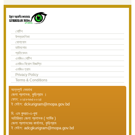
নোটিশ
উপক্রমণিকা
যোগাযোগ
ডাউনলোড
প্রতিবেদন
এনজিও নোটিশ
এনজিও নিয়োগ বিজ্ঞপ্তি
এনজিও ত্রান
Privacy Policy
Terms & Conditions
অন্নপূর্ণা দেবনাথ
জেলা প্রশাসক, কুড়িগ্রাম ।
ফোন: ০২৫৮৯৯৫০০২৫
ই মেইল: dckurigram@mopa.gov.bd
বি. এম কুদরত-এ-খুদা
অতিরিক্ত জেলা প্রশাসক ( সার্বিক )
জেলা প্রশাসকের কার্যালয়, কুড়িগ্রাম
ই মেইল: adcgkurigram@mopa.gov.bd