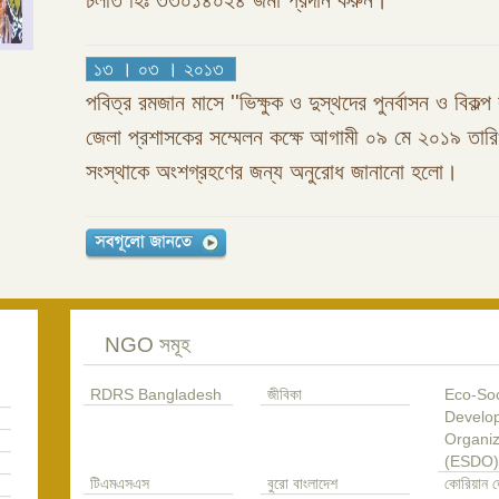
চলতি হিঃ ৩৩০১৪০২৪ জমা প্রদান করুন।
১৩ । ০৩ । ২০১৩
পবিত্র রমজান মাসে ''ভিক্ষুক ও দুস্থদের পুনর্বাসন ও বিকল্প 
জেলা প্রশাসকের সম্মেলন কক্ষে আগামী ০৯ মে ২০১৯ তা
সংস্থাকে অংশগ্রহণের জন্য অনুরোধ জানানো হলো।
NGO সমূহ
RDRS Bangladesh
জীবিকা
Eco-Soc
Develo
Organiz
(ESDO)
টিএমএসএস
বুরো বাংলাদেশ
কোরিয়ান ড