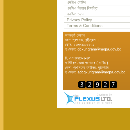
এনজিও নোটিশ
এনজিও নিয়োগ বিজ্ঞপ্তি
এনজিও ত্রান
Privacy Policy
Terms & Conditions
অন্নপূর্ণা দেবনাথ
জেলা প্রশাসক, কুড়িগ্রাম ।
ফোন: ০২৫৮৯৯৫০০২৫
ই মেইল: dckurigram@mopa.gov.bd
বি. এম কুদরত-এ-খুদা
অতিরিক্ত জেলা প্রশাসক ( সার্বিক )
জেলা প্রশাসকের কার্যালয়, কুড়িগ্রাম
ই মেইল: adcgkurigram@mopa.gov.bd