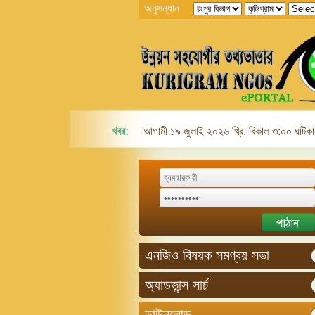
অনুসন্ধান
খবর:
আগামী ১৯ জুলাই ২০২৬ খ্রি. বিকাল ৩:০০ ঘটিকায়
এনজিও বিষয়ক সমণ্বয় সভা
অ্যাডভান্স সার্চ
ডাউনলোড