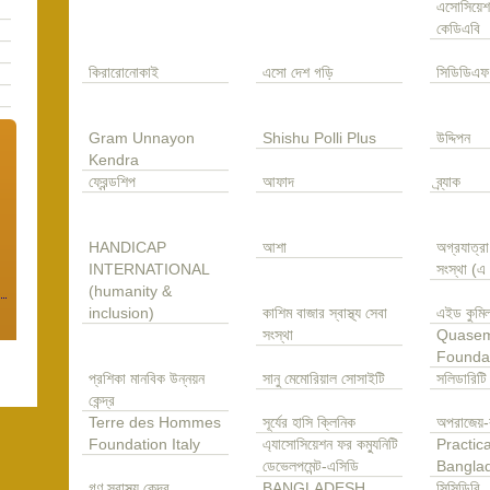
এসোসিয়েশ
কেডিএবি
কিরারোনোকাই
এসো দেশ গড়ি
সিডিডিএফ
Gram Unnayon
Shishu Polli Plus
উদ্দিপন
Kendra
ফ্রেন্ডশিপ
আফাদ
ব্র্যাক
HANDICAP
আশা
অগ্রযাত্র
INTERNATIONAL
সংস্থা (
(humanity &
inclusion)
কাশিম বাজার স্বাস্থ্য সেবা
এইড কুমিল
সংস্থা
Quase
Founda
প্রশিকা মানবিক উন্নয়ন
সানু মেমোরিয়াল সোসাইটি
সলিডারিটি
কেন্দ্র
Terre des Hommes
সূর্যের হাসি ক্লিনিক
অপরাজেয়-
Foundation Italy
এ্যাসোসিয়েশন ফর কম্যুনিটি
Practica
ডেভেলপমেন্ট-এসিডি
Bangla
গণ স্বাস্থ্য কেন্দ্র
BANGLADESH
সিসিডিবি