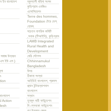
ন ইন বাংলাদেশ
বকুলতলী মহিলা সংসদ
কুড়িগ্রাম এনজিও
এসোসিয়েশন
Terre des hommes,
Foundation টেরে ডেস্
হোমস্
সচেতন নাগরিক কমিটি
,সনাক (টিআইবি), কুড়িগ্রাম
LAMB Integrated
Rural Health and
Development
া সমাজ উন্নয়ন
মেরি স্টোপস
এ এস ইউ এস )
Chhinnamukul
Bangladesh
্লা
উদয়
m
ঠিকানা সংস্থা
tion
আইডিই বাংলাদেশ, প্রুফস
প্ল্যান ইন্টারন্যাশনাল
বাংলাদেশ
বাংলাদেশ
সন্ধান
l Action
তৃনমূল নারী ফাউন্ডেশন
desh
দি গ্লেনকো ফাউন্ডেশন
গণ উন্নয়ন কেন্দ্র