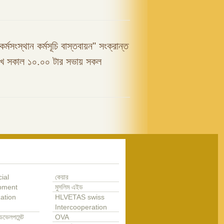
কর্মসংস্থান কর্মসূচি বাস্তবায়ন" সংক্রান্ত
রিখ সকাল ১০.০০ টার সভায় সকল
ial
কেয়ার
pment
মুসলিম এইড
ation
HLVETAS swiss
Intercooperation
েভেলপমেন্ট
OVA