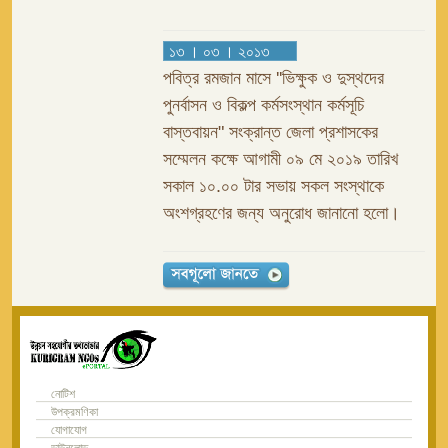
১৩ । ০৩ । ২০১৩
পবিত্র রমজান মাসে ''ভিক্ষুক ও দুস্থদের
পুনর্বাসন ও বিকল্প কর্মসংস্থান কর্মসূচি
বাস্তবায়ন" সংক্রান্ত জেলা প্রশাসকের
সম্মেলন কক্ষে আগামী ০৯ মে ২০১৯ তারিখ
সকাল ১০.০০ টার সভায় সকল সংস্থাকে
অংশগ্রহণের জন্য অনুরোধ জানানো হলো।
নোটিশ
উপক্রমণিকা
যোগাযোগ
ডাউনলোড