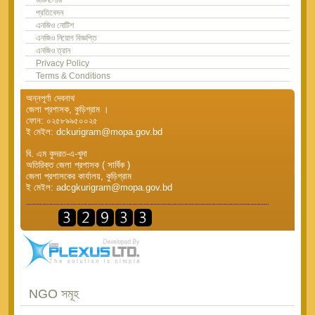
প্রতিবেদন
এনজিও নোটিশ
এনজিও নিয়োগ বিজ্ঞপ্তি
এনজিও ত্রান
Privacy Policy
Terms & Conditions
অন্নপূর্ণা দেবনাথ
জেলা প্রশাসক, কুড়িগ্রাম ।
ফোন: ০২৫৮৯৯৫০০২৫
ই মেইল: dckurigram@mopa.gov.bd
বি. এম কুদরত-এ-খুদা
অতিরিক্ত জেলা প্রশাসক ( সার্বিক )
জেলা প্রশাসকের কার্যালয়, কুড়িগ্রাম
ই মেইল: adcgkurigram@mopa.gov.bd
NGO সমূহ