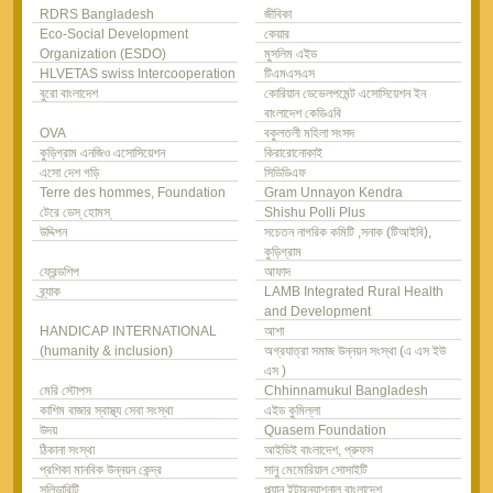
RDRS Bangladesh
জীবিকা
Eco-Social Development
কেয়ার
Organization (ESDO)
মুসলিম এইড
HLVETAS swiss Intercooperation
টিএমএসএস
বুরো বাংলাদেশ
কোরিয়ান ডেভেলপমেন্ট এসোসিয়েশন ইন
বাংলাদেশ কেডিএবি
OVA
বকুলতলী মহিলা সংসদ
কুড়িগ্রাম এনজিও এসোসিয়েশন
কিরারোনোকাই
এসো দেশ গড়ি
সিডিডিএফ
Terre des hommes, Foundation
Gram Unnayon Kendra
টেরে ডেস্ হোমস্
Shishu Polli Plus
উদ্দিপন
সচেতন নাগরিক কমিটি ,সনাক (টিআইবি),
কুড়িগ্রাম
ফ্রেন্ডশিপ
আফাদ
ব্র্যাক
LAMB Integrated Rural Health
and Development
HANDICAP INTERNATIONAL
আশা
(humanity & inclusion)
অগ্রযাত্রা সমাজ উন্নয়ন সংস্থা (এ এস ইউ
এস )
মেরি স্টোপস
Chhinnamukul Bangladesh
কাশিম বাজার স্বাস্থ্য সেবা সংস্থা
এইড কুমিল্লা
উদয়
Quasem Foundation
ঠিকানা সংস্থা
আইডিই বাংলাদেশ, প্রুফস
প্রশিকা মানবিক উন্নয়ন কেন্দ্র
সানু মেমোরিয়াল সোসাইটি
সলিডারিটি
প্ল্যান ইন্টারন্যাশনাল বাংলাদেশ