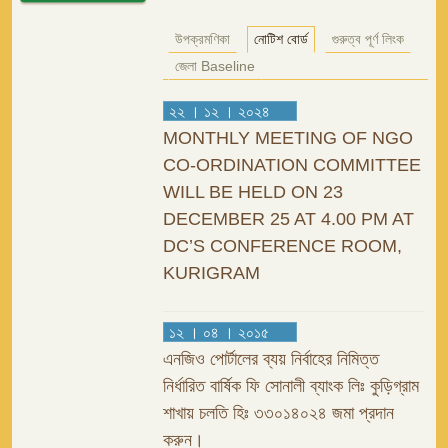
উপক্রমণিকা
নোটিশ বোর্ড
গুরুত্ব পূর্ণ লিংক
জেলা Baseline
২২ । ১২ । ২০২৪
MONTHLY MEETING OF NGO
CO-ORDINATION COMMITTEE
WILL BE HELD ON 23
DECEMBER 25 AT 4.00 PM AT
DC’S CONFERENCE ROOM,
KURIGRAM
১২ । ০৪ । ২০১৫
এনজিও পোর্টালের ব্যয় নির্বাহের নিমিত্ত
নির্ধারিত বার্ষিক ফি সোনালী ব্যাংক লিঃ কুড়িগ্রাম
শাখায় চলতি হিঃ ৩৩০১৪০২৪ জমা প্রদান
করুন।